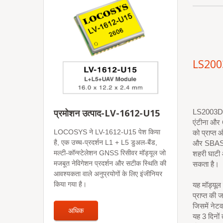
LS200
प्रमोशन उत्पाद-LV-1612-U15
LS2003D-G ए
एंटीना और 
LOCOSYS ने LV-1612-U15 पेश किया
को प्राप
है, एक उच्च-प्रदर्शन L1 + L5 डुअल-बैंड,
और SBAS श
मल्टी-कॉन्स्टेलेशन GNSS रिसीवर मॉड्यूल जो
शहरी घाटी औ
मजबूत नेविगेशन प्रदर्शन और सटीक स्थिति की
सकता है।
आवश्यकता वाले अनुप्रयोगों के लिए इंजीनियर
किया गया है।
यह मॉड्यूल
प्राप्त की
जिसमें नेट
अधिक
यह 3 दिनों