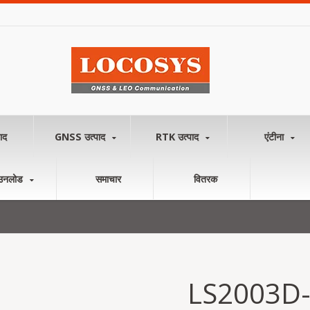
ाद
GNSS उत्पाद
RTK उत्पाद
एंटीना
उनलोड
समाचार
वितरक
LS2003D