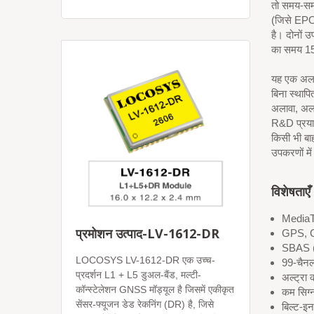
तो समय-समय
(जिसे EPO क
है। दोनों उ
का समय 15 
यह एक अलग
बिना स्थाप
अलावा, अल
R&D प्रयास
किसी भी बा
उपकरणों मे
विशेषताएँ
MediaT
प्रमोशन उत्पाद-LV-1612-DR
GPS, G
SBAS 
LOCOSYS LV-1612-DR एक उच्च-
99-चैन
प्रदर्शन L1 + L5 डुअल-बैंड, मल्टी-
अल्ट्रा
कॉन्स्टेलेशन GNSS मॉड्यूल है जिसमें एकीकृत
कम सिग्
सेंसर-फ्यूजन डेड रेकनिंग (DR) है, जिसे
बिल्ट-इन