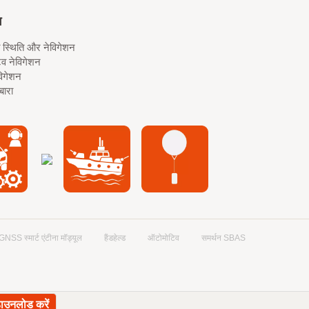
ग
त स्थिति और नेविगेशन
व नेविगेशन
विगेशन
बारा
GNSS स्मार्ट एंटीना मॉड्यूल
हैंडहेल्ड
ऑटोमोटिव
समर्थन SBAS
डाउनलोड करें