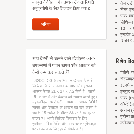
मजबूत नेविगेशन और उच्च-सटीकता स्थिति
तेज़ ठं
अनुप्रयोगों के लिए डिज़ाइन किया गया है।
बिल्ट-इ
पावर बच
लिथियम 
अधिक
10 Hz त
इनडोर 
RoHS 
आप बैटरी से चलने वाले हैंडहेल्ड GPS
विशेष वि
उपकरणों में पावर खपत और आकार को
कैसे कम कर सकते हैं?
मेमोरी: फ
सैटेला
LS2003D-G केवल 20mA खींचता है सीधे
इंटरफे
लिथियम बैटरी कनेक्शन के साथ और इसका
इनपुट व
आकार केवल 21 x 17 x 7.2 मिमी है—बाहरी
RF कनेक्टर्स और केबल्स को समाप्त करते हुए।
पावर (
यह एकीकृत स्मार्ट एंटीना समाधान आपके BOM
ऑपरेटिं
लागत और डिवाइस के आकार को कम करता है
आयाम (म
जबकि 15 सेकंड के भीतर ठंडे स्टार्ट को प्राप्त
एंटीना 
करता है। अपने हैंडहेल्ड डिज़ाइन के लिए
कनेक्श
एकीकरण दिशानिर्देश और पावर खपत प्रोफाइल
प्राप्त करने के लिए हमसे संपर्क करें।