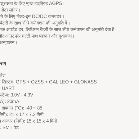
डी शुरुआत के लिए मुफ्त हाइब्रिड AGPS।
न डेटा लॉगर।
ाने के लिए बिल्ट-इन DC/DC कनवर्टर।
बैटरी के साथ सीधे कनेक्शन की अनुमति दें।
क अपडेट दर, लिथियम बैटरी के साथ सीधे कनेक्शन की अनुमति देता है।
और आउटडोर मल्टी-पाथ पहचान और मुआवजा।
अनुपालन।
वरण
्लैश
इट सिस्टम: GPS + QZSS + GALILEO + GLONASS
स: UART
ोल्टेज: 3.0V - 4.3V
mA): 20mA
ग तापमान (°C): -40 ~ 85
िमी): 21 x 17 x 7.2 मिमी
का आकार (मिमी): 15 x 15 x 4 मिमी
न: SMT पैड