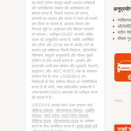
यह स्मार्ट एंटीना मॉड्यूल बाहरी आरएफ कनेक्टर्स
अनुप्रयो
और कोएक्सियल केबल्स की आवश्यकता को
समाप्त करता है, जिससे स्थापना की लागत,
प्रणाली का आकार और बाजार में समय को काफी
व्यक्तिग
कम किया जा सकता है, आरएफ मिलान और
ऑटोमोटि
स्थिरता मुद्दों पर अनुसंधान और विकास प्रयासों
मरीन ने
को हटाकर। एकीकृत DC/DC कनवर्टर शक्ति
मौसम गुब्
दक्षता को अनुकूलित करता है, जबकि अंतर्निहित
डेटा लॉगर और 10 Hz तक के अपडेट दरों का
समर्थन इसे व्यक्तिगत स्थिति निर्धारण, ऑटोमोटिव
नेविगेशन, समुद्री अनुप्रयोगों और मौसम गुब्बारे
ट्रैकिंग के लिए आदर्श बनाता है। इनडोर और
आउटडोर मल्टी-पाथ पहचान और मुआवजे, RoHS
अनुपालन, और -40°C से 85°C तक के संचालन
तापमान रेंज के साथ, LS2003D-G उन
निर्माताओं के लिए सर्वोत्तम विकल्प का प्रतिनिधित्व
करता है जो पतले, पावर-संवेदनशील उपकरणों में
उच्च-प्रदर्शन GNSS क्षमताओं को एकीकृत करने
की तलाश में हैं।
प्रकार
LOCOSYS आपको हमारे उच्च गुणवत्ता वाले
जीपीएस मॉड्यूल
,
जीएनएसएस मॉड्यूल
,
टाइमिंग
मॉड्यूल
,
स्मार्ट एंटीना
,
स्मार्ट एंटीना मॉड्यूल
,
जीपीएस माउस
,
जीएनएसएस माउस
का अन्वेषण
करने के लिए आमंत्रित करता है।
हमसे संपर्क करें
फाइलें 