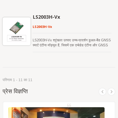
L5 दोनों सिग्नल का समर्थन कर सकता है, जबकि बेहतर स्वतंत्र
स्थिति सटीकता प्रदान करता है। यह तेज़ टाइम-टू-फर्स्ट-फिक्स,
उत्कृष्ट संवेदनशीलता और कम ऊर्जा खपत प्रदान कर सकता है,
LS2003H-Vx
जो चुनौतीपूर्ण शहरी या अवरुद्ध वातावरण में भी विश्वसनीय स्थिति
प्रदान करता है। यह ऑटोमोटिव नेविगेशन, संपत्ति ट्रैकिंग, और
LS2003H-Vx
विभिन्न स्थान-आधारित सेवाओं (LBS) के लिए एक आदर्श
समाधान है जहाँ सटीकता और प्रतिक्रिया समय महत्वपूर्ण हैं।
LC20031-V2e मॉडल में एक अंतर्निहित ई-कंपास है। यह UBX
LS2003H-Vx श्रृंखला उत्पाद उच्च-प्रदर्शन डुअल-बैंड GNSS
प्रोटोकॉल प्रारूप में डिफ़ॉल्ट 5Hz उच्च अपडेट दर का समर्थन
स्मार्ट एंटीना मॉड्यूल हैं, जिसमें एक एम्बेडेड एंटीना और GNSS
करता है, जो कम विलंबता आउटपुट और सुचारू वास्तविक समय
रिसीवर सर्किट शामिल हैं, जो OEM सिस्टम अनुप्रयोगों के लिए
प्रदर्शन प्रदान करता है, जिससे यह ड्रोन नेविगेशन, स्वायत्त
एक विस्तृत स्पेक्ट्रम के लिए डिज़ाइन किए गए हैं। GNSS स्मार्ट
प्रणालियों और अन्य गतिशील अनुप्रयोगों के लिए विशेष रूप से
एंटीना एक समय में L1 और L5 सिग्नल दोनों प्राप्त करेगा जबकि
उपयुक्त है जो स्थिर और उच्च-आवृत्ति स्थिति अपडेट की मांग
बेहतर स्टैंडअलोन स्थिति सटीकता प्रदान करेगा। यह आपको तेज़
करते हैं।
टाइम-टू-फर्स्ट-फिक्स, उत्कृष्ट संवेदनशीलता और कम शक्ति खपत
प्रदान कर सकता है। मॉड्यूल हाइब्रिड एपhemeris
परिणाम 1 - 11 का 11
भविष्यवाणी का समर्थन करते हैं ताकि तेज़ ठंडी शुरुआत प्राप्त की
जा सके। एक स्व-निर्मित एपhemeris भविष्यवाणी (जिसे EASY
प्रेस विज्ञप्ति
कहा जाता है) है जिसे नेटवर्क सहायता और होस्ट CPU के हस्तक्षेप
की आवश्यकता नहीं है। यह 3 दिनों तक मान्य है और जब GNSS
मॉड्यूल चालू होता है और उपग्रह उपलब्ध होते हैं, तो समय-समय
पर स्वचालित रूप से अपडेट होता है। दूसरा सर्वर-जनित
एपhemeris भविष्यवाणी (जिसे EPO कहा जाता है) है जो एक
इंटरनेट सर्वर से प्राप्त होती है। यह 14 दिनों तक मान्य है। दोनों