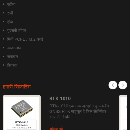
एंटीना
रूबी
हॉक
यूएसबी डोंगल
मिनी PCI-E / M.2 कार्ड
डाउनलोड
समाचार
वितरक
हमारी सिफारिश
RTK-1010
RTK-1010 एक उच्च-प्रदर्शन डुअल-बैंड
GNSS RTK मॉड्यूल है जिसे सेंटीमीटर
स्तर की स्थिति...
अधिक पढ़ें