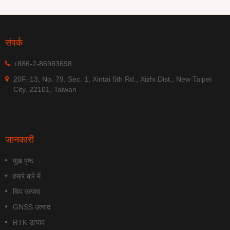
संपर्क
+886-2-86983698
20F.-13, No. 79, Sec. 1, Xintai 5th Rd., Xizhi Dist., New Taipei
City, 22101, Taiwan
जानकारी
मुख पृष्ठ
हमारे बारे में
चिप उत्पाद
GNSS उत्पाद
RTK उत्पाद