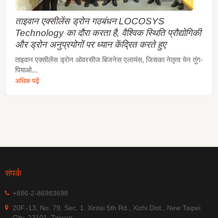
ताइवान एक्सीलेंस ड्रोन गठबंधन LOCOSYS
Technology का दौरा करता है, वैश्विक स्थिति प्रौद्योगिकी
और ड्रोन अनुप्रयोगों पर ध्यान केंद्रित करते हुए
ताइवान एक्सीलेंस ड्रोन ओवरसीज बिजनेस एलायंस, जिसका नेतृत्व येन तुंग-
पियाओ...
अधिक पढ़ें
संपर्क
+886-2-86983698
20F.-13, No. 79, Sec. 1, Xintai 5th Rd., Xizhi Dist., New Taipei
City, 22101, Taiwan