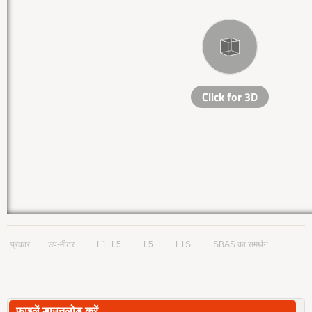
प्रकार
उप-मीटर
L1+L5
L5
L1S
SBAS का समर्थन
फाइलें डाउनलोड करें