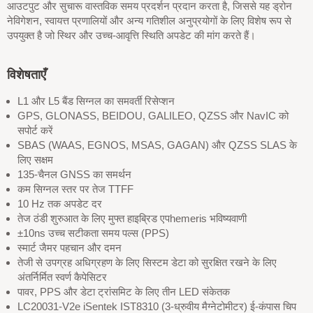
आउटपुट और सुचारू वास्तविक समय प्रदर्शन प्रदान करता है, जिससे यह ड्रोन
नेविगेशन, स्वायत्त प्रणालियों और अन्य गतिशील अनुप्रयोगों के लिए विशेष रूप से
उपयुक्त है जो स्थिर और उच्च-आवृत्ति स्थिति अपडेट की मांग करते हैं।
विशेषताएँ
L1 और L5 बैंड सिग्नल का समवर्ती रिसेप्शन
GPS, GLONASS, BEIDOU, GALILEO, QZSS और NavIC को
सपोर्ट करें
SBAS (WAAS, EGNOS, MSAS, GAGAN) और QZSS SLAS के
लिए सक्षम
135-चैनल GNSS का समर्थन
कम सिग्नल स्तर पर तेज TTFF
10 Hz तक अपडेट दर
तेज ठंडी शुरुआत के लिए मुफ्त हाइब्रिड एपhemeris भविष्यवाणी
±10ns उच्च सटीकता समय पल्स (PPS)
स्मार्ट जैमर पहचान और दमन
तेजी से उपग्रह अधिग्रहण के लिए सिस्टम डेटा को सुरक्षित रखने के लिए
अंतर्निर्मित स्वर्ण कैपेसिटर
पावर, PPS और डेटा ट्रांसमिट के लिए तीन LED संकेतक
LC20031-V2e iSentek IST8310 (3-ध्रुवीय मैग्नेटोमीटर) ई-कंपास चिप