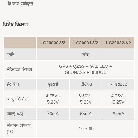
के साथ एकीकृत
विशेष विवरण
LC20030-V2
LC20031-V2
LC20032-V2
स्मृति
फ्लैश
GPS + QZSS + GALILEO +
सैटेलाइट सिस्टम
GLONASS
+
BEIDOU
इंटरफेस
यूएसबी
टीटीएल
आरएस232
4.75V -
3.30V -
4.75V -
इनपुट वोल्टेज
5.25V
5.25V
5.25V
पावर(mA)
76mA
65mA
69mA
संचालन तापमान
-10 ~ 60
(°C)