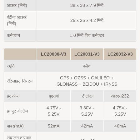
आकार (मिमी)
38 x 38 x 7.9 मिमी
एंटीना आकार
25 x 25 x 4.2 मिमी
(मिमी)
कनेक्शन
1.0 मिमी पिच कनेक्टर
LC20030-V3
LC20031-V3
LC20032-V3
स्मृति
फ्लैश
GPS + QZSS + GALILEO +
सैटेलाइट सिस्टम
GLONASS
+
BEIDOU
+
IRNSS
इंटरफेस
यूएसबी
टीटीएल
आरएस232
4.75V -
3.30V -
4.75V -
इनपुट वोल्टेज
5.25V
5.25V
5.25V
पावर(mA)
52mA
42mA
46mA
संचालन तापमान