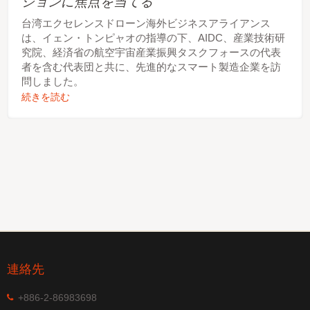
ションに焦点を当てる
台湾エクセレンスドローン海外ビジネスアライアンス
は、イェン・トンピャオの指導の下、AIDC、産業技術研
究院、経済省の航空宇宙産業振興タスクフォースの代表
者を含む代表団と共に、先進的なスマート製造企業を訪
問しました。
続きを読む
連絡先
+886-2-86983698