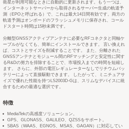
衛星が利用可能なときに自動的に更新されます。もう一つは、
インターネットサーバーから取得されるサーバー生成の軌道予
測（EPOと呼ばれる）で、これは最大14日間有効です。両方の
軌道予測はオンボードのフラッシュメモリに保存され、コール
ドスタート時間は15秒未満です。
分離型GNSSアクティブアンテナに必要なRFコネクタと同軸ケ
ーブルがなくても、簡単にインストールできます。 言い換えれ
ば、コストとサイズを削減することです。 また、分離された
GNSSアンテナとモジュール間のRFマッチングと安定性に関す
るR&Dの努力を排除することで、市場投入までの時間を短縮し
ます。 さらに、外部の電圧レギュレーターなしでリチウムバッ
テリーによって直接駆動できます。 したがって、ミニチュアサ
イズで優れた性能を持つLS2003D-Gは、スリムなデバイスに統
合するための最適な選択です。
特徴
MediaTekの高感度ソリューション。
GPS、GLONASS、GALILEO、QZSSをサポート。
SBAS（WAAS、EGNOS、MSAS、GAGAN）に対応してい