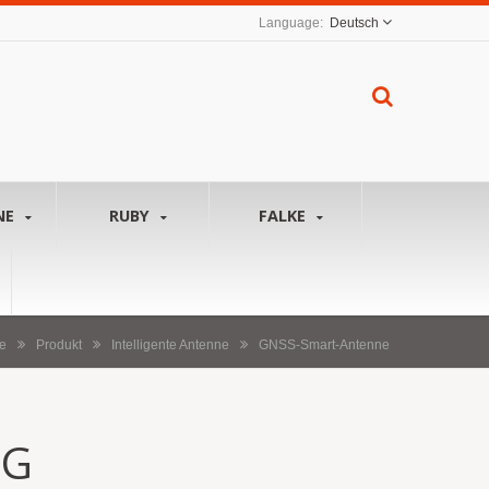
Deutsch
NE
RUBY
FALKE
e
Produkt
Intelligente Antenne
GNSS-Smart-Antenne
-G