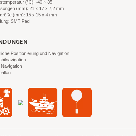
bstemperatur (°C): -40 ~ 85
ungen (mm): 21 x 17 x 7,2 mm
größe (mm): 15 x 15 x 4 mm
dung: SMT Pad
NDUNGEN
liche Positionierung und Navigation
bilnavigation
 Navigation
ballon