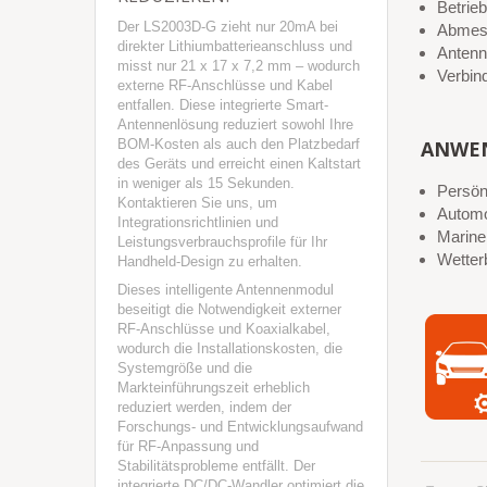
Betrie
Der LS2003D-G zieht nur 20mA bei
Abmess
direkter Lithiumbatterieanschluss und
Antenn
misst nur 21 x 17 x 7,2 mm – wodurch
Verbin
externe RF-Anschlüsse und Kabel
entfallen. Diese integrierte Smart-
Antennenlösung reduziert sowohl Ihre
BOM-Kosten als auch den Platzbedarf
ANWE
des Geräts und erreicht einen Kaltstart
in weniger als 15 Sekunden.
Persön
Kontaktieren Sie uns, um
Automo
Integrationsrichtlinien und
Marine
Leistungsverbrauchsprofile für Ihr
Wetter
Handheld-Design zu erhalten.
Dieses intelligente Antennenmodul
beseitigt die Notwendigkeit externer
RF-Anschlüsse und Koaxialkabel,
wodurch die Installationskosten, die
Systemgröße und die
Markteinführungszeit erheblich
reduziert werden, indem der
Forschungs- und Entwicklungsaufwand
für RF-Anpassung und
Stabilitätsprobleme entfällt. Der
integrierte DC/DC-Wandler optimiert die