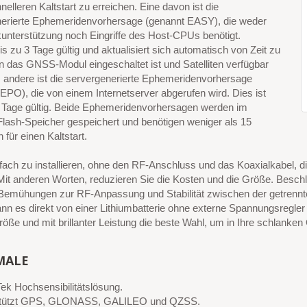
nelleren Kaltstart zu erreichen. Eine davon ist die
nerierte Ephemeridenvorhersage (genannt EASY), die weder
unterstützung noch Eingriffe des Host-CPUs benötigt.
bis zu 3 Tage gültig und aktualisiert sich automatisch von Zeit zu
n das GNSS-Modul eingeschaltet ist und Satelliten verfügbar
s andere ist die servergenerierte Ephemeridenvorhersage
EPO), die von einem Internetserver abgerufen wird. Dies ist
4 Tage gültig. Beide Ephemeridenvorhersagen werden im
Flash-Speicher gespeichert und benötigen weniger als 15
für einen Kaltstart.
nfach zu installieren, ohne den RF-Anschluss und das Koaxialkabel, 
it anderen Worten, reduzieren Sie die Kosten und die Größe. Beschl
Bemühungen zur RF-Anpassung und Stabilität zwischen der getrenn
nn es direkt von einer Lithiumbatterie ohne externe Spannungsregle
röße und mit brillanter Leistung die beste Wahl, um in Ihre schlanken 
MALE
ek Hochsensibilitätslösung.
stützt GPS, GLONASS, GALILEO und QZSS.