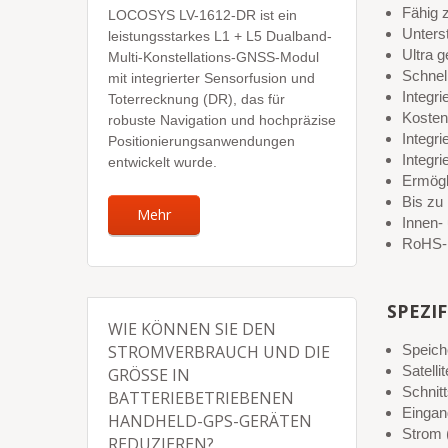
Fähig
LOCOSYS LV-1612-DR ist ein
Unters
leistungsstarkes L1 + L5 Dualband-
Ultra 
Multi-Konstellations-GNSS-Modul
Schnel
mit integrierter Sensorfusion und
Integri
Toterrecknung (DR), das für
Kosten
robuste Navigation und hochpräzise
Integri
Positionierungsanwendungen
Integr
entwickelt wurde.
Ermögli
Bis zu
Mehr
Innen-
RoHS-
SPEZI
WIE KÖNNEN SIE DEN
STROMVERBRAUCH UND DIE
Speich
Satel
GRÖSSE IN B
Schnit
ATTERIEBETRIEBENEN H
Eingan
ANDHELD-GPS-GERÄTEN R
Strom
EDUZIEREN?