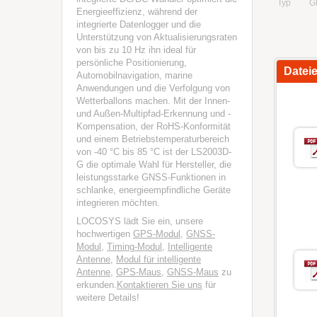
Typ
G
Energieeffizienz, während der
integrierte Datenlogger und die
Unterstützung von Aktualisierungsraten
von bis zu 10 Hz ihn ideal für
persönliche Positionierung,
Datei
Automobilnavigation, marine
Anwendungen und die Verfolgung von
Wetterballons machen. Mit der Innen-
und Außen-Multipfad-Erkennung und -
Kompensation, der RoHS-Konformität
und einem Betriebstemperaturbereich
von -40 °C bis 85 °C ist der LS2003D-
G die optimale Wahl für Hersteller, die
leistungsstarke GNSS-Funktionen in
schlanke, energieempfindliche Geräte
integrieren möchten.
LOCOSYS lädt Sie ein, unsere
hochwertigen
GPS-Modul
,
GNSS-
Modul
,
Timing-Modul
,
Intelligente
Antenne
,
Modul für intelligente
Antenne
,
GPS-Maus
,
GNSS-Maus
zu
erkunden.
Kontaktieren Sie uns
für
weitere Details!