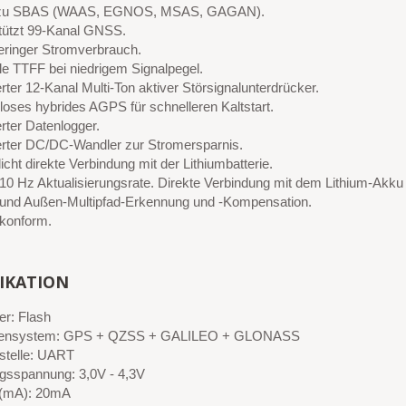
 zu SBAS (WAAS, EGNOS, MSAS, GAGAN).
tützt 99-Kanal GNSS.
geringer Stromverbrauch.
le TTFF bei niedrigem Signalpegel.
erter 12-Kanal Multi-Ton aktiver Störsignalunterdrücker.
loses hybrides AGPS für schnelleren Kaltstart.
erter Datenlogger.
ierter DC/DC-Wandler zur Stromersparnis.
cht direkte Verbindung mit der Lithiumbatterie.
 10 Hz Aktualisierungsrate. Direkte Verbindung mit dem Lithium-Akku
 und Außen-Multipfad-Erkennung und -Kompensation.
konform.
FIKATION
er: Flash
litensystem: GPS + QZSS + GALILEO + GLONASS
tstelle: UART
gsspannung: 3,0V - 4,3V
 (mA): 20mA