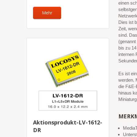
einen sch
selbstge
Mehr
Netzwerk
Dies ist 
Zeit, wen
sind. Da
(genannt 
bis zu 1
internen 
Sekunden 
Es ist ei
werden. M
die F&E-
hinaus ka
Miniaturg
MERK
Aktionsprodukt-LV-1612-
MediaT
DR
Unter