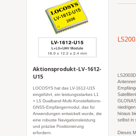
LS200
Aktionsprodukt-LV-1612-
LS2003D-
U15
Antennen
Empfänge
LOCOSYS hat das LV-1612-U15
Satellite
eingeführt, ein leistungsstarkes L1
GLONASS,
+ L5 Dualband-Multi-Konstellations-
niedrige
GNSS-Empfängermodul, das für
hinaus bi
Anwendungen entwickelt wurde, die
selbst i
eine robuste Navigationsleistung
und präzise Positionierung
Dieses M
erfordern.