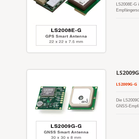
LS2008E-G i
Empfängersch
GLONASS, Be
hinaus biete
einfach zu i
anderen Wor
Anpassung un
Empfindlichk
LS2009G
LS2009G-G
Die LS2009G-
GNSS-Empfäng
bewährten T
verwendet. 
umfassen. Da
Umgebungen b
standortbasi