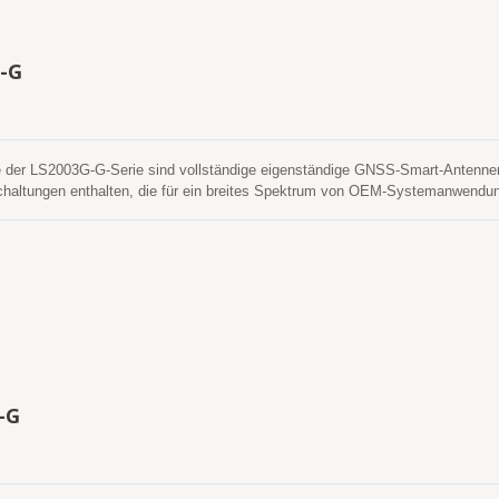
ltstart. Es ist einfach zu installieren, ohne den RF-Anschluss und das Koaxi
tigt werden. Mit anderen Worten, reduzieren Sie die Kosten und die Größe. 
ie F&E-Bemühungen zur RF-Anpassung und Stabilität zwischen der getrennt
-G
us kann es direkt von einer Lithiumbatterie ohne externe Spannungsregler be
e und mit brillanter Leistung die beste Wahl, um in Ihre schlanken Geräte inte
e der LS2003G-G-Serie sind vollständige eigenständige GNSS-Smart-Antennen
altungen enthalten, die für ein breites Spektrum von OEM-Systemanwendung
en Technologie des LOCOSYS GNSS SMD-Empfängers MC-1612-G, der die Me
g mehrere Satellitenkonstellationen erfassen und verfolgen, die GPS, GL
n es Ihnen eine überlegene Empfindlichkeit und Leistung selbst in städtisc
e Fähigkeit erfüllt die Sensitivitätsanforderungen der Fahrzeugnavigation so
-G