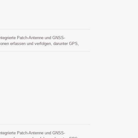
ntegrierte Patch-Antenne und GNSS-
ionen erfassen und verfolgen, darunter GPS,
brauch und ein kompaktes Format aus. Darüber
chen Schluchten und dichten Laubumgebungen.
rt zu erreichen. Eine davon ist die
g noch Eingriffe des Host-CPUs benötigt. Dies ist
dul eingeschaltet ist und Satelliten verfügbar
inem Internetserver abgerufen wird. Dies ist bis
peichert und benötigen weniger als 15 Sekunden
 auch ein Koaxialkabel benötigt werden, die in
 und die Größe reduzieren. Außerdem die
ilität zwischen separierter GNSS-Antenne und
gler betrieben werden. Daher ist der LS2003C-G in
e integriert zu werden.
ntegrierte Patch-Antenne und GNSS-