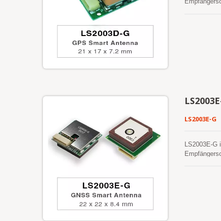
Empfängersch
GLONASS, GA
hinaus biete
Dieses Modul
selbstgeneri
bis zu 3 Tag
sind. Das an
zu 14 Tage g
für einen Ka
Antenne benö
indem Sie d
LS2003E
Darüber hina
Miniaturgröß
LS2003E-G
LS2003E-G i
Empfängersch
GLONASS, GA
hinaus biete
Dieses Modul
selbstgeneri
bis zu 3 Tag
sind. Das an
zu 14 Tage g