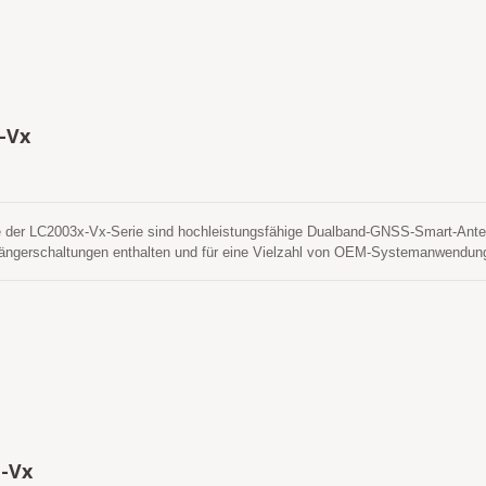
ge Aktualisierungsrate von 5 Hz im UBX-Protokollformat, bietet eine latenz
stung, was es besonders gut für die Drohnennavigation, autonome Systeme 
tabile und hochfrequente Positionsaktualisierungen erfordern.
-Vx
 der LC2003x-Vx-Serie sind hochleistungsfähige Dualband-GNSS-Smart-Anten
gerschaltungen enthalten und für eine Vielzahl von OEM-Systemanwendung
Signale unterstützen oder sowohl L1- als auch L5-Signale unterstützen und bi
auigkeit. Es kann eine schnelle Zeit bis zur ersten Korrektur, überlegene Emp
rch eine zuverlässige Positionierung selbst in herausfordernden städtischen 
ideale Lösung für die Automobilnavigation, die Verfolgung von Vermögenswert
enen Genauigkeit und Reaktionsfähigkeit entscheidend sind. Das LC20031-V2
. Es unterstützt eine standardmäßige Aktualisierungsrate von 5 Hz im UBX-Pro
e Echtzeitleistung, was es besonders gut für die Drohnennavigation, auto
ht, die stabile und hochfrequente Positionsaktualisierungen erfordern.
-Vx