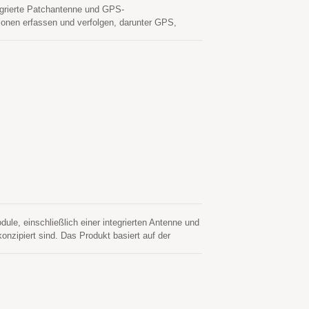
grierte Patchantenne und GPS-
ionen erfassen und verfolgen, darunter GPS,
rbrauch und ein kompaktes Format aus. Darüber
hen Schluchten und dichten Laubumgebungen. Es ist
aten GNSS-aktiven Antenne benötigt werden. Mit
it verkürzen, indem die F&E-Bemühungen zur RF-
eine weitreichende Fähigkeit erfüllt die
Anwendungen.
e, einschließlich einer integrierten Antenne und
zipiert sind. Das Produkt basiert auf der
 Microelectronics STA8088FG-Chiplösung
folgen die GPS, GLONASS, GALILEO, QZSS und SBAS
n städtischen Schluchten und dicht bewachsenen
gen der Fahrzeugnavigation sowie anderer