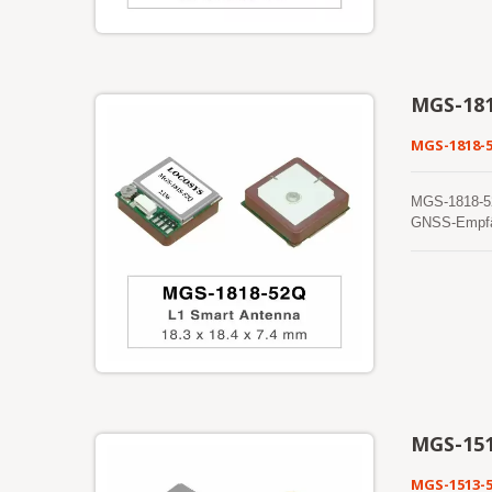
MGS-18
MGS-1818-
MGS-1818-52Q
GNSS-Empfän
Satellitenk
der Unterstü
überlegene K
und eine Pos
Positionsab
schnelleren 
noch Eingrif
eingeschalte
Internetserv
gespeichert 
MGS-15
präzisen Pos
in einer kos
MGS-1513-