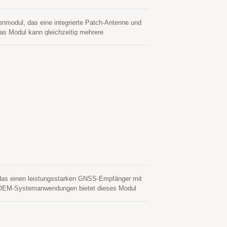
nmodul, das eine integrierte Patch-Antenne und
s Modul kann gleichzeitig mehrere
U und QZSS umfassen, was in Kombination mit
e Positionsgenauigkeit verbessert. Seine
n Signalumgebungen zu akquirieren, zu verfolgen
ermöglicht eine kontinuierliche
zt hybride Ephemeridenvorhersage, um einen
nt EASY), die weder Netzwerkunterstützung noch
sch von Zeit zu Zeit, wenn das GNSS-Modul
emeridenvorhersage (genannt EPO), die von einem
agen werden im On-Board-Flash-Speicher
n GNSS-Fixes ermöglichen die Nutzung von
ren Energieverbrauch als zuvor möglich. Erhältlich
ive Low Power (ALP)-Funktion in Fitness- und
das einen leistungsstarken GNSS-Empfänger mit
von OEM-Systemanwendungen bietet dieses Modul
niedrigen Stromverbrauch, der zuverlässige
cht. Es ist eine ideale Lösung für die
rte Dienste (LBS), bei denen Genauigkeit und
en E-Kompass ausgestattet. Es unterstützt eine