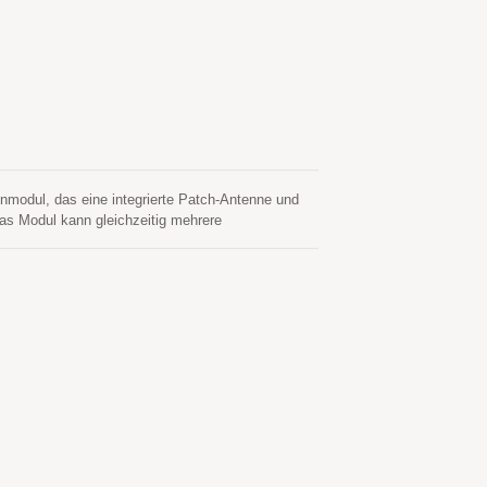
modul, das eine integrierte Patch-Antenne und
s Modul kann gleichzeitig mehrere
U und QZSS umfassen, was in Kombination mit
e Positionsgenauigkeit verbessert. Seine
n Signalumgebungen zu akquirieren, zu verfolgen
ermöglicht eine kontinuierliche
zt hybride Ephemeridenvorhersage, um einen
 (genannt EASY), die weder Netzwerkunterstützung
omatisch von Zeit zu Zeit, wenn das GNSS-Modul
emeridenvorhersage (genannt EPO), die von einem
agen werden im On-Board-Flash-Speicher
n GNSS-Fixes ermöglichen die Nutzung von
ren Energieverbrauch als zuvor möglich. Erhältlich
ive Low Power (ALP)-Funktion in Fitness- und