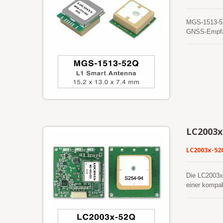
normalen Nav
MGS-1513-52Q
GNSS-Empfän
Satellitenk
der Unterstü
überlegene K
und eine Pos
Positionsab
schnelleren 
Eingriffe de
eingeschalte
Internetserv
gespeichert 
LC2003x
präzisen Pos
in einer kos
LC2003x-52
normalen Nav
Die LC2003x
einer kompak
eine schnell
Positionieru
Automobilnav
Reaktionsfäh