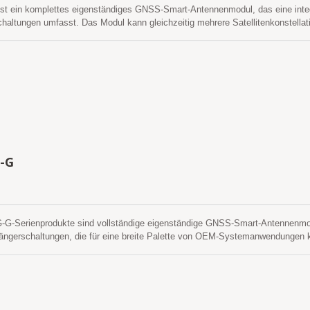
st ein komplettes eigenständiges GNSS-Smart-Antennenmodul, das eine inte
altungen umfasst. Das Modul kann gleichzeitig mehrere Satellitenkonstellat
iDou, GALILEO und QZSS. Es zeichnet sich durch einen niedrigen Stromve
t es Ihnen eine überlegene Empfindlichkeit und Leistung, selbst in städtisc
nstallieren, ohne den RF-Anschluss und das Koaxialkabel, die in einer separ
ten, die Kosten und die Größe reduzieren. Außerdem die Markteinführungsze
d Stabilität zwischen separater GNSS-Antenne und Modul eliminiert werden. S
eitsanforderungen der Fahrzeugnavigation sowie anderer standortbasierter 
-G
G-Serienprodukte sind vollständige eigenständige GNSS-Smart-Antennenmodul
erschaltungen, die für eine breite Palette von OEM-Systemanwendungen kon
echnologie des LOCOSYS GNSS SMD-Typ-Empfängers ST-1612-G, der die ST
Es kann gleichzeitig mehrere Satellitenkonstellationen erfassen und ver
rüber hinaus kann es Ihnen überlegene Empfindlichkeit und Leistung auch i
ieten. Seine weitreichende Fähigkeit erfüllt die Empfindlichkeitsanforderun
erter Anwendungen.