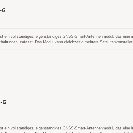
-G
st ein vollständiges, eigenständiges GNSS-Smart-Antennenmodul, das eine i
altungen umfasst. Das Modul kann gleichzeitig mehrere Satellitenkonstellat
LILEO, QZSS und SBAS. Es zeichnet sich durch einen niedrigen Stromver
t es Ihnen eine überlegene Empfindlichkeit und Leistung, selbst in städtis
 unterstützt die hybride Ephemeridenvorhersage, um einen schnelleren Kaltsta
erte Ephemeridenvorhersage (genannt EASY), die weder Netzwerkunterstützun
e gültig und aktualisiert sich automatisch von Zeit zu Zeit, wenn das GNSS-Mo
dere ist die servergenerierte Ephemeridenvorhersage (genannt EPO), die von e
ültig. Beide Ephemeridenvorhersagen werden im internen Flash-Speicher ges
ltstart. Es ist einfach zu installieren, ohne dass sowohl ein RF-Anschluss als
ten GNSS-aktiven Antenne erforderlich sind. Mit anderen Worten, die Kosten
rungszeit verkürzen, indem man F&E-Bemühungen zur RF-Anpassung und Stab
-G
er hinaus kann es direkt von einer Lithiumbatterie ohne externe Spannungsre
e und mit hervorragender Leistung die beste Wahl, um in Ihre schlanken Gerät
st ein vollständiges, eigenständiges GNSS-Smart-Antennenmodul, das eine i