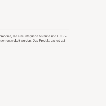
alkabel, die in einer separaten GNSS-aktiven
Beschleunigen Sie auch die Markteinführungszeit,
en GNSS-Antenne und dem Modul eliminieren.
trieben werden. Daher ist der LS2003E-G in
griert zu werden.
module, die eine integrierte Antenne und GNSS-
en entwickelt wurden. Das Produkt basiert auf
diaTek-Chip-Lösung verwendet. Es kann
ONASS, GALILEO, QZSS und SBAS umfassen.
hen Schluchten und dichtem Laub bieten. Seine
wie anderer standortbasierter Anwendungen.