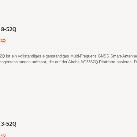
18-52Q
52Q
 ist ein vollständiges eigenständiges Multi-Frequenz GNSS Smart-Antennen
gerschaltungen umfasst, die auf der Airoha AG3352Q-Plattform basieren. Da
onstellationen erfassen und verfolgen, die GPS, GLONASS, GALILEO, BAIDO
tzung von SBAS die Anzahl der sichtbaren Satelliten erheblich erhöht und di
altstartempfindlichkeit ermöglicht es ihm, autonom in schwierigen schwache
itionsbestimmung vorzunehmen. Seine überlegene Verfolgungsempfindlichkeit 
deckung in nahezu allen Außenanwendungsumgebungen. Das Modul unterstüt
Kaltstart zu erreichen. Eine ist die selbstgenerierte Ephemeridenvorhersage
fe des Host-CPUs benötigt. Dies gilt bis zu 3 Tage und aktualisiert sich aut
t ist und Satelliten verfügbar sind. Die andere ist die servergenerierte Eph
er abgerufen wird. Dies ist bis zu 14 Tage gültig. Beide Ephemeridenvorhers
und benötigen für einen Kaltstart weniger als 15 Sekunden. Die schnellere
13-52Q
itionierungs- und Navigationsdiensten jederzeit und überall mit einem geringe
teneffizienten Version sowie in einer energiesparenden Version, die die Adapt
52Q