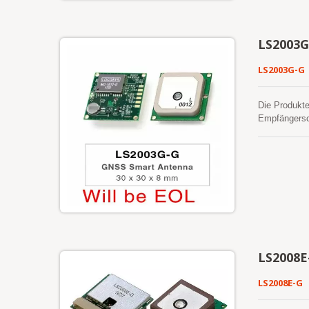
für einen Ka
Antenne benö
indem Sie d
LS2003G
Darüber hina
Miniaturgröß
LS2003G-G
Die Produkt
Empfängersch
der bewährt
gleichzeiti
Außerdem kan
weitreichend
LS2008E
LS2008E-G