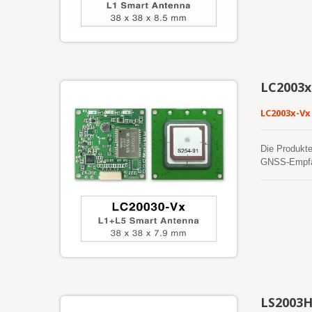
standardmäßi
Echtzeitlei
macht, die s
LC2003x
LC2003x-Vx
Die Produkte
GNSS-Empfän
kann nur L1-
Positionsgen
bieten, wodu
Es ist eine 
(LBS), bei d
ausgestattet
reibungslos
geeignet mac
LS2003H