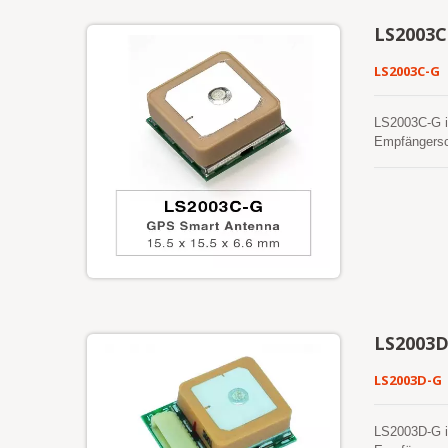
LS2003C
LS2003C-G
LS2003C-G i
Empfängersch
GLONASS, GA
hinaus biete
Dieses Modul
selbstgeneri
bis zu 3 Tag
sind. Das an
zu 14 Tage g
für einen Ka
einer separa
Markteinfüh
LS2003D
Modul. Darüb
Miniaturgröß
LS2003D-G
LS2003D-G i