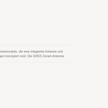
arme Ausgabe und eine reibungslose
und andere dynamische Anwendungen geeignet
nenmodule, die eine integrierte Antenne und
en konzipiert sind. Die GNSS-Smart-Antenne
etet dabei eine bessere eigenständige
findlichkeit und einen niedrigen Energieverbrauch
oder blockierten Umgebungen gewährleistet wird.
en und verschiedene standortbasierte Dienste
e-Modell ist mit einem integrierten E-Kompass
tokollformat, liefert latenzarmen Output und eine
nome Systeme und andere dynamische Anwendungen