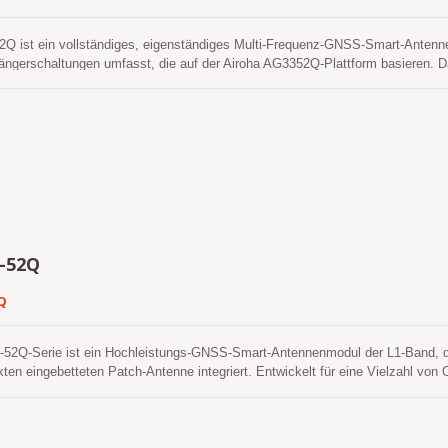
igationsmodi unterstützt.
 ist ein vollständiges, eigenständiges Multi-Frequenz-GNSS-Smart-Antenne
gerschaltungen umfasst, die auf der Airoha AG3352Q-Plattform basieren. Da
onstellationen erfassen und verfolgen, die GPS, GLONASS, GALILEO, BAIDO
tzung von SBAS die Anzahl der sichtbaren Satelliten erheblich erhöht und di
altstartempfindlichkeit ermöglicht es ihm, autonom in schwierigen schwache
itionsbestimmung vorzunehmen. Seine überlegene Verfolgungsempfindlichkeit 
deckung in nahezu allen Außenanwendungsumgebungen. Das Modul unterstüt
Kaltstart zu erreichen. Eine selbstgenerierte Ephemeridenvorhersage (genan
s Host-CPUs benötigt. Dies gilt bis zu 3 Tage und aktualisiert sich automati
t ist und Satelliten verfügbar sind. Die andere ist die servergenerierte Eph
er abgerufen wird. Dies ist bis zu 14 Tage gültig. Beide Ephemeridenvorhers
und benötigen für einen Kaltstart weniger als 15 Sekunden. Die schnellere
-52Q
itionierungs- und Navigationsdiensten jederzeit und überall mit einem geringe
teneffizienten Version sowie in einer energiesparenden Version, die die Adapt
Q
igationsmodi unterstützt.
-52Q-Serie ist ein Hochleistungs-GNSS-Smart-Antennenmodul der L1-Band, 
ten eingebetteten Patch-Antenne integriert. Entwickelt für eine Vielzahl 
e Zeit bis zur ersten Fixierung (TTFF), überlegene Empfindlichkeit und einen 
ng selbst in herausfordernden städtischen oder blockierten Umgebungen ermögli
igation, die Verfolgung von Vermögenswerten und verschiedene standortbasie
igkeit entscheidend sind. Das LC20031-52Qe-Modell ist mit einem integriert