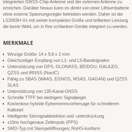
integrierten GNSS-Chip-Antenne und der externen Antenne zu
erreichen. Darüber hinaus kann es direkt von einer Lithiumbatterie
ohne externe Spannungsregler betrieben werden. Daher ist der
LS2003H-Vx mit seiner kompakten Größe und brillanten Leistung
die beste Wahl, um in Ihre schlanken Geräte integriert zu werden.
MERKMALE
Winzige Größe: 14 x 9,6 x 2 mm
Gleichzeitiger Empfang von L1- und L5-Bandsignalen
Unterstützung von GPS, GLONASS, BEIDOU, GALILEO,
QZSS und IRNSS (NavIC)
Fähig zu SBAS (WAAS, EGNOS, MSAS, GAGAN) und QZSS
SLAS
Unterstützung von 135-Kanal-GNSS
Schnelle TTFF bei niedrigem Signalpegel
Kostenlose hybride Ephemerenvorhersage für schnelleren
Kaltstart
Intelligente Störsignaldetektion und -unterdrückung
±10ns hochgenaue Zeitimpuls (PPS)
SMD-Typ mit Stempelöffnungen; RoHS-konform