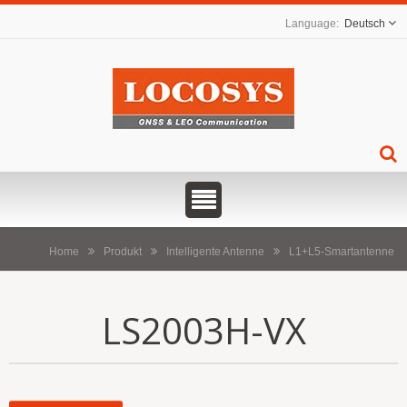
Deutsch
Home
Produkt
Intelligente Antenne
L1+L5-Smartantenne
LS2003H-VX