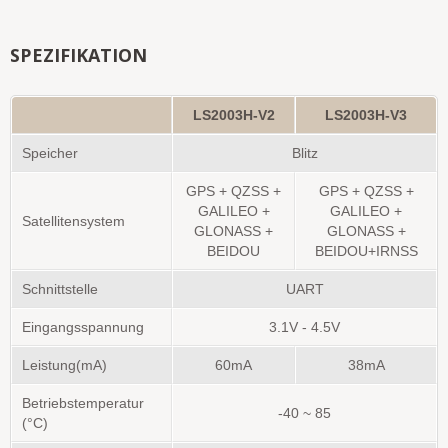
SPEZIFIKATION
LS2003H-V2
LS2003H-V3
Speicher
Blitz
GPS + QZSS +
GPS + QZSS +
GALILEO +
GALILEO +
Satellitensystem
GLONASS +
GLONASS +
BEIDOU
BEIDOU+IRNSS
Schnittstelle
UART
Eingangsspannung
3.1V - 4.5V
Leistung(mA)
60mA
38mA
Betriebstemperatur
-40 ~ 85
(°C)