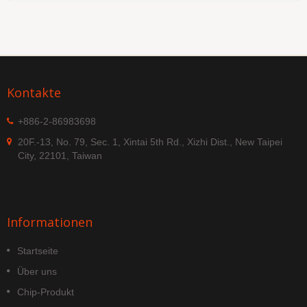
Kontakte
+886-2-86983698
20F.-13, No. 79, Sec. 1, Xintai 5th Rd., Xizhi Dist., New Taipei
City, 22101, Taiwan
Informationen
Startseite
Über uns
Chip-Produkt