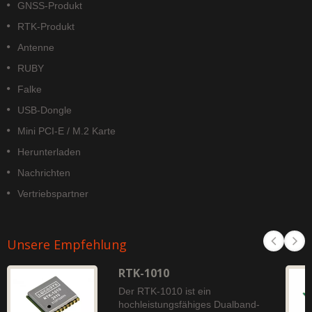
GNSS-Produkt
RTK-Produkt
Antenne
RUBY
Falke
USB-Dongle
Mini PCI-E / M.2 Karte
Herunterladen
Nachrichten
Vertriebspartner
Unsere Empfehlung
RTK-1010
Der RTK-1010 ist ein
hochleistungsfähiges Dualband-