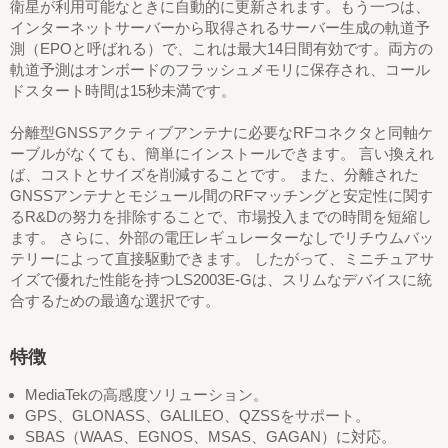
衛星が利用可能なときに自動的に更新されます。もう一つは、
インターネットサーバーから取得されるサーバー生成の軌道予
測（EPOと呼ばれる）で、これは最大14日間有効です。両方の
軌道予測はオンボードのフラッシュメモリに保存され、コール
ドスタート時間は15秒未満です。
分離型GNSSアクティブアンテナに必要なRFコネクタと同軸ケ
ーブルがなくても、簡単にインストールできます。 言い換えれ
ば、コストとサイズを削減することです。 また、分離された
GNSSアンテナとモジュール間のRFマッチングと安定性に関す
るR&Dの努力を排除することで、市場投入までの時間を短縮し
ます。 さらに、外部の電圧レギュレーターなしでリチウムバッ
テリーによって直接駆動できます。 したがって、ミニチュアサ
イズで優れた性能を持つLS2003E-Gは、スリムなデバイスに統
合するための最適な選択です。
特徴
MediaTekの高感度ソリューション。
GPS、GLONASS、GALILEO、QZSSをサポート。
SBAS（WAAS、EGNOS、MSAS、GAGAN）に対応。