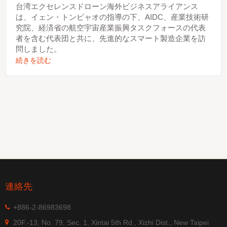
台湾エクセレンスドローン海外ビジネスアライアンス
は、イェン・トンピャオの指導の下、AIDC、産業技術研
究院、経済省の航空宇宙産業振興タスクフォースの代表
者を含む代表団と共に、先進的なスマート製造企業を訪
問しました。
続きを読む
連絡先
+886-2-86983698
20F.-13, No. 79, Sec. 1, Xintai 5th Rd., Xizhi Dist., New Taipei