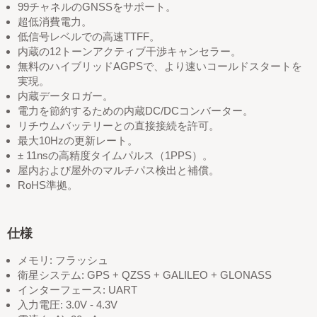
99チャネルのGNSSをサポート。
超低消費電力。
低信号レベルでの高速TTFF。
内蔵の12トーンアクティブ干渉キャンセラー。
無料のハイブリッドAGPSで、より速いコールドスタートを
実現。
内蔵データロガー。
電力を節約するための内蔵DC/DCコンバーター。
リチウムバッテリーとの直接接続を許可。
最大10Hzの更新レート。
± 11nsの高精度タイムパルス（1PPS）。
屋内および屋外のマルチパス検出と補償。
RoHS準拠。
仕様
メモリ: フラッシュ
衛星システム: GPS + QZSS + GALILEO + GLONASS
インターフェース: UART
入力電圧: 3.0V - 4.3V