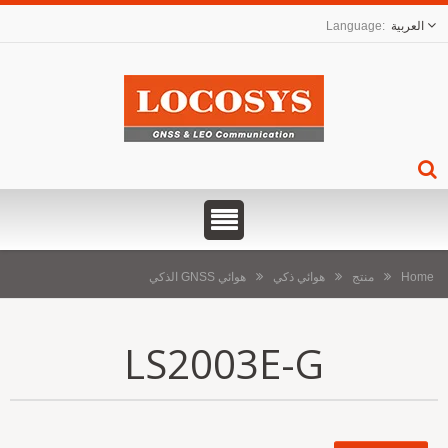
العربية
Home
منتج
هوائي ذكي
هوائي GNSS الذكي
LS2003E-G