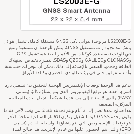
LS2003E-G هو وحدة هوائي ذكي GNSS مستقلة كاملة، تشمل هوائي
باتش مدمج ودارات مستقبل GNSS. يمكن للوحدة أن تستحوذ وتتبع
في الوقت نفسه عدة كوكبات من الأقمار الصناعية تشمل GPS
وGLONASS وGALILEO وQZSS وSBAS. تتميز بانخفاض استهلاك
الطاقة وحجمها الصغير. بالإضافة إلى ذلك، يمكن أن توفر لك حساسية
وأداء متفوقين حتى في بيئات الوادي الحضري وكثافة الأوراق.
يدعم هذا الوحدة توقعات الإيفيميريس الهجينة لتحقيق بدء تشغيل بارد
أسرع. أحدها هو توقع الإيفيميريس الذي يتم إنشاؤه ذاتيًا (يسمى
EASY) والذي لا يحتاج إلى مساعدة الشبكة أو تدخل وحدة المعالجة
المركزية المضيفة.
هذا صالح لمدة تصل إلى 3 أيام ويتم تحديثه تلقائيًا من وقت لآخر عندما
يكون وحدة GNSS قيد التشغيل وتكون الأقمار الصناعية متاحة. الآخر
هو توقعات الإيفيميريس التي يتم إنشاؤها بواسطة الخادم (تسمى
EPO) والتي يتم الحصول عليها من خادم الإنترنت. هذا صالح لمدة