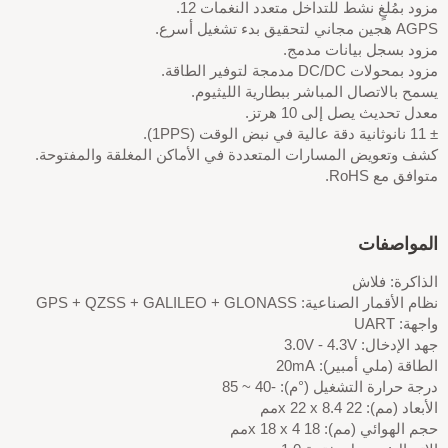
مزود بمُلغٍ نشط للتداخل متعدد النغمات 12.
AGPS هجين مجاني لتحقيق بدء تشغيل أسرع.
مزود بسجل بيانات مدمج.
مزود بمحولات DC/DC مدمجة لتوفير الطاقة.
يسمح بالاتصال المباشر ببطارية الليثيوم.
معدل تحديث يصل إلى 10 هرتز.
± 11 نانوثانية دقة عالية في نبض الوقت (1PPS).
كشف وتعويض المسارات المتعددة في الأماكن المغلقة والمفتوحة.
متوافق مع RoHS.
المواصفات
الذاكرة: فلاش
نظام الأقمار الصناعية: GPS + QZSS + GALILEO + GLONASS
واجهة: UART
جهد الإدخال: 3.0V - 4.3V
الطاقة (ملي أمبير): 20mA
درجة حرارة التشغيل (°م): -40 ~ 85
الأبعاد (مم): 22 x 22 x 8.4مم
حجم الهوائي (مم): 18 x 18 x 4مم