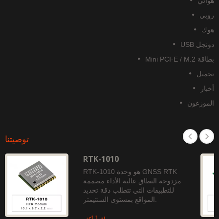
هوائي
روبي
هوك
دونجل USB
بطاقة Mini PCI-E / M.2
تحميل
أخبار
الموزعون
توصيتنا
RTK-1010
RTK-1010 هو وحدة GNSS RTK
مزدوجة النطاق عالية الأداء مصممة
للتطبيقات التي تتطلب دقة تحديد
المواقع بمستوى السنتيمتر.