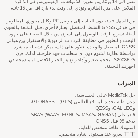
تصل إلى 14 يومًا. يتم تخزين كلا توقعات الإيفيميريس في الذاكرة
الفلاش على متن الطائرة وتؤدي إلى وقت بدء بارد أقل من 15 ثانية.
من السهل تثبيته دون الحاجة إلى موصل RF وكابل محوري المطلوبين
في هوائي GNSS النشط المنفصل. بعبارة أخرى، قلل التكلفة والحجم.
أيضًا، تسريع الوقت للوصول إلى السوق من خلال القضاء على جهود
البحث والتطوير في مطابقة الترددات الراديوية والاستقرار بين هوائي
GNSS المنفصل والوحدة. علاوة على ذلك، يمكن تشغيله مباشرة
بواسطة بطارية ليثيوم دون أي منظمات جهد خارجية. لذلك، فإن
LS2003E-G بحجم صغير وأداء رائع هو الخيار الأفضل ليتم دمجه في
أجهزتك النحيفة.
الميزات
حل MediaTek عالي الحساسية.
دعم نظام تحديد المواقع العالمي (GPS)، وGLONASS،
وGALILEO، وQZSS.
قادر على SBAS (WAAS، EGNOS، MSAS، GAGAN).
يدعم 99 قناة GNSS.
استهلاك طاقة منخفض للغاية.
TTFF سريع عند مستوى إشارة منخفض.