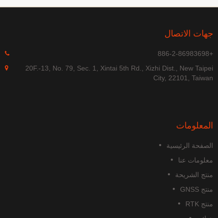
جهات الاتصال
+886-2-86983698
20F.-13, No. 79, Sec. 1, Xintai 5th Rd., Xizhi Dist., New Taipei
City, 22101, Taiwan
المعلومات
الصفحة الرئيسية
معلومات عنا
منتج الشريحة
منتج GNSS
منتج RTK