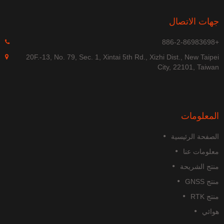
هات الاتصال
+886-
20F.-13, No. 79, Sec. 1, Xintai 5th Rd., Xizhi Dist., New Taipe
City, 22101, Taiwa
لمعلومات
لصفحة الرئيسية
علومات عنا
نتج الشريحة
تج GNSS
تج RTK
وائي