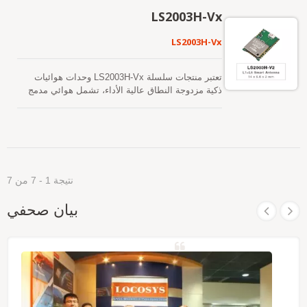
اكتساب وتتبع عدة كوكبات أقمار صناعية في وقت واحد.
LS2003H-Vx
تشمل GPS وGLONASS وGALILEO وQZSS
وSBAS. بالإضافة إلى ذلك، يمكنه تزويدك بحساسية
LS2003H-Vx
وأداء متفوقين حتى في بيئات الوادي الحضري وكثافة
الأوراق. تتميز قدرته البعيدة. تفي بمتطلبات الحساسية
لملاحة السيارات وكذلك التطبيقات الأخرى المعتمدة
تعتبر منتجات سلسلة LS2003H-Vx وحدات هوائيات
على الموقع.
ذكية مزدوجة النطاق عالية الأداء، تشمل هوائي مدمج
ودارات مستقبل GNSS، مصممة لمجموعة واسعة من
تطبيقات أنظمة OEM. ستقوم الهوائي الذكي GNSS
باستقبال إشارات L1 وL5 في نفس الوقت مع توفير دقة
موقع مستقلة أفضل. يمكن أن توفر لك وقتاً سريعاً
للوصول إلى أول إشارة، وحساسية فائقة واستهلاك
منخفض للطاقة. تدعم الوحدات توقعات الإيفيميريس
نتيجة 1 - 7 من 7
الهجينة لتحقيق بدء تشغيل أسرع. الأول هو توقعات
الإيفيميريس التي يتم إنشاؤها ذاتياً (تسمى EASY)
بيان صحفي
والتي لا تحتاج إلى مساعدة الشبكة أو تدخل وحدة
المعالجة المركزية المضيفة. هذا صالح لمدة تصل إلى 3
أيام ويتم تحديثه تلقائيًا من وقت لآخر عندما يكون وحدة
GNSS قيد التشغيل وتكون الأقمار الصناعية متاحة.
الآخر هو توقعات الإيفيميريس التي يتم إنشاؤها بواسطة
الخادم (تسمى EPO) والتي يتم الحصول عليها من خادم
الإنترنت. هذا صالح لمدة تصل إلى 14 يومًا. يتم تخزين
كلا التنبؤات الفلكية في الذاكرة الفلاشية على متن