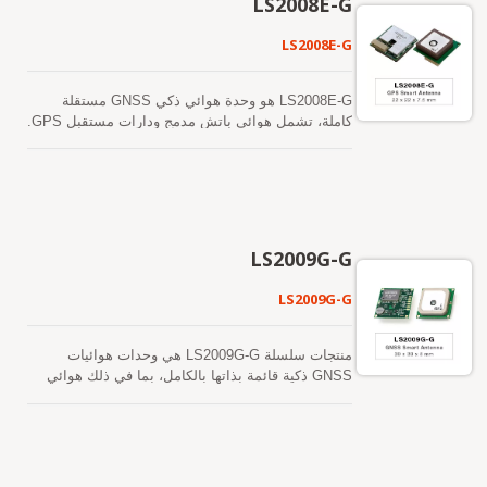
LS2008E-G
الحاجة إلى موصل RF وكابل محوري المطلوبين في
وGALILEO وQZSS وSBAS. بالإضافة إلى ذلك، يمكن
هوائي GNSS النشط المنفصل. بعبارة أخرى، قلل
أن يوفر لك حساسية وأداءً متفوقين حتى في بيئات
LS2008E-G
التكلفة والحجم. أيضًا، تسريع الوقت للوصول إلى
الوادي الحضري والأوراق الكثيفة. تفي قدرته الواسعة
السوق من خلال القضاء على جهود البحث والتطوير في
بمتطلبات الحساسية لملاحة السيارات بالإضافة إلى
مطابقة الترددات الراديوية والاستقرار بين هوائي
تطبيقات أخرى تعتمد على الموقع.
LS2008E-G هو وحدة هوائي ذكي GNSS مستقلة
GNSS المنفصل والوحدة. علاوة على ذلك، يمكن
كاملة، تشمل هوائي باتش مدمج ودارات مستقبل GPS.
تشغيله مباشرة بواسطة بطارية ليثيوم دون أي منظمات
يمكن للوحدة اكتساب وتتبع عدة كوكبات من الأقمار
جهد خارجية. لذلك، فإن LS2003E-G بحجم صغير وأداء
الصناعية في وقت واحد، بما في ذلك GPS
رائع هو الخيار الأفضل ليتم دمجه في أجهزتك النحيفة.
وGLONASS وBeiDou وGALILEO وQZSS. تتميز
بانخفاض استهلاك الطاقة وحجمها الصغير. بالإضافة إلى
ذلك، يمكن أن توفر لك حساسية وأداء متفوقين حتى
في البيئات الحضرية الكثيفة والأشجار. من السهل تثبيته
LS2009G-G
دون الحاجة إلى موصل RF وكابل محوري اللذان
يحتاجهما هوائي GNSS النشط المنفصل. بعبارة أخرى،
LS2009G-G
يقلل من التكلفة والحجم. كما يسرع من الوقت للوصول
إلى السوق من خلال القضاء على جهود البحث والتطوير
في مطابقة RF والاستقرار بين هوائي GNSS المنفصل
منتجات سلسلة LS2009G-G هي وحدات هوائيات
والوحدة. إن قدرته الواسعة تلبي متطلبات الحساسية
GNSS ذكية قائمة بذاتها بالكامل، بما في ذلك هوائي
لملاحة السيارات بالإضافة إلى تطبيقات أخرى تعتمد
مدمج ودارات مستقبل GNSS، مصممة لمجموعة
على الموقع.
واسعة من تطبيقات أنظمة OEM. المنتج يعتمد على
التكنولوجيا المثبتة الموجودة في مستقبل GNSS من
نوع SMD LOCOSYS ST-1612-G الذي يستخدم حل
شريحة ST Microelectronics STA8088FG. يمكنه