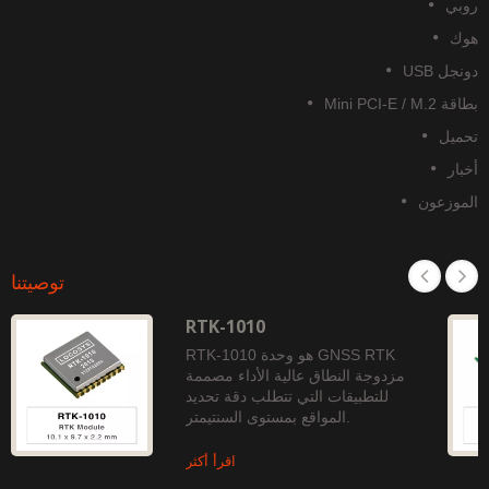
وبي
وك
نجل USB
قة Mini PCI-E / M.2
حميل
خبار
لموزعون
توصيتنا
RTK-1010
RTK-1010 هو وحدة GNSS RTK
مزدوجة النطاق عالية الأداء مصممة
للتطبيقات التي تتطلب دقة تحديد
المواقع بمستوى السنتيمتر.
اقرأ أكثر