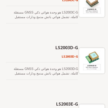
LS2003C-G
LS2003C-G هو وحدة هوائي ذكي GNSS مستقلة
كاملة، تشمل هوائي باتش مدمج ودارات مستقبل
GNSS. يمكن للوحدة اكتساب وتتبع عدة كوكبات من
الأقمار الصناعية في وقت واحد، بما في ذلك GPS
وGLONASS وGALILEO وQZSS وSBAS. تتميز
بانخفاض استهلاك الطاقة وحجمها الصغير. بالإضافة إلى
ذلك، يمكن أن توفر لك حساسية وأداء متفوقين حتى
في البيئات الحضرية الكثيفة والأشجار. يدعم هذا
LS2003D-G
الوحدة توقعات الإيفيميريس الهجينة لتحقيق بدء تشغيل
بارد أسرع. أحدها هو توقع الإيفيميريس الذي يتم إنشاؤه
LS2003D-G
ذاتيًا (يسمى EASY) والذي لا يحتاج إلى مساعدة
الشبكة أو تدخل وحدة المعالجة المركزية المضيفة. هذا
صالح لمدة تصل إلى 3 أيام ويتم تحديثه تلقائيًا من وقت
LS2003D-G هو وحدة هوائي ذكي GNSS مستقلة
لآخر عندما يكون وحدة GNSS قيد التشغيل وتكون
كاملة، تشمل هوائي باتش مدمج ودارات مستقبل
الأقمار الصناعية متاحة. الآخر هو توقعات الإيفيميريس
GNSS. يمكن للوحدة اكتساب وتتبع عدة كوكبات من
التي يتم إنشاؤها بواسطة الخادم (تسمى EPO) والتي
الأقمار الصناعية في وقت واحد، بما في ذلك GPS
يتم الحصول عليها من خادم الإنترنت. هذا صالح لمدة
وGLONASS وGALILEO وQZSS وSBAS. تتميز
تصل إلى 14 يومًا. يتم تخزين كلا توقعات الإيفيميريس
بانخفاض استهلاك الطاقة وحجم صغير. بالإضافة إلى
في الذاكرة الفلاش على متن الطائرة وتؤدي إلى وقت
ذلك، يمكن أن توفر لك حساسية وأداء متفوقين حتى
بدء بارد أقل من 15 ثانية. من السهل التثبيت دون
في البيئات الحضرية الكثيفة والأشجار. يدعم هذا
LS2003E-G
الحاجة إلى موصل RF وكابل محوري، اللذان يحتاجهما
الوحدة توقعات الإيفيميريس الهجينة لتحقيق بدء تشغيل