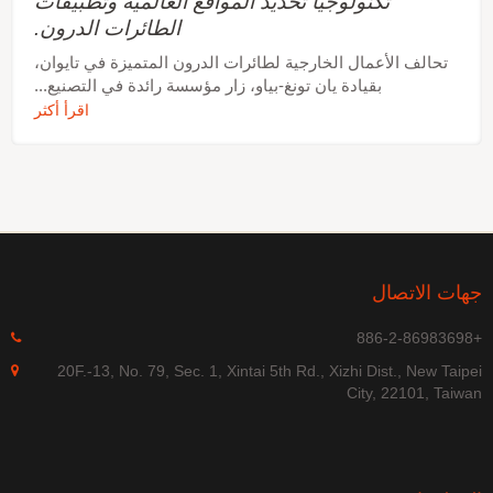
تكنولوجيا تحديد المواقع العالمية وتطبيقات
الطائرات الدرون.
تحالف الأعمال الخارجية لطائرات الدرون المتميزة في تايوان،
بقيادة يان تونغ-بياو، زار مؤسسة رائدة في التصنيع...
اقرأ أكثر
جهات الاتصال
+886-2-86983698
20F.-13, No. 79, Sec. 1, Xintai 5th Rd., Xizhi Dist., New Taipei
City, 22101, Taiwan