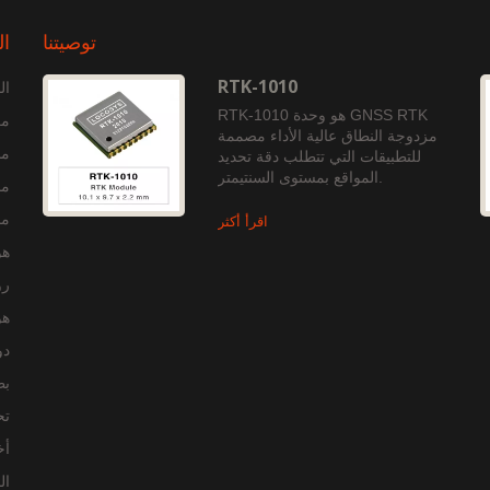
توصيتنا
ال
RTK-1010
ال
RTK-1010 هو وحدة GNSS RTK
مع
مزدوجة النطاق عالية الأداء مصممة
من
للتطبيقات التي تتطلب دقة تحديد
المواقع بمستوى السنتيمتر.
منت
منت
اقرأ أكثر
هو
رو
هو
دو
بطاقة 
تح
أخ
ال