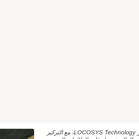
تحالف طائرات الدرون التايواني الممتاز يزور LOCOSYS Technology، مع التركيز