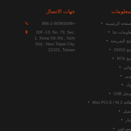
معلومات
جهات الاتصال
MGS-1513-52Q
صفحة الرئيسية
+886-2-86983698
MGS-1513-52Q هي وحدة هوائي
2Q
لومات عنا
20F.-13, No. 79, Sec.
ذكي متعددة الترددات GNSS قائمة
1, Xintai 5th Rd., Xizhi
تج الشريحة
بذاتها بالكامل، تشمل هوائي مدمج
الأداء
Dist., New Taipei City,
ودارات استقبال GNSS والتي...
الملاحة المدنية العالمية. يدعم...
ج GNSS
22101, Taiwan
ج RTK
اقرأ أكثر
ائي
بي
ك
نجل USB
Mini PCI-E / M.2
ميل
بار
موزعون