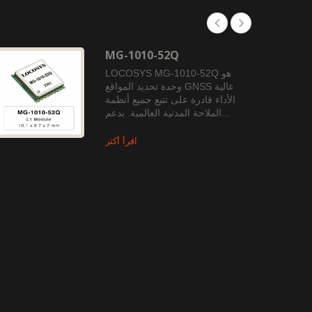
MG-1010-52Q
LOCOSYS MG-1010-52Q هو
وحدة تحديد المواقع GNSS عالية
الأداء قادرة على تتبع جميع أنظمة
الملاحة المدنية العالمية. يدعم...
اقرأ أكثر