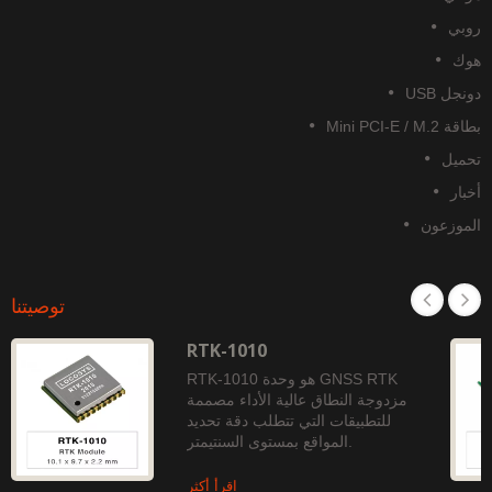
وبي
وك
نجل USB
قة Mini PCI-E / M.2
حميل
خبار
لموزعون
توصيتنا
RTK-1010
RTK-1010 هو وحدة GNSS RTK
مزدوجة النطاق عالية الأداء مصممة
للتطبيقات التي تتطلب دقة تحديد
المواقع بمستوى السنتيمتر.
اقرأ أكثر