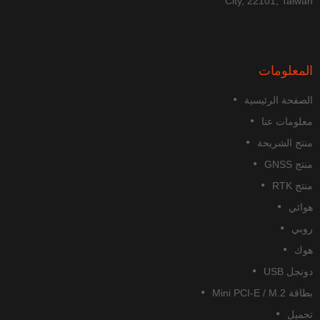
City, 22101, Taiwa
لمعلومات
لصفحة الرئيسية
علومات عنا
نتج الشريحة
تج GNSS
تج RTK
وائي
وبي
وك
نجل USB
قة Mini PCI-E / M.2
حميل