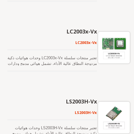
ممكنًا سابقًا. متاحة في إصدار مُحسّن من حيث التكلفة
التي تتطلب تحديثات موضع مستقرة وعالية التردد.
مستقبل GNSS، مصممة لمجموعة واسعة من تطبيقات
بالإضافة إلى إصدار منخفض الطاقة يدعم ميزة الطاقة
أنظمة OEM. ستقوم الهوائي الذكي GNSS باستقبال
المنخفضة التكيفية (ALP) في أوضاع اللياقة البدنية
إشارات L1 و L5 في نفس الوقت مع توفير دقة موقع
والملاحة العادية.
أفضل في الوضع المستقل، وستستمر في العمل حيث
تكون إشارات GNSS ضعيفة أو غير متاحة. يمكن أن
LC2003x-Vx
يوفر للمستخدم وقتاً سريعاً للوصول إلى الإصلاح الأول،
وحساسية فائقة واستهلاكاً منخفضاً للطاقة.
LC2003x-Vx
تعتبر منتجات سلسلة LC2003x-Vx وحدات هوائيات ذكية
مزدوجة النطاق عالية الأداء، تشمل هوائي مدمج ودارات
مستقبل GNSS، مصممة لمجموعة واسعة من تطبيقات
أنظمة OEM. يمكن أن تدعم الهوائي الذكي GNSS
إشارات L1 فقط، أو تدعم كل من إشارات L1 و L5، مع
توفير دقة أفضل في تحديد الموقع بشكل مستقل. يمكن
أن يوفر وقتاً سريعاً للوصول الأول، وحساسية فائقة
واستهلاكاً منخفضاً للطاقة، مما يوفر تحديد موقع موثوق
LS2003H-Vx
حتى في البيئات الحضرية أو الم obstructed. إنها حل
مثالي لتوجيه السيارات، وتتبع الأصول، ومجموعة متنوعة
LS2003H-Vx
من خدمات الموقع (LBS) حيث تكون الدقة والاستجابة
أمرين حاسمين. نموذج LC20031-V2e مزود ببوصل
إلكترونية مدمجة. يدعم معدل تحديث افتراضي يبلغ 5
تعتبر منتجات سلسلة LS2003H-Vx وحدات هوائيات
هرتز في تنسيق بروتوكول UBX، مما يوفر مخرجات
ذكية مزدوجة النطاق عالية الأداء، تشمل هوائي مدمج