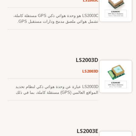
LS2003C
LS2003C هو وحدة هوائي ذكي GPS مستقلة كاملة،
تشمل هوائي ملصق مدمج ودارات مستقبل GPS.
وظيفة الوحدة تستخدم شريحة GPS الشاملة من ميديا
تيك، MT3339، وتستطيع استيعاب العديد من الأقمار
الصناعية في وقت واحد مع توفير وقت سريع للحصول
على أول إشارة واستهلاك منخفض للطاقة. بالإضافة إلى
ذلك، يمكنها أن توفر لك حساسية وأداء متفوقين حتى
في البيئات الحضرية الضيقة والأشجار الكثيفة. يدعم هذا
LS2003D
الوحدة توقعات الإيفيميريس الهجينة لتحقيق بدء تشغيل
أسرع. أحدها هو توقع الإيفيميريس الذي يتم إنشاؤه
LS2003D
ذاتيًا (يسمى EASY) والذي لا يحتاج إلى مساعدة
الشبكة أو تدخل وحدة المعالجة المركزية المضيفة. هذا
صالح لمدة تصل إلى 3 أيام ويتم تحديثه تلقائيًا من وقت
LS2003D عبارة عن وحدة هوائي ذكي لنظام تحديد
لآخر عندما يكون جهاز GPS قيد التشغيل وتكون الأقمار
المواقع العالمي (GPS) مستقلة كاملة، بما في ذلك
الصناعية متاحة. الآخر هو توقعات الإيفيميريس التي يتم
هوائي التصحيح المدمج ودوائر استقبال نظام تحديد
إنشاؤها بواسطة الخادم (المعروفة باسم EPO) والتي
المواقع (GPS). تستخدم وظيفة الوحدة شريحة
يتم الحصول عليها من خادم الإنترنت. هذا صالح لمدة
MediaTek All-in-One GPS، MT3339، ويمكنها الحصول
تصل إلى 14 يومًا. يتم تخزين كلا توقعات الإيفيميريس
على الكثير من الأقمار الصناعية في وقت مع توفير وقت
في الذاكرة الفلاشية على متن الطائرة وتستغرق وقت
سريع للإصلاح الأول واستهلاك منخفض للطاقة. علاوة
بدء بارد أقل من 15 ثانية. من السهل تثبيته دون الحاجة
على ذلك، يمكنها أن توفر لك حساسية وأداء فائقين
LS2003E
إلى موصل RF وكابل محوري مطلوبين في هوائي GPS
حتى في الوادي الحضري وبيئة أوراق الشجر الكثيفة.