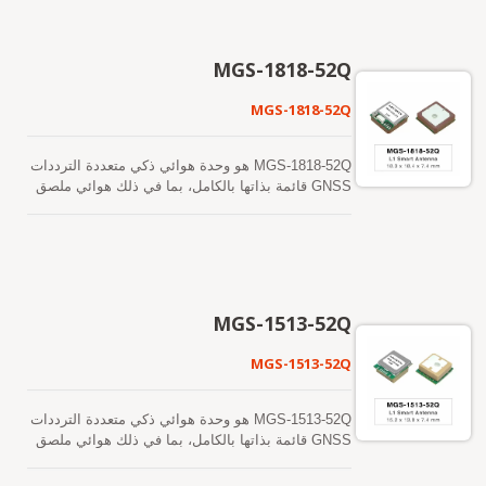
نوع SMD LOCOSYS ST-1612-G الذي يستخدم حل
شريحة ST Microelectronics STA8088FG. يمكنه
اكتساب وتتبع عدة كوكبات أقمار صناعية في وقت واحد.
MGS-1818-52Q
تشمل GPS وGLONASS وGALILEO وQZSS
وSBAS. بالإضافة إلى ذلك، يمكنه تزويدك بحساسية
MGS-1818-52Q
وأداء متفوقين حتى في بيئات الوادي الحضري وكثافة
الأوراق. تتميز قدرته البعيدة. تفي بمتطلبات الحساسية
لملاحة السيارات وكذلك التطبيقات الأخرى المعتمدة
MGS-1818-52Q هو وحدة هوائي ذكي متعددة الترددات
على الموقع.
GNSS قائمة بذاتها بالكامل، بما في ذلك هوائي ملصق
مدمج ودارات مستقبل GNSS التي تعتمد على منصة
Airoha AG3352Q. يمكن للوحدة أن تكتسب وتتبع عدة
كوكبات من الأقمار الصناعية في وقت واحد، بما في ذلك
GPS وGLONASS وGALILEO وBAIDOU وQZSS،
مما يزيد بشكل كبير من عدد الأقمار الصناعية المرئية
ويعزز دقة تحديد المواقع. حساسيتها الفائقة عند بدء
MGS-1513-52Q
التشغيل في الظروف الباردة تتيح لها اكتساب وتتبع
وتحديد الموقع بشكل مستقل في بيئات الإشارة
MGS-1513-52Q
الضعيفة الصعبة. حساسيتها الفائقة في التتبع تتيح تغطية
مستمرة للموقع في جميع بيئات التطبيقات الخارجية
تقريبًا. يدعم الوحدة توقعات الإيفيميريس الهجينة
MGS-1513-52Q هو وحدة هوائي ذكي متعددة الترددات
لتحقيق بدء تشغيل أسرع. الأول هو توقعات الإيفيميريس
GNSS قائمة بذاتها بالكامل، بما في ذلك هوائي ملصق
التي يتم إنشاؤها ذاتياً (تسمى EASY) والتي لا تحتاج
مدمج ودارات مستقبل GNSS التي تعتمد على منصة
إلى مساعدة الشبكة أو تدخل وحدة المعالجة المركزية
Airoha AG3352Q. يمكن للوحدة أن تكتسب وتتبع عدة