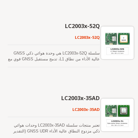
المضيفة. هذا صالح لمدة تصل إلى 3 أيام ويتم تحديثه
كوكبات من الأقمار الصناعية في وقت واحد، بما في ذلك
تلقائيًا من وقت لآخر عندما يكون وحدة GNSS قيد
GPS وGLONASS وGALILEO وBAIDOU وQZSS،
التشغيل وتكون الأقمار الصناعية متاحة. الآخر هو
مما يزيد بشكل كبير من عدد الأقمار الصناعية المرئية
توقعات الإيفيميريس التي يتم إنشاؤها بواسطة الخادم
ويعزز دقة تحديد المواقع. حساسيتها الفائقة عند بدء
LC2003x-52Q
(تسمى EPO) والتي يتم الحصول عليها من خادم
التشغيل في الظروف الباردة تتيح لها اكتساب وتتبع
الإنترنت. هذا صالح لمدة تصل إلى 14 يومًا. يتم تخزين
وتحديد الموقع بشكل مستقل في بيئات الإشارة
LC2003x-52Q
كلا التنبؤات الفلكية في الذاكرة الفلاشية على متن
الضعيفة الصعبة. حساسيتها الفائقة في التتبع تتيح تغطية
الطائرة وتقوم ببدء تشغيل بارد في أقل من 15 ثانية.
مستمرة للموقع في جميع بيئات التطبيقات الخارجية
تتيح الإصلاحات الأسرع لنظام تحديد المواقع العالمي
تقريبًا. يدعم الوحدة توقعات الإيفيميريس الهجينة
سلسلة LC2003x-52Q هي وحدة هوائي ذكي GNSS
(GNSS) استخدام خدمات تحديد المواقع والملاحة بدقة
لتحقيق بدء تشغيل أسرع. الأولى هي توقعات
عالية الأداء من نطاق L1، تدمج مستقبل GNSS قوي مع
في أي وقت وأي مكان مع ميزانية طاقة أقل مما كان
الإيفيميريس الذاتية التوليد (المعروفة باسم EASY)
هوائي مدمج مضغوط. مصمم لمجموعة واسعة من
ممكنًا سابقًا. متاحة في إصدار مُحسّن من حيث التكلفة
التي لا تحتاج إلى مساعدة الشبكة أو تدخل وحدة
تطبيقات أنظمة OEM، يوفر هذا الوحدة وقت استجابة
بالإضافة إلى إصدار منخفض الطاقة يدعم ميزة الطاقة
المعالجة المركزية المضيفة. هذا صالح لمدة تصل إلى 3
سريع (TTFF)، حساسية فائقة، واستهلاك منخفض
المنخفضة التكيفية (ALP) في أوضاع اللياقة البدنية
أيام ويتم تحديثه تلقائيًا من وقت لآخر عندما يكون وحدة
للطاقة، مما يوفر تحديد موثوق حتى في البيئات
والملاحة العادية.
GNSS قيد التشغيل وتكون الأقمار الصناعية متاحة.
الحضرية أو الم obstructed. إنها حل مثالي لتوجيه
الآخر هو توقعات الإيفيميريس التي يتم إنشاؤها بواسطة
السيارات، وتتبع الأصول، ومجموعة متنوعة من خدمات
LC2003x-35AD
الخادم (تسمى EPO) والتي يتم الحصول عليها من خادم
الموقع (LBS) حيث تكون الدقة والاستجابة أمرين
الإنترنت. هذا صالح لمدة تصل إلى 14 يومًا. يتم تخزين
حاسمين. نموذج LC20031-52Qe مزود ببوصل
LC2003x-35AD
كلا التنبؤات الفلكية في الذاكرة الفلاشية على متن
إلكترونية مدمجة. يدعم معدل تحديث افتراضي يبلغ 5
الطائرة وتقوم ببدء تشغيل بارد في أقل من 15 ثانية.
هرتز في تنسيق بروتوكول UBX، مما يوفر مخرجات
تتيح الإصلاحات الأسرع لنظام تحديد المواقع العالمي
منخفضة الكمون وأداء سلس في الوقت الحقيقي، مما
تعتبر منتجات سلسلة LC2003x-35AD وحدات هوائي
(GNSS) استخدام خدمات تحديد المواقع والملاحة بدقة
يجعله مناسبًا بشكل خاص لملاحة الطائرات بدون طيار،
ذكي مزدوج النطاق عالية الأداء GNSS UDR (التقدير
في أي وقت وأي مكان مع ميزانية طاقة أقل مما كان
والأنظمة المستقلة، وغيرها من التطبيقات الديناميكية
الميت غير المتصل)، بما في ذلك هوائي مدمج ودارات