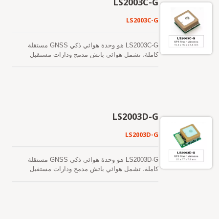
LS2003C-G
موصل RF وكابل محوري مطلوبين في هوائي GPS
مطلوبين في هوائي GPS نشط منفصل. بعبارة أخرى،
نشط منفصل. بعبارة أخرى، يقلل من التكلفة والحجم.
يقلل من التكلفة والحجم. كما يسرع من وقت الوصول
LS2003C-G
كما يسرع من وقت الوصول إلى السوق من خلال
إلى السوق من خلال القضاء على جهود البحث والتطوير
القضاء على جهود البحث والتطوير في مطابقة RF
في مطابقة RF والاستقرار بين هوائي GPS المنفصل
والاستقرار بين هوائي GPS المنفصل والوحدة. علاوة
والوحدة. إن قدرته الواسعة تلبي متطلبات الحساسية
LS2003C-G هو وحدة هوائي ذكي GNSS مستقلة
على ذلك، يمكن تشغيله مباشرة بواسطة بطارية ليثيوم
لملاحة السيارات وكذلك التطبيقات الأخرى المعتمدة
كاملة، تشمل هوائي باتش مدمج ودارات مستقبل
دون أي منظمات جهد خارجية. لذلك، فإن LS2003E
على الموقع.
GNSS. يمكن للوحدة اكتساب وتتبع عدة كوكبات من
بحجمه الصغير وأدائه الرائع هو الخيار الأفضل ليتم دمجه
الأقمار الصناعية في وقت واحد، بما في ذلك GPS
في أجهزتك النحيفة.
وGLONASS وGALILEO وQZSS وSBAS. تتميز
بانخفاض استهلاك الطاقة وحجمها الصغير. بالإضافة إلى
ذلك، يمكن أن توفر لك حساسية وأداء متفوقين حتى
في البيئات الحضرية الكثيفة والأشجار. يدعم هذا
LS2003D-G
الوحدة توقعات الإيفيميريس الهجينة لتحقيق بدء تشغيل
بارد أسرع. أحدها هو توقع الإيفيميريس الذي يتم إنشاؤه
LS2003D-G
ذاتيًا (يسمى EASY) والذي لا يحتاج إلى مساعدة
الشبكة أو تدخل وحدة المعالجة المركزية المضيفة. هذا
صالح لمدة تصل إلى 3 أيام ويتم تحديثه تلقائيًا من وقت
LS2003D-G هو وحدة هوائي ذكي GNSS مستقلة
لآخر عندما يكون وحدة GNSS قيد التشغيل وتكون
كاملة، تشمل هوائي باتش مدمج ودارات مستقبل
الأقمار الصناعية متاحة. الآخر هو توقعات الإيفيميريس
GNSS. يمكن للوحدة اكتساب وتتبع عدة كوكبات من
التي يتم إنشاؤها بواسطة الخادم (تسمى EPO) والتي
الأقمار الصناعية في وقت واحد، بما في ذلك GPS
يتم الحصول عليها من خادم الإنترنت. هذا صالح لمدة
وGLONASS وGALILEO وQZSS وSBAS. تتميز
تصل إلى 14 يومًا. يتم تخزين كلا توقعات الإيفيميريس
بانخفاض استهلاك الطاقة وحجم صغير. بالإضافة إلى
في الذاكرة الفلاش على متن الطائرة وتؤدي إلى وقت
ذلك، يمكن أن توفر لك حساسية وأداء متفوقين حتى