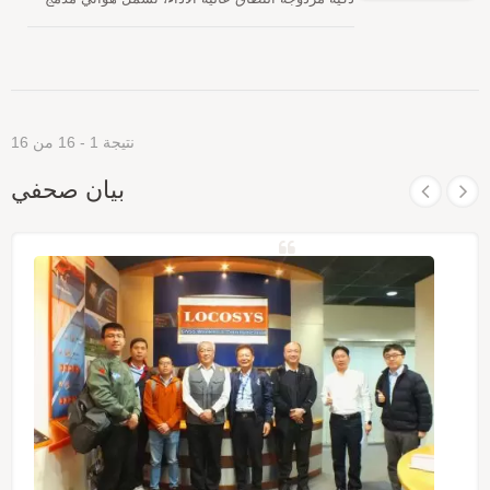
منخفضة الكمون وأداء سلس في الوقت الحقيقي، مما
ودارات مستقبل GNSS، مصممة لمجموعة واسعة من
يجعله مناسبًا بشكل خاص لملاحة الطائرات بدون طيار،
تطبيقات أنظمة OEM. ستقوم الهوائي الذكي GNSS
والأنظمة المستقلة، وغيرها من التطبيقات الديناميكية
باستقبال إشارات L1 وL5 في نفس الوقت مع توفير دقة
التي تتطلب تحديثات موضع مستقرة وعالية التردد.
موقع مستقلة أفضل. يمكن أن توفر لك وقتاً سريعاً
للوصول إلى أول إشارة، وحساسية فائقة واستهلاك
منخفض للطاقة. تدعم الوحدات توقعات الإيفيميريس
نتيجة 1 - 16 من 16
الهجينة لتحقيق بدء تشغيل أسرع. الأول هو توقعات
الإيفيميريس التي يتم إنشاؤها ذاتياً (تسمى EASY)
بيان صحفي
والتي لا تحتاج إلى مساعدة الشبكة أو تدخل وحدة
المعالجة المركزية المضيفة. هذا صالح لمدة تصل إلى 3
أيام ويتم تحديثه تلقائيًا من وقت لآخر عندما يكون وحدة
GNSS قيد التشغيل وتكون الأقمار الصناعية متاحة.
الآخر هو توقعات الإيفيميريس التي يتم إنشاؤها بواسطة
الخادم (تسمى EPO) والتي يتم الحصول عليها من خادم
الإنترنت. هذا صالح لمدة تصل إلى 14 يومًا. يتم تخزين
كلا التنبؤات الفلكية في الذاكرة الفلاشية على متن
الطائرة وتقوم ببدء تشغيل بارد في أقل من 15 ثانية.
بفضل هوائي الشريحة المدمج، من السهل تركيبه دون
الحاجة إلى موصل RF وكابل محوري اللذين يحتاجهما
هوائي GNSS النشط المنفصل. بعبارة أخرى، قلل
التكلفة والحجم. أيضًا، تسريع الوقت للوصول إلى
السوق من خلال القضاء على جهود البحث والتطوير في
مطابقة الترددات الراديوية والاستقرار بين هوائي