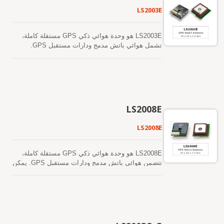
نشط منفصل. بعبارة أخرى، يقلل من التكلفة والحجم.
تدعم هذه الوحدة التنبؤ بالتقويم الفلكي الهجين لتحقيق
LS2003E
كما يسرع من وقت الوصول إلى السوق من خلال
بداية باردة أسرع. أحدهما هو التنبؤ بالتقويم الفلكي
القضاء على جهود البحث والتطوير في مطابقة RF
الذي تم إنشاؤه ذاتيًا (يسمى EASY) والذي لا يحتاج إلى
والاستقرار بين هوائي GPS المنفصل والوحدة. علاوة
مساعدة الشبكة وتدخل وحدة المعالجة المركزية
LS2003E هو وحدة هوائي ذكي GPS مستقلة كاملة،
على ذلك، يمكن تشغيله مباشرة بواسطة بطارية ليثيوم
المضيفة. هذا صالح لمدة تصل إلى 3 أيام ويتم تحديثه
تشمل هوائي باتش مدمج ودارات مستقبل GPS.
دون أي منظمات جهد خارجية. لذلك، فإن LS2003C
تلقائيًا من وقت لآخر عندما يكون جهاز GPS قيد
وظيفة الوحدة تستخدم شريحة GPS الشاملة من ميديا
بحجمه الصغير وأدائه الرائع هو الخيار الأفضل ليتم دمجه
التشغيل وتكون الأقمار الصناعية متاحة. الآخر هو
تيك، MT3339، ويمكنها استقطاب العديد من الأقمار
في أجهزتك النحيفة.
توقعات الإيفيميريس التي يتم إنشاؤها بواسطة الخادم
الصناعية في وقت واحد مع توفير وقت سريع للحصول
(المعروفة باسم EPO) والتي يتم الحصول عليها من
على أول إشارة واستهلاك منخفض للطاقة. بالإضافة إلى
خادم الإنترنت. هذا صالح لمدة تصل إلى 14 يومًا. يتم
ذلك، يمكنها أن توفر لك حساسية وأداء متفوقين حتى
تخزين كلا توقعات الإيفيميريس في الذاكرة الفلاشية
في البيئات الحضرية الضيقة والأشجار الكثيفة. يدعم هذا
LS2008E
على متن الطائرة وتستغرق وقت بدء بارد أقل من 15
الوحدة توقعات الإيفيميريس الهجينة لتحقيق بدء تشغيل
ثانية. من السهل تثبيته دون الحاجة إلى موصل RF
أسرع. أحدها هو توقع الإيفيميريس الذي يتم توليده ذاتيًا
LS2008E
وكابل محوري مطلوبين في هوائي GPS نشط منفصل.
(يسمى EASY™) والذي لا يحتاج إلى مساعدة الشبكة
بعبارة أخرى، يقلل من التكلفة والحجم. كما يسرع من
أو تدخل وحدة المعالجة المركزية المضيفة. هذا صالح
وقت الوصول إلى السوق من خلال القضاء على جهود
لمدة تصل إلى 3 أيام ويتم تحديثه تلقائيًا من وقت لآخر
LS2008E هو وحدة هوائي ذكي GPS مستقلة كاملة،
البحث والتطوير في مطابقة RF والاستقرار بين هوائي
عندما يكون جهاز GPS قيد التشغيل وتكون الأقمار
تتضمن هوائي باتش مدمج ودارات مستقبل GPS. يمكن
GPS المنفصل والوحدة. علاوة على ذلك، يمكن تشغيله
الصناعية متاحة. الآخر هو توقعات الإيفيميريس التي يتم
للوحدة أن تستحوذ وتتبع في الوقت نفسه عدة كوكبات
مباشرة بواسطة بطارية ليثيوم دون أي منظمات جهد
إنشاؤها بواسطة الخادم (المسمى EPO™) والتي يتم
Satellites تشمل GPS وQZSS وGalileo. تتميز
خارجية. لذلك، فإن LS2003D بحجمه الصغير وأدائه
الحصول عليها من خادم الإنترنت. هذا صالح لمدة تصل
بانخفاض استهلاك الطاقة وحجم صغير. بالإضافة إلى
الرائع هو الخيار الأفضل ليتم دمجه في أجهزتك النحيفة.
إلى 14 يومًا. يتم تخزين كلا توقعات الإيفيميريس في
ذلك، يمكن أن توفر لك حساسية وأداء متفوقين حتى
الذاكرة الفلاشية على متن الطائرة وتؤدي إلى وقت بدء
في بيئات الوادي الحضري وكثافة الأوراق. من السهل
بارد أقل من 15 ثانية. من السهل تثبيته دون الحاجة إلى
تثبيته دون الحاجة إلى موصل RF وكابل محوري