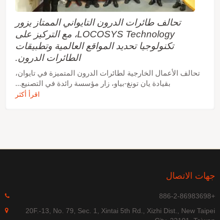
GNSS المنفصل والوحدة. إذا كانت الهوائي الخارجي
مطلوبًا، يمكن للمستخدمين إضافة بعض المكونات
تحالف طائرات الدرون التايواني الممتاز يزور
الخارجية لتحقيق وظيفة التبديل التلقائي بين هوائي
شريحة GNSS المدمجة والهوائي الخارجي. علاوة على
LOCOSYS Technology، مع التركيز على
ذلك، يمكن تشغيله مباشرة بواسطة بطارية ليثيوم دون
تكنولوجيا تحديد المواقع العالمية وتطبيقات
أي منظمات جهد خارجية. لذلك، فإن LS2003H-Vx
الطائرات الدرون.
بحجمه الصغير وأدائه الرائع هو الخيار الأفضل ليتم دمجه
في أجهزتك النحيفة.
تحالف الأعمال الخارجية لطائرات الدرون المتميزة في تايوان،
بقيادة يان تونغ-بياو، زار مؤسسة رائدة في التصنيع...
اقرأ أكثر
هات الاتصال
+886-
20F.-13, No. 79, Sec. 1, Xintai 5th Rd., Xizhi Dist., New Taipe