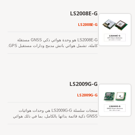
في الذاكرة الفلاش على متن الطائرة وتؤدي إلى وقت
MediaTek. يمكنه في الوقت نفسه اكتساب وتتبع عدة
بدء بارد أقل من 15 ثانية. من السهل تثبيته دون
كوكبات من الأقمار الصناعية تشمل GPS وGLONASS
LS2008E-G
الحاجة إلى موصل RF وكابل محوري المطلوبين في
وGALILEO وQZSS وSBAS. بالإضافة إلى ذلك، يمكن
هوائي GNSS النشط المنفصل. بعبارة أخرى، قلل
أن يوفر لك حساسية وأداءً متفوقين حتى في بيئات
LS2008E-G
التكلفة والحجم. أيضًا، تسريع الوقت للوصول إلى
الوادي الحضري والأوراق الكثيفة. تفي قدرته الواسعة
السوق من خلال القضاء على جهود البحث والتطوير في
بمتطلبات الحساسية لملاحة السيارات بالإضافة إلى
مطابقة الترددات الراديوية والاستقرار بين هوائي
تطبيقات أخرى تعتمد على الموقع.
LS2008E-G هو وحدة هوائي ذكي GNSS مستقلة
GNSS المنفصل والوحدة. علاوة على ذلك، يمكن
كاملة، تشمل هوائي باتش مدمج ودارات مستقبل GPS.
تشغيله مباشرة بواسطة بطارية ليثيوم دون أي منظمات
يمكن للوحدة اكتساب وتتبع عدة كوكبات من الأقمار
جهد خارجية. لذلك، فإن LS2003E-G بحجم صغير وأداء
الصناعية في وقت واحد، بما في ذلك GPS
رائع هو الخيار الأفضل ليتم دمجه في أجهزتك النحيفة.
وGLONASS وBeiDou وGALILEO وQZSS. تتميز
بانخفاض استهلاك الطاقة وحجمها الصغير. بالإضافة إلى
ذلك، يمكن أن توفر لك حساسية وأداء متفوقين حتى
في البيئات الحضرية الكثيفة والأشجار. من السهل تثبيته
LS2009G-G
دون الحاجة إلى موصل RF وكابل محوري اللذان
يحتاجهما هوائي GNSS النشط المنفصل. بعبارة أخرى،
LS2009G-G
يقلل من التكلفة والحجم. كما يسرع من الوقت للوصول
إلى السوق من خلال القضاء على جهود البحث والتطوير
في مطابقة RF والاستقرار بين هوائي GNSS المنفصل
منتجات سلسلة LS2009G-G هي وحدات هوائيات
والوحدة. إن قدرته الواسعة تلبي متطلبات الحساسية
GNSS ذكية قائمة بذاتها بالكامل، بما في ذلك هوائي
لملاحة السيارات بالإضافة إلى تطبيقات أخرى تعتمد
مدمج ودارات مستقبل GNSS، مصممة لمجموعة
على الموقع.
واسعة من تطبيقات أنظمة OEM. المنتج يعتمد على
التكنولوجيا المثبتة الموجودة في مستقبل GNSS من