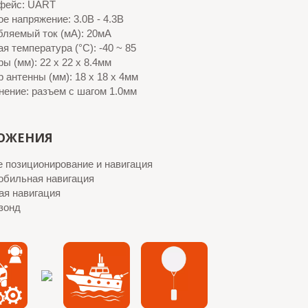
фейс: UART
е напряжение: 3.0В - 4.3В
бляемый ток (мА): 20мА
я температура (°C): -40 ~ 85
ы (мм): 22 x 22 x 8.4мм
 антенны (мм): 18 x 18 x 4мм
ение: разъем с шагом 1.0мм
ОЖЕНИЯ
 позиционирование и навигация
обильная навигация
ая навигация
зонд