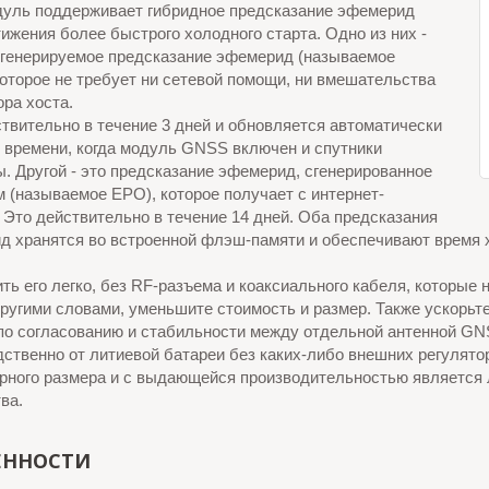
дуль поддерживает гибридное предсказание эфемерид
ижения более быстрого холодного старта. Одно из них -
огенерируемое предсказание эфемерид (называемое
оторое не требует ни сетевой помощи, ни вмешательства
ра хоста.
твительно в течение 3 дней и обновляется автоматически
 времени, когда модуль GNSS включен и спутники
. Другой - это предсказание эфемерид, сгенерированное
 (называемое EPO), которое получает с интернет-
 Это действительно в течение 14 дней. Оба предсказания
д хранятся во встроенной флэш-памяти и обеспечивают время х
ть его легко, без RF-разъема и коаксиального кабеля, которы
угими словами, уменьшите стоимость и размер. Также ускорьте
о согласованию и стабильности между отдельной антенной GNSS
ственно от литиевой батареи без каких-либо внешних регулято
рного размера и с выдающейся производительностью является 
ва.
ЕННОСТИ