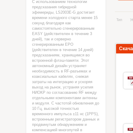
С использованием технологии
предсказания гибридной
эфемериды, LS2003E-G достигает
времени холодного старта менее 15
Тип
У
секунд благодаря как
самостоятельно сгенерированным
EASY (действителен в течение 3
дней), так и серверно
сгенерированным EPO
Скач
(действителен в течение 14 дней)
предсказаниям, хранящимся во
встроенной флэш-памяти. Этот
автономный дизайн устраняет
необходимость в RF-разъемах и
коаксиальных кабелях, снижая
затраты на интеграцию и ускоряя
выход на рынок, устраняя усилия
НИОКР по согласованию RF между
отдельными компонентами антенны
и модуля. С частотой обновления до
10 Гц, высокой точностью
временного импульса ±11 нс (1PPS),
встроенным регистратором данных и
продвинутым обнаружением и
компенсацией многопутей в