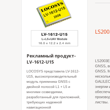
LS200
Рекламный продукт-
LS2003E
LV-1612-U15
GNSS, в
GNSS. М
LOCOSYS представила LV-1612-
несколь
U15, высокопроизводительный
GALILEO
модуль приемника GNSS с
энергии 
двойной полосой L1 + L5 и
обеспеч
многими созвездиями,
производ
разработанный для приложений,
листвы.
требующих надежной
навигационной