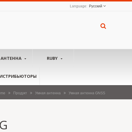
Русский
АНТЕННА
RUBY
ИСТРИБЬЮТОРЫ
ome
Продукт
Умная антенна
Умная антенна GNSS
-G