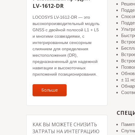
Решен
LV-1612-DR
Подде
Спосо
LOCOSYS LV-1612-DR — это
Подде
высокопроизводительный модуль
Ультра
GNSS с двойной полосой L1 + L5
Быстро
и многими созвездиями, с
Встро
интегрированным сенсорным
Беспл
слиянием для определения
Встро
местоположения (DR),
Встро
предназначенный для надежной
Позвол
навигации и высокоточных
Обновл
приложений позиционирования.
± 11 н
Обнар
Больше
Соотв
СПЕЦ
КАК ВЫ МОЖЕТЕ СНИЗИТЬ
Память
ЗАТРАТЫ НА ИНТЕГРАЦИЮ
Спутн