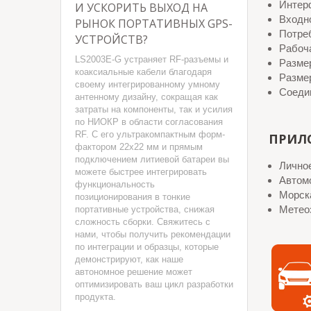
Интер
И УСКОРИТЬ ВЫХОД НА
Входно
РЫНОК ПОРТАТИВНЫХ GPS-
Потре
УСТРОЙСТВ?
Рабоча
LS2003E-G устраняет RF-разъемы и
Размер
коаксиальные кабели благодаря
Размер
своему интегрированному умному
Соедин
антенному дизайну, сокращая как
затраты на компоненты, так и усилия
по НИОКР в области согласования
RF. С его ультракомпактным форм-
ПРИЛ
фактором 22x22 мм и прямым
подключением литиевой батареи вы
Личное
можете быстрее интегрировать
Автом
функциональность
Морск
позиционирования в тонкие
Метео
портативные устройства, снижая
сложность сборки. Свяжитесь с
нами, чтобы получить рекомендации
по интеграции и образцы, которые
демонстрируют, как наше
автономное решение может
оптимизировать ваш цикл разработки
продукта.