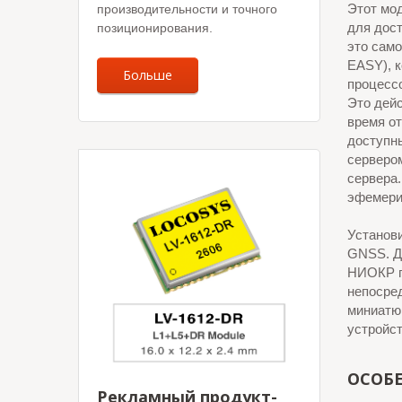
Этот мо
производительности и точного
для дост
позиционирования.
это сам
EASY), к
Больше
процессо
Это дейс
время от
доступны
сервером
сервера.
эфемери
Установи
GNSS. Др
НИОКР п
непосред
миниатю
устройст
ОСОБ
Рекламный продукт-