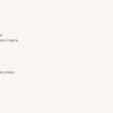
и.
го старта.
а улице.