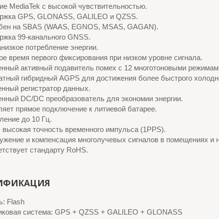
ие MediaTek с высокой чувствительностью.
ржка GPS, GLONASS, GALILEO и QZSS.
бен на SBAS (WAAS, EGNOS, MSAS, GAGAN).
ржка 99-канального GNSS.
низкое потребление энергии.
е время первого фиксирования при низком уровне сигнала.
енный активный подавитель помех с 12 многотоновыми режимам
атный гибридный AGPS для достижения более быстрого холодно
енный регистратор данных.
енный DC/DC преобразователь для экономии энергии.
яет прямое подключение к литиевой батарее.
ение до 10 Гц.
с высокая точность временного импульса (1PPS).
ужение и компенсация многолучевых сигналов в помещениях и н
етствует стандарту RoHS.
ИФИКАЦИЯ
: Flash
иковая система: GPS + QZSS + GALILEO + GLONASS