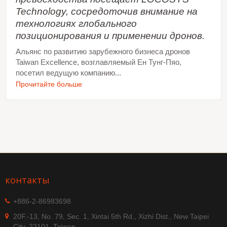
Technology, сосредоточив внимание на
технологиях глобального
позиционирования и применении дронов.
Альянс по развитию зарубежного бизнеса дронов
Taiwan Excellence, возглавляемый Ен Тунг-Пяо,
посетил ведущую компанию...
Прочитайте больше
контакты
+886-2-86983698
20F.-13, No. 79, Sec. 1, Xintai 5th Rd., Xizhi Dist., New Taipei
City, 22101, Taiwan