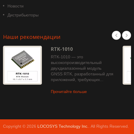
Новости
Дистрибьюторы
Наши рекомендации
RTK-1010
RTK-1010 — это
высокопроизводительный
двухдиапазонный модуль
GNSS RTK, разработанный для
приложений, требующих...
Прочитайте больше
Copyright © 2026
LOCOSYS Technology Inc.
. All Rights Reserved.