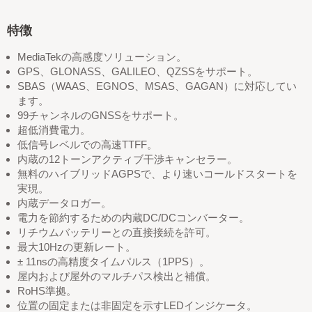
特徴
MediaTekの高感度ソリューション。
GPS、GLONASS、GALILEO、QZSSをサポート。
SBAS（WAAS、EGNOS、MSAS、GAGAN）に対応してい
ます。
99チャンネルのGNSSをサポート。
超低消費電力。
低信号レベルでの高速TTFF。
内蔵の12トーンアクティブ干渉キャンセラー。
無料のハイブリッドAGPSで、より速いコールドスタートを
実現。
内蔵データロガー。
電力を節約するための内蔵DC/DCコンバーター。
リチウムバッテリーとの直接接続を許可。
最大10Hzの更新レート。
± 11nsの高精度タイムパルス（1PPS）。
屋内および屋外のマルチパス検出と補償。
RoHS準拠。
位置の固定または非固定を示すLEDインジケータ。