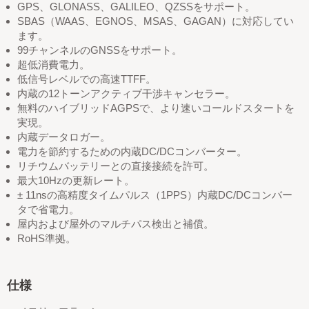
GPS、GLONASS、GALILEO、QZSSをサポート。
SBAS（WAAS、EGNOS、MSAS、GAGAN）に対応してい
ます。
99チャンネルのGNSSをサポート。
超低消費電力。
低信号レベルでの高速TTFF。
内蔵の12トーンアクティブ干渉キャンセラー。
無料のハイブリッドAGPSで、より速いコールドスタートを
実現。
内蔵データロガー。
電力を節約するための内蔵DC/DCコンバーター。
リチウムバッテリーとの直接接続を許可。
最大10Hzの更新レート。
± 11nsの高精度タイムパルス（1PPS）内蔵DC/DCコンバー
タで省電力。
屋内および屋外のマルチパス検出と補償。
RoHS準拠。
仕様