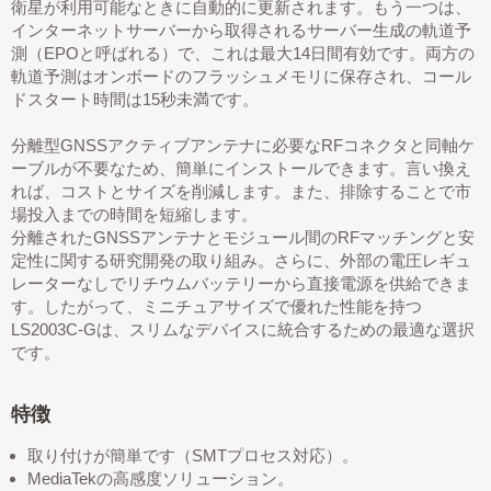
衛星が利用可能なときに自動的に更新されます。もう一つは、
インターネットサーバーから取得されるサーバー生成の軌道予
測（EPOと呼ばれる）で、これは最大14日間有効です。両方の
軌道予測はオンボードのフラッシュメモリに保存され、コール
ドスタート時間は15秒未満です。
分離型GNSSアクティブアンテナに必要なRFコネクタと同軸ケ
ーブルが不要なため、簡単にインストールできます。言い換え
れば、コストとサイズを削減します。また、排除することで市
場投入までの時間を短縮します。
分離されたGNSSアンテナとモジュール間のRFマッチングと安
定性に関する研究開発の取り組み。さらに、外部の電圧レギュ
レーターなしでリチウムバッテリーから直接電源を供給できま
す。したがって、ミニチュアサイズで優れた性能を持つ
LS2003C-Gは、スリムなデバイスに統合するための最適な選択
です。
特徴
取り付けが簡単です（SMTプロセス対応）。
MediaTekの高感度ソリューション。