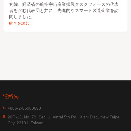
究院、経済省の航空宇宙産業振興タスクフォースの代表
者を含む代表団と共に、先進的なスマート製造企業を訪
問しました。
続きを読む
連絡先
+886-2-86983698
20F.-13, No. 79, Sec. 1, Xintai 5th Rd., Xizhi Dist., New Taipei
City, 22101, Taiwan