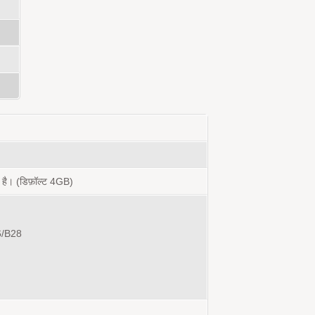
। (डिफ़ॉल्ट 4GB)
6/B28