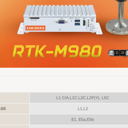
L1 C/A,L1C,L2C,L2P(Y), L5C
ASS
L1,L2
E1, E5a,E5b