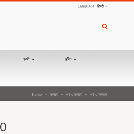
हिन्दी
रूबी
हॉक
Home
उत्पाद
RTK उत्पाद
RTK सिस्टम
0