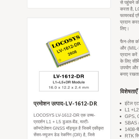
से पहुंचने
करता है, 
फायरबर्ड ए
प्रदान करत
लिए।
फैन-लेस कॉ
और (MIL-S
प्रदान करे
के लिए सीम
उपयोग और स
बनाए रखता
विशेषताएँ
प्रमोशन उत्पाद-LV-1612-DR
इंटेल ए
L1 +L2+
LOCOSYS LV-1612-DR एक उच्च-
GPS, G
प्रदर्शन L1 + L5 डुअल-बैंड, मल्टी-
SBAS 
कॉन्स्टेलेशन GNSS मॉड्यूल है जिसमें एकीकृत
1408-च
सेंसर-फ्यूजन डेड रेकनिंग (DR) है, जिसे
RTK स्