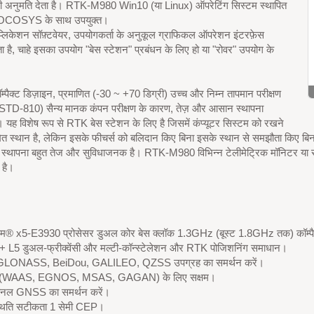
 की अनुमति देता है। RTK-M980 Win10 (या Linux) ऑपरेटिंग सिस्टम स्थापित
LOCOSYS के साथ उपयुक्त।
प्लिकेशन सॉफ़्टवेयर, उपयोगकर्ता के अनुकूल ग्राफिकल ऑपरेशन इंटरफ़ेस
ा है, चाहे इसका उपयोग "बेस स्टेशन" प्रबंधन के लिए हो या "रोवर" उपयोग के
म्पैक्ट डिज़ाइन, प्रमाणित (-30 ~ +70 डिग्री) उच्च और निम्न तापमान परीक्षण
TD-810) सैन्य मानक कंपन परीक्षण के कारण, तेज़ और आसान स्थापना
ं। यह विशेष रूप से RTK बेस स्टेशन के लिए है जिसमें कंप्यूटर सिस्टम को रखने
ित स्थान है, लेकिन इसके फीचर्स को बलिदान किए बिना इसके स्थान से समझौता किए बिना
्थापना बहुत तेज और सुविधाजनक है। RTK-M980 विभिन्न टेलीमेट्रिक मॉनिटर या सर्व
 है।
टम® x5-E3930 प्रोसेसर डुअल कोर बेस क्लॉक 1.3GHz (बूस्ट 1.8GHz तक) कॉम्प
 L5 डुअल-फ्रीक्वेंसी और मल्टी-कॉन्स्टेलेशन और RTK पोजिशनिंग समाधान।
LONASS, BeiDou, GALILEO, QZSS उपग्रह का समर्थन करें।
(WAAS, EGNOS, MSAS, GAGAN) के लिए सक्षम।
ैनल GNSS का समर्थन करें।
थिति सटीकता 1 सेमी CEP।