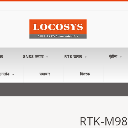
ाद
GNSS उत्पाद
RTK उत्पाद
एंटीना
उनलोड
समाचार
वितरक
RTK-M98