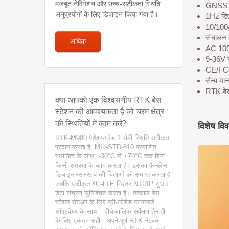
मजबूत नेविगेशन और उच्च-सटीकता स्थिति
GNSS स
अनुप्रयोगों के लिए डिज़ाइन किया गया है।
1Hz डिफ
10/100
संचालन 
अधिक
AC 100
9-36V स
CE/FCC/
सैन्य म
RTK बेस
क्या आपको एक विश्वसनीय RTK बेस
स्टेशन की आवश्यकता है जो चरम क्षेत्र
की स्थितियों में काम करे?
विशेष वि
RTK-M980 पेशेवर-ग्रेड 1 सेमी स्थिति सटीकता
प्रदान करता है, MIL-STD-810 प्रमाणित
स्थायित्व के साथ, -30°C से +70°C तक बिना
किसी समस्या के काम करता है। इसका फैनलेस
डिज़ाइन रखरखाव की चिंताओं को समाप्त करता है
जबकि एकीकृत 4G-LTE निरंतर NTRIP सुधार
डेटा संचरण सुनिश्चित करता है। तत्काल बेस
स्टेशन सेटअप के लिए प्री-लोडेड फायरबर्ड
सॉफ़्टवेयर के साथ—दीर्घकालिक सर्वेक्षण तैनाती
के लिए एकदम सही। अपने पूर्ण RTK नेटवर्क