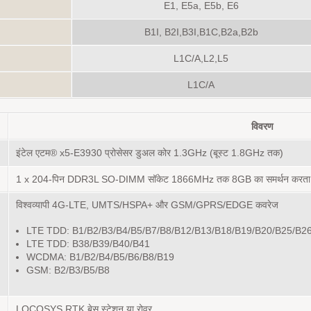
E1, E5a, E5b, E6
B1I, B2I,B3I,B1C,B2a,B2b
L1C/A,L2,L5
L1C/A
विवरण
इंटेल एटम® x5-E3930 प्रोसेसर डुअल कोर 1.3GHz (बूस्ट 1.8GHz तक)
1 x 204-पिन DDR3L SO-DIMM सॉकेट 1866MHz तक 8GB का समर्थन करता है
विश्वव्यापी 4G-LTE, UMTS/HSPA+ और GSM/GPRS/EDGE कवरेज
LTE TDD: B1/B2/B3/B4/B5/B7/B8/B12/B13/B18/B19/B20/B25/B2
LTE TDD: B38/B39/B40/B41
WCDMA: B1/B2/B4/B5/B6/B8/B19
GSM: B2/B3/B5/B8
LOCOSYS RTK बेस स्टेशन या रोवर