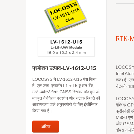
RTK-
प्रमोशन उत्पाद-LV-1612-U15
LOCOSYS R
Intel Ato
LOCOSYS ने LV-1612-U15 पेश किया
तक) है, एल
है, एक उच्च-प्रदर्शन L1 + L5 डुअल-बैंड,
नेटवर्क वा
मल्टी-कॉन्स्टेलेशन GNSS रिसीवर मॉड्यूल जो
मजबूत नेविगेशन प्रदर्शन और सटीक स्थिति की
LOCOSYS R
आवश्यकता वाले अनुप्रयोगों के लिए इंजीनियर
वैश्विक
किया गया है।
फ्रीक्वेंस
M980 पूर्ण
और GSM/G
अधिक
वॉयस कनेक्