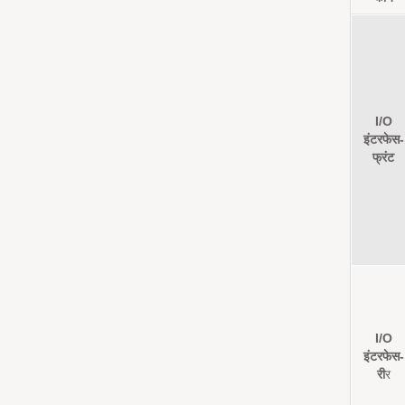
I/O
इंटरफेस-
फ्रंट
I/O
इंटरफेस-
री
र