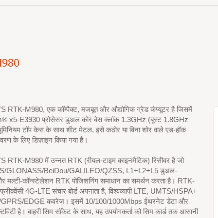
M980
TK-M980, एक कॉम्पैक्ट, मजबूत और औद्योगिक ग्रेड कंप्यूटर है जिसमें
m® x5-E3930 प्रोसेसर डुअल कोर बेस क्लॉक 1.3GHz (बूस्ट 1.8GHz
्यूमिनियम टॉप केस के साथ शीट मेटल, इसे कठोर या बिना शोर वाले एड-हॉक
तावरण के लिए डिज़ाइन किया गया है।
TK-M980 में उन्नत RTK (रीयल-टाइम काइनमैटिक) रिसीवर है जो
 GPS/GLONASS/BeiDou/GALILEO/QZSS, L1+L2+L5 डुअल-
ी और मल्टी-कॉन्स्टेलेशन RTK पोजिशनिंग समाधान का समर्थन करता है। RTK-
 फ्रीक्वेंसी 4G-LTE संचार बोर्ड अपनाता है, विश्वव्यापी LTE, UMTS/HSPA+
PRS/EDGE कवरेज। इसमें 10/100/1000Mbps ईथरनेट डेटा और
टिविटी है। बाहरी सिम सॉकेट के साथ, यह उपयोगकर्ता को सिम कार्ड तक आसानी