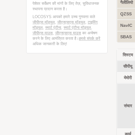
गैलीलियो
पेशेवर सर्वेक्षण की मांगों के लिए तेज़, सुविधाजनक
स्थापना प्रदान करता है।
QZSS
LOCOSYS आपको हमारे उच्च गुणवत्ता वाले
जीपीएस मॉड्यूल
,
जीएनएसएस मॉड्यूल
,
टाइमिंग
NavIC
मॉड्यूल
,
स्मार्ट एंटीना
,
स्मार्ट एंटीना मॉड्यूल
,
जीपीएस माउस
,
जीएनएसएस माउस
का अन्वेषण
SBAS
करने के लिए आमंत्रित करता है।
हमसे संपर्क करें
अधिक जानकारी के लिए!
सिस्टम
सीपीयू
मेमोरी
संचार
कार्य