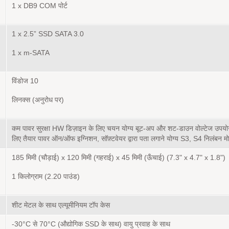
1 x DB9 COM पोर्ट
1 x 2.5” SSD SATA 3.0
1 x m-SATA
विंडोज 10
लिनक्स (अनुरोध पर)
कम पावर सुरक्षा HW डिज़ाइन के लिए चयन योग्य बूट-अप और शट-डाउन वोल्टेज उपयोग
लिए तैयार पावर ऑन/ऑफ इग्निशन, सॉफ़्टवेयर द्वारा पता लगाने योग्य S3, S4 निलंबन म
185 मिमी (चौड़ाई) x 120 मिमी (गहराई) x 45 मिमी (ऊँचाई) (7.3" x 4.7" x 1.8")
1 किलोग्राम (2.20 पाउंड)
शीट मेटल के साथ एल्यूमीनियम टॉप केस
-30°C से 70°C (औद्योगिक SSD के साथ) वायु प्रवाह के साथ