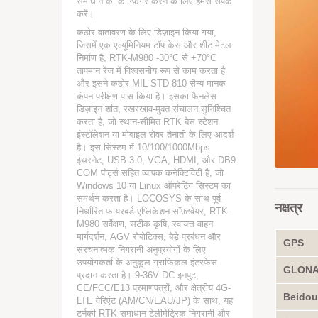
समाधान को कॉन्फ़िगर करने के लिए हमसे संपर्क
करें।
कठोर वातावरण के लिए डिज़ाइन किया गया,
जिसमें एक एल्यूमिनियम टॉप केस और शीट मेटल
निर्माण है, RTK-M980 -30°C से +70°C
तापमान रेंज में विश्वसनीय रूप से काम करता है
और इसने कठोर MIL-STD-810 सैन्य मानक
कंपन परीक्षण पास किया है। इसका फैनलेस
डिज़ाइन शांत, रखरखाव-मुक्त संचालन सुनिश्चित
करता है, जो स्थान-सीमित RTK बेस स्टेशन
इंस्टॉलेशन या मोबाइल रोवर तैनाती के लिए आदर्श
है। इस सिस्टम में 10/100/1000Mbps
ईथरनेट, USB 3.0, VGA, HDMI, और DB9
COM पोर्ट्स सहित व्यापक कनेक्टिविटी है, जो
Windows 10 या Linux ऑपरेटिंग सिस्टम का
समर्थन करता है। LOCOSYS के साथ पूर्व-
नक्षत्र
निर्धारित फायरबर्ड एप्लिकेशन सॉफ़्टवेयर, RTK-
M980 सर्वेक्षण, सटीक कृषि, स्वायत्त वाहन
मार्गदर्शन, AGV रोबोटिक्स, बेड़े प्रबंधन और
GPS
संरचनात्मक निगरानी अनुप्रयोगों के लिए
उपयोगकर्ता के अनुकूल ग्राफिकल इंटरफेस
GLON
प्रदान करता है। 9-36V DC इनपुट,
CE/FCC/E13 प्रमाणपत्रों, और क्षेत्रीय 4G-
Beidou
LTE वेरिएंट (AM/CN/EAU/JP) के साथ, यह
टर्नकी RTK समाधान टेलीमेट्रिक निगरानी और