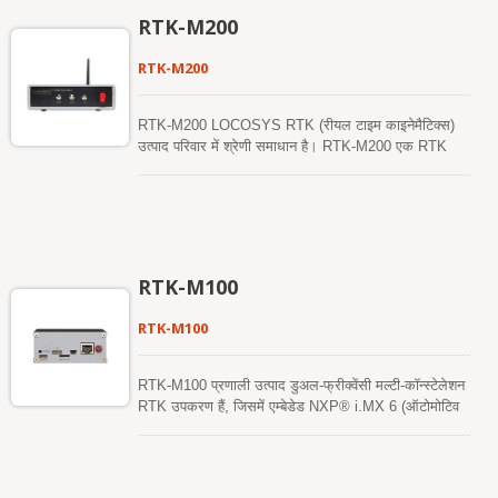
GB-104B 1408 सुपर चैनलों का समर्थन करता है और इसमें
RTK-M200
एक अनुकूली एंटी-जैमिंग तकनीक निर्मित है। RTK (RMS) के
लिए स्थिति सटीकता है: क्षैतिज: 0.8 सेमी + 1ppm और
RTK-M200
ऊर्ध्वाधर: 1.5 सेमी + 1ppm। GB-104B उत्पाद ने कठोर
MIL-STD 810H कंपन परीक्षण पास किया है।
RTK-M200 LOCOSYS RTK (रीयल टाइम काइनेमैटिक्स)
उत्पाद परिवार में श्रेणी समाधान है। RTK-M200 एक RTK
सेटअप में संदर्भ स्टेशन के रूप में कार्य करता है। यह प्रणाली
सेंटीमीटर स्तर के RTM डुअल बैंड (L1+L5) GNSS मॉड्यूल
और 4G LTE मॉड्यूल को जोड़ती है। एक मोबाइल RTK सुधार
संकेत सेलुलर नेटवर्क के माध्यम से प्रसारित किया जाता है। यह
पहाड़ी इलाकों या बिखरे हुए खेतों में भी दोहराने योग्य सटीकता
प्रदान करता है।
RTK-M100
RTK-M100
RTK-M100 प्रणाली उत्पाद डुअल-फ्रीक्वेंसी मल्टी-कॉन्स्टेलेशन
RTK उपकरण हैं, जिसमें एम्बेडेड NXP® i.MX 6 (ऑटोमोटिव
ग्रेड) उच्च-स्तरीय प्रोसेसर है और यह सेंटीमीटर-सटीक GNSS
माप प्रदान करता है। इनमें से सभी बेस स्टेशन या रोवर में काम
कर सकते हैं। इसमें दो संचार इंटरफेस हैं, जिसमें ईथरनेट,
4G/LTE शामिल हैं। इन अंतर्निहित संचार कार्यों के माध्यम से