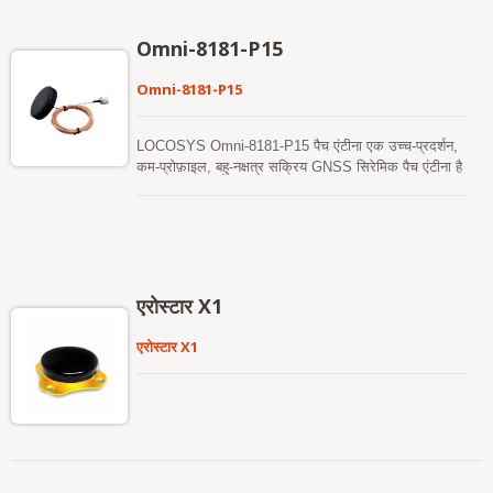
स्थानीय या क्लाउड डेटा सेंटर के साथ बाहरी होस्ट के साथ संचार
किया जा सकता है।
Omni-8181-P15
Omni-8181-P15
LOCOSYS Omni-8181-P15 पैच एंटीना एक उच्च-प्रदर्शन,
कम-प्रोफ़ाइल, बहु-नक्षत्र सक्रिय GNSS सिरेमिक पैच एंटीना है
जो GPS, BDS, GLONASS, गैलीलियो, और QZSS
उपग्रह प्रणालियों का समर्थन करता है, L1 + L5 आवृत्ति बैंड को
कवर करता है। एंटीना एक उच्च गुणवत्ता वाले सिरेमिक पैच
रेडिएटिंग तत्व को एक कम शोर सक्रिय संवर्धन सर्किट के साथ
एकीकृत करता है, जो रिसेप्शन संवेदनशीलता और समग्र स्थिति
प्रदर्शन को प्रभावी ढंग से बढ़ाता है। इसका निम्न-प्रोफ़ाइल फ्लैट
एरोस्टार X1
ढांचा सौंदर्यशास्त्र, यांत्रिक मजबूती और स्थापना की लचीलापन
का एक आदर्श संतुलन प्रदान करता है, जिससे यह बाहरी स्थायी
एरोस्टार X1
स्थापना, औद्योगिक उपकरण आवरण, साथ ही संचार और समय
प्रणाली के लिए उपयुक्त बनाता है। एंटीना एक मानक N-प्रकार
(N-J / N प्लग) RF कनेक्टर और RG316/U जलरोधक
कोएक्सियल केबल से सुसज्जित है, जो GNSS रिसीवर्स, संचार
उपकरणों और समय समन्वय मॉड्यूल की एक विस्तृत श्रृंखला के
साथ निर्बाध संगतता सक्षम करता है। RF और यांत्रिक डिज़ाइन
के दृष्टिकोण से, LOCOSYS Omni-8181-P15 पैच एंटीना में