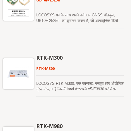
UB10F-2525e
LOCOSYS गर्व के साथ अपने नवीनतम GNSS मॉड्यूल,
UB10F-2525e, का शुभारंभ करता है, जो अत्याधुनिक 10वीं
पीढ़ी के GNSS चिपसेट द्वारा संचालित है। यह नया उत्पाद
श्रृंखला मल्टी-कॉन्स्टेलेशन रिसेप्शन को GPS, GLONASS,
गैलीलियो और BeiDou के समर्थन के साथ एकीकृत करता है, जो
अनुकूलित पावर प्रबंधन के साथ उन्नत उच्च-सटीकता स्थिति
प्रदान करता है। जटिल वातावरण जैसे शहरी घाटियों या अत्यधिक
अवरुद्ध क्षेत्रों में भी, UB10F-2525e स्थिर और विश्वसनीय
RTK-M300
उपलब्धता सुनिश्चित करता है। LOCOSYS के उच्च-सटीक
स्थिति निर्धारण और प्रणाली एकीकरण में व्यापक अनुभव के
RTK-M300
समर्थन से, कंपनी ने सफलतापूर्वक कई विदेशी ग्राहकों को无人
और स्वायत्त स्थिति निर्धारण परियोजनाओं को प्राप्त करने में मदद
की है, जिससे LOCOSYS बनता है। विश्वासपात्र पसंदीदा
LOCOSYS RTK-M300, एक कॉम्पैक्ट, मजबूत और औद्योगिक
साथी। सटीकता की तेजी से बढ़ती मांग को पूरा करने के लिए
ग्रेड कंप्यूटर है जिसमें Intel Atom® x5-E3930 प्रोसेसर
डिज़ाइन किया गया, यह UAVs, AGVs/UGVs, रोबोटिक्स,无
डुअल कोर 1.3GHz (1.8GHz तक बूस्ट) है, एल्यूमीनियम टॉप
人 जहाजों, ई-बाइक्स और ऑटोमोटिव अनुप्रयोगों के लिए मजबूत
केस के साथ शीट मेटल, इसे कठोर या बिना शोर वाले एड-हॉक
समाधान प्रदान करता है। LOCOSYS के डिज़ाइन और
नेटवर्क वातावरण के लिए डिज़ाइन किया गया है। LOCOSYS
सिस्टम इंटीग्रेशन में विशेषज्ञता के साथ, UB10F-2525e मीटर-
RTK-M300 में उन्नत RTK (रीयल-टाइम काइनमैटिक) रिसीवर
स्तरीय सटीकता प्रदान करता है जबकि गतिशील वातावरण में
है जो वैश्विक GPS/Glonass/Beidou/Galileo/QZSS
उत्कृष्ट लचीलापन बनाए रखता है। चिपसेट 25×25 मिमी पैच
उपग्रहों, L1+L5 डुअल-फ्रीक्वेंसी और मल्टी-कॉन्स्टेलेशन RTK
RTK-M980
एंटीना और कमजोर सिग्नल की स्थितियों के तहत बेहतर RF
पोजिशनिंग समाधान का समर्थन करता है। RTK-M300 पूर्ण