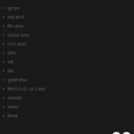
मुख पृष्ठ
हमारे बारे में
चिप उत्पाद
GNSS उत्पाद
RTK उत्पाद
एंटीना
रूबी
हॉक
यूएसबी डोंगल
मिनी PCI-E / M.2 कार्ड
डाउनलोड
समाचार
वितरक