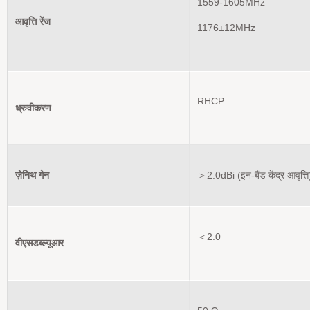
1559-1605MHz
आवृत्ति रेंज
1176±12MHz
RHCP
ध्रुवीकरण
ज़ेनिथ गेन
＞2.0dBi (इन-बैंड केंद्र आवृत्ति
＜2.0
वीएसडब्ल्यूआर