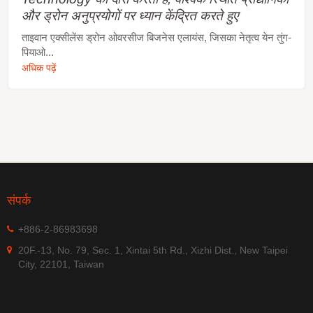
और ड्रोन अनुप्रयोगों पर ध्यान केंद्रित करते हुए
ताइवान एक्सीलेंस ड्रोन ओवरसीज बिजनेस एलायंस, जिसका नेतृत्व येन तुंग-
पियाओ...
अधिक पढ़ें
संपर्क
+886-2-86983698
20F.-13, No. 79, Sec. 1, Xintai 5th Rd., Xizhi Dist., New Taipei
City, 22101, Taiwan