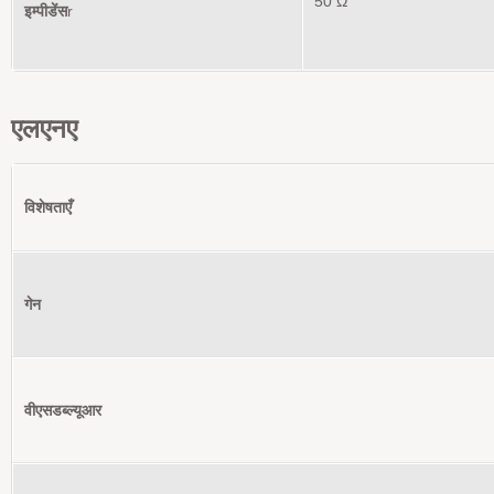
50 Ω
इम्पीडेंस
r
एलएनए
विशेषताएँ
गेन
वीएसडब्ल्यूआर