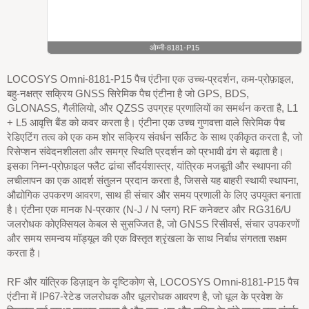
ओम्नी-8181-P15
LOCOSYS Omni-8181-P15 पैच एंटीना एक उच्च-प्रदर्शन, कम-प्रोफ़ाइल,
बहु-नक्षत्र सक्रिय GNSS सिरेमिक पैच एंटीना है जो GPS, BDS,
GLONASS, गैलीलियो, और QZSS उपग्रह प्रणालियों का समर्थन करता है, L1
+ L5 आवृत्ति बैंड को कवर करता है। एंटीना एक उच्च गुणवत्ता वाले सिरेमिक पैच
रेडिएटिंग तत्व को एक कम शोर सक्रिय संवर्धन सर्किट के साथ एकीकृत करता है, जो
रिसेप्शन संवेदनशीलता और समग्र स्थिति प्रदर्शन को प्रभावी ढंग से बढ़ाता है।
इसका निम्न-प्रोफ़ाइल फ्लैट ढांचा सौंदर्यशास्त्र, यांत्रिक मजबूती और स्थापना की
लचीलापन का एक आदर्श संतुलन प्रदान करता है, जिससे यह बाहरी स्थायी स्थापना,
औद्योगिक उपकरण आवरण, साथ ही संचार और समय प्रणाली के लिए उपयुक्त बनाता
है। एंटीना एक मानक N-प्रकार (N-J / N प्लग) RF कनेक्टर और RG316/U
जलरोधक कोएक्सियल केबल से सुसज्जित है, जो GNSS रिसीवर्स, संचार उपकरणों
और समय समन्वय मॉड्यूल की एक विस्तृत श्रृंखला के साथ निर्बाध संगतता सक्षम
करता है।
RF और यांत्रिक डिज़ाइन के दृष्टिकोण से, LOCOSYS Omni-8181-P15 पैच
एंटीना में IP67-रेटेड जलरोधक और धूलरोधक आवरण है, जो धूल के प्रवेश के