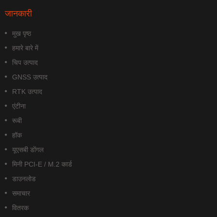
जानकारी
मुख पृष्ठ
हमारे बारे में
चिप उत्पाद
GNSS उत्पाद
RTK उत्पाद
एंटीना
रूबी
हॉक
यूएसबी डोंगल
मिनी PCI-E / M.2 कार्ड
डाउनलोड
समाचार
वितरक