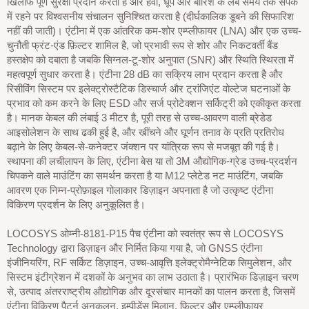
खिलाफ पूर्ण सुरक्षा प्रदान करता है और हवा, धूप और बारिश के लंबे समय तक संपर्क
में रहने पर विश्वसनीय संचालन सुनिश्चित करता है (दीर्घकालिक डूबने की सिफारिश
नहीं की जाती)। एंटीना में एक आंतरिक कम-शोर एम्प्लीफायर (LNA) और एक उच्च-
चुनौती फ्रंट-एंड फ़िल्टर शामिल है, जो प्रभावी रूप से शोर और निकटवर्ती बैंड
हस्तक्षेप को दबाता है जबकि सिग्नल-टू-शोर अनुपात (SNR) और स्थिति स्थिरता में
महत्वपूर्ण सुधार करता है। एंटीना 28 dB का सक्रिय लाभ प्रदान करता है और
रिसीविंग सिस्टम पर इलेक्ट्रोस्टैटिक डिस्चार्ज और ट्रांजिएंट वोल्टेज घटनाओं के
प्रभाव को कम करने के लिए ESD और सर्ज प्रोटेक्शन सर्किट्री को एकीकृत करता
है। मानक केबल की लंबाई 3 मीटर है, पूरी तरह से उच्च-आवरण वाली ब्रेडेड
आइसोलेशन के साथ ढकी हुई है, और खींचने और घूर्णन तनाव के प्रति प्रतिरोध
बढ़ाने के लिए केबल-से-कनेक्टर जंक्शन पर यांत्रिक रूप से मजबूत की गई है।
स्थापना की लचीलापन के लिए, एंटीना बेस या तो 3M औद्योगिक-ग्रेड उच्च-प्रदर्शन
चिपकने वाले माउंटिंग का समर्थन करता है या M12 प्लेटेड नट माउंटिंग, जबकि
आवरण एक निम्न-प्रोफ़ाइल गोलाकार डिज़ाइन अपनाता है जो उत्कृष्ट एंटीना
विकिरण प्रदर्शन के लिए अनुकूलित है।
LOCOSYS ओम्नी-8181-P15 पैच एंटीना को स्वतंत्र रूप से LOCOSYS
Technology द्वारा डिज़ाइन और निर्मित किया गया है, जो GNSS एंटीना
इंजीनियरिंग, RF सर्किट डिज़ाइन, उच्च-आवृत्ति इलेक्ट्रोमैग्नेटिक सिमुलेशन, और
सिस्टम इंटीग्रेशन में दशकों के अनुभव का लाभ उठाता है। प्रारंभिक डिज़ाइन चरण
से, उत्पाद अंतरराष्ट्रीय औद्योगिक और दूरसंचार मानकों का पालन करता है, जिसमें
एंटीना विकिरण पैटर्न अनुकूलन, इम्पीडेंस मिलान, फ़िल्टर और एम्प्लीफायर