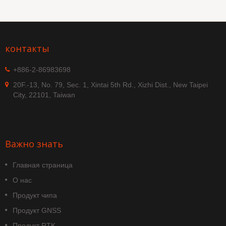
контакты
+886-2-86983698
20F.-13, No. 79, Sec. 1, Xintai 5th Rd., Xizhi Dist., New Taipei
City, 22101, Taiwan
Важно знать
Главная страница
О нас
Продукт чипа
Продукт GNSS
Продукт RTK