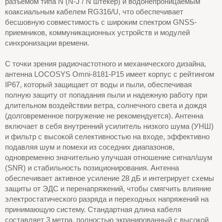
разъемом типа N (N-J / N штекер) и водонепроницаемым
коаксиальным кабелем RG316/U, что обеспечивает
бесшовную совместимость с широким спектром GNSS-
приемников, коммуникационных устройств и модулей
синхронизации времени.
С точки зрения радиочастотного и механического дизайна,
антенна LOCOSYS Omni-8181-P15 имеет корпус с рейтингом
IP67, который защищает от воды и пыли, обеспечивая
полную защиту от попадания пыли и надежную работу при
длительном воздействии ветра, солнечного света и дождя
(долговременное погружение не рекомендуется). Антенна
включает в себя внутренний усилитель низкого шума (УНШ)
и фильтр с высокой селективностью на входе, эффективно
подавляя шум и помехи из соседних диапазонов,
одновременно значительно улучшая отношение сигнал/шум
(SNR) и стабильность позиционирования. Антенна
обеспечивает активное усиление 28 дБ и интегрирует схемы
защиты от ЭДС и перенапряжений, чтобы смягчить влияние
электростатического разряда и переходных напряжений на
принимающую систему. Стандартная длина кабеля
составляет 3 метра, полностью экранированный с высокой