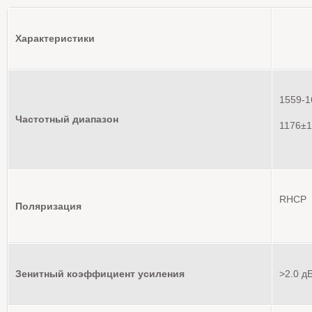
Характеристики
1559-1
Частотный диапазон
1176±
RHCP
Поляризация
Зенитный коэффициент усиления
>2.0 д