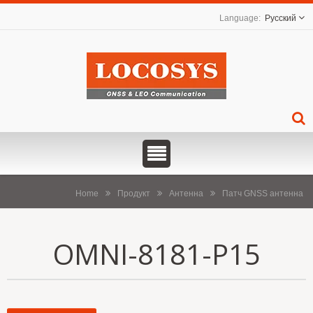
Русский
Home
Продукт
Антенна
Патч GNSS антенна
OMNI-8181-P15