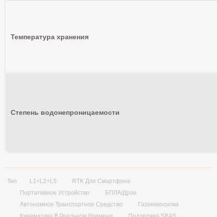
Температура хранения
Степень водонепроницаемости
Тип
L1+L2+L5
RTK Для Смартфона
Портативное Устройство
БПЛА/Дрон
Автономное Транспортное Средство
Газонокосилка
Кинематика В Реальном Времени
Поддержка SBAS