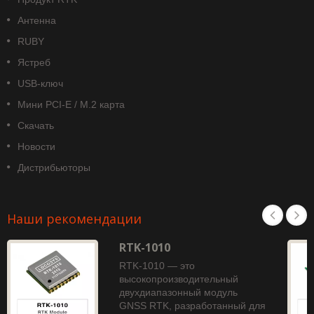
Антенна
RUBY
Ястреб
USB-ключ
Мини PCI-E / M.2 карта
Скачать
Новости
Дистрибьюторы
Наши рекомендации
RTK-1010
RTK-1010 — это
высокопроизводительный
двухдиапазонный модуль
GNSS RTK, разработанный для