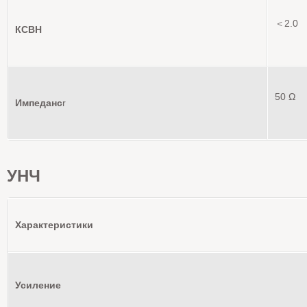
＜2.0
КСВН
50 Ω
Импеданс
r
УНЧ
Характеристики
Усиление