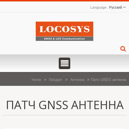
Русский
Патч GNSS антенна
Home
Продукт
Антенна
ПАТЧ GNSS АНТЕННА