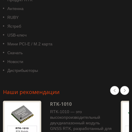
Антенна
RUBY
Ястреб
USB-ключ
Мини PCI-E / M.2 карта
Скачать
Новости
Дистрибьюторы
Наши рекомендации
RTK-1010
RTK-1010 — это
высокопроизводительный
двухдиапазонный модуль
GNSS RTK, разработанный для