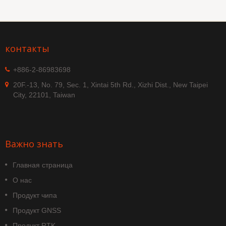
контакты
+886-2-86983698
20F.-13, No. 79, Sec. 1, Xintai 5th Rd., Xizhi Dist., New Taipei
City, 22101, Taiwan
Важно знать
Главная страница
О нас
Продукт чипа
Продукт GNSS
Продукт RTK