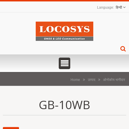
हिन्दी
Home
उत्पाद
ओनोकोय भागीदार
GB-10WB