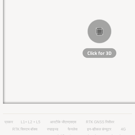
प्रकार
L1+ L2 + L5
आरटीके जीएनएसएस
RTK GNSS रिसीवर
RTK सिस्टम बॉक्स
रग्डाइज्ड
फैनलेस
इन-व्हीकल कंप्यूटर
4G