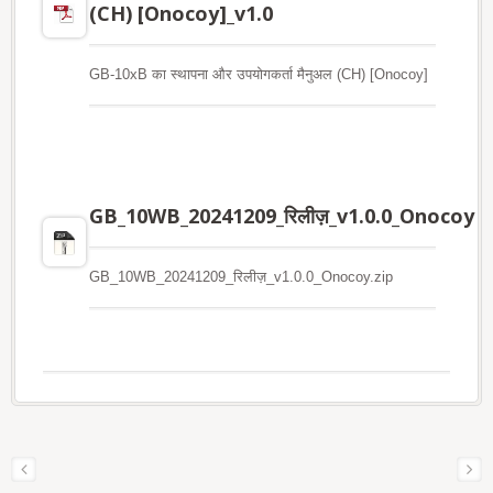
(CH) [Onocoy]_v1.0
GB-10xB का स्थापना और उपयोगकर्ता मैनुअल (CH) [Onocoy]
GB_10WB_20241209_रिलीज़_v1.0.0_Onocoy
GB_10WB_20241209_रिलीज़_v1.0.0_Onocoy.zip