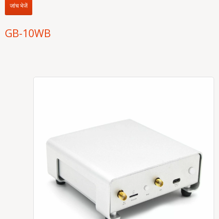
जांच भेजें
GB-10WB