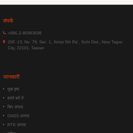
संपर्क
+886-2-86983698
20F.-13, No. 79, Sec. 1, Xintai 5th Rd., Xizhi Dist., New Taipei
City, 22101, Taiwan
जानकारी
मुख पृष्ठ
हमारे बारे में
चिप उत्पाद
GNSS उत्पाद
RTK उत्पाद