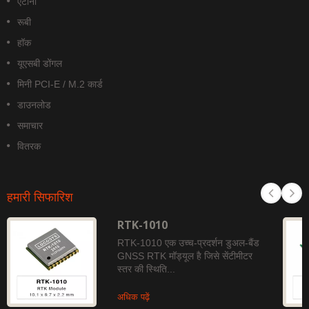
एंटीना
रूबी
हॉक
यूएसबी डोंगल
मिनी PCI-E / M.2 कार्ड
डाउनलोड
समाचार
वितरक
हमारी सिफारिश
RTK-1010
RTK-1010 एक उच्च-प्रदर्शन डुअल-बैंड
GNSS RTK मॉड्यूल है जिसे सेंटीमीटर
स्तर की स्थिति...
अधिक पढ़ें