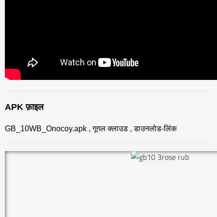
APK फ़ाइल
GB_10WB_Onocoy.apk , गूगल क्लाउड , डाउनलोड-लिंक