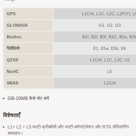
GPS
L1C/A, L1C, L2C, L2P(Y), L
GLONASS
G1, G2, G3
Beidou
B1I, B2I, B3I, B1C, B2a, B2
गैलीलियो
E1, E5a, E5b, E6
QZSS
L1C/A, L1C, L2C, L5
NavIC
L5
SBAS
L1C/A
GB-10WB कैसे सेट करें
विशेषताएँ
L1+ L2 + L5 मल्टी-फ्रीक्वेंसी और मल्टी-कॉन्स्टेलेशन और RTK पोजिशनिंग
समाधान।