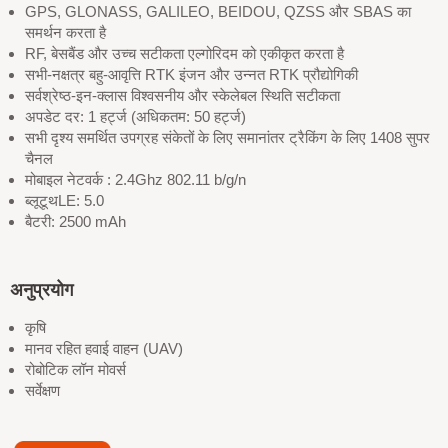
GPS, GLONASS, GALILEO, BEIDOU, QZSS और SBAS का
समर्थन करता है
RF, बेसबैंड और उच्च सटीकता एल्गोरिदम को एकीकृत करता है
सभी-नक्षत्र बहु-आवृत्ति RTK इंजन और उन्नत RTK प्रौद्योगिकी
सर्वश्रेष्ठ-इन-क्लास विश्वसनीय और स्केलेबल स्थिति सटीकता
अपडेट दर: 1 हर्ट्ज (अधिकतम: 50 हर्ट्ज)
सभी दृश्य समर्थित उपग्रह संकेतों के लिए समानांतर ट्रैकिंग के लिए 1408 सुपर
चैनल
मोबाइल नेटवर्क : 2.4Ghz 802.11 b/g/n
ब्लूटूथLE: 5.0
बैटरी: 2500 mAh
अनुप्रयोग
कृषि
मानव रहित हवाई वाहन (UAV)
रोबोटिक लॉन मोवर्स
सर्वेक्षण