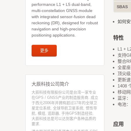
performance L1 + L5 dual-band,
SBAS
multi-constellation GNSS module
with integrated sensor-fusion dead
如何安
reckoning (DR), designed for robust
navigation and high-precision
positioning applications.
特性
L1 +
更多
支持GP
整合R
全星座
顶尖级
更新速
大辰科技公司简介
140
移动网络：
大辰科技有限股份公司是台湾一家专业
在GPS / GNSS产业的制造服务商. 成立
蓝牙：Bl
于西元2006年并拥有超过17年的全球卫
电池：2
星定位系统, 全球导航卫星系统, 惯性导
航, 模组, 追踪器, 手持GPS制造经验,
大辰科技总是可以达到客户各种品质的
应用
要求.