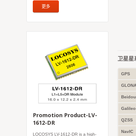
更多
卫星星
GPS
GLON
Beido
Galileo
Promotion Product-LV-
QZSS
1612-DR
NavIC
LOCOSYS LV-1612-DR is a high-