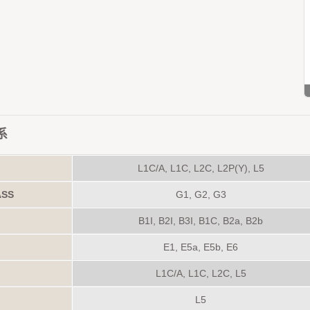
系
L1C/A, L1C, L2C, L2P(Y), L5
ASS
G1, G2, G3
u
B1I, B2I, B3I, B1C, B2a, B2b
E1, E5a, E5b, E6
L1C/A, L1C, L2C, L5
L5