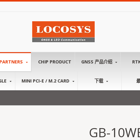
PARTNERS
CHIP PRODUCT
GNSS 产品介绍
RT
GLE
MINI PCI-E / M.2 CARD
下载
GB-10W