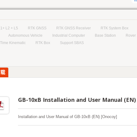
1+ L2 + L5
RTK GNSS
RTK GNSS Receiver
RTK System Box
Autonomous Vehicle
Industrial Computer
Base Station
Rover 
Time Kinematic
RTK Box
Support SBAS
下载
GB-10xB Installation and User Manual (EN)
Installation and User Manual of GB-10xB (EN) [Onocoy]