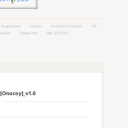
Ruggedized
Fanless
In-Vehicle Computer
4G
Station
System Box
MIL-STD-810
 [Onocoy]_v1.0