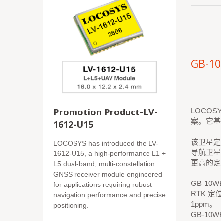
GB-1
Promotion Product-LV-
LOCO
案。它基
1612-U15
该卫星定
LOCOSYS has introduced the LV-
导航卫星
1612-U15, a high-performance L1 +
更高的定
L5 dual-band, multi-constellation
GNSS receiver module engineered
GB-1
for applications requiring robust
RTK 定
navigation performance and precise
1ppm。
positioning.
GB-10