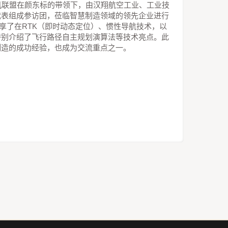
机联盟在颜东标的带领下，由汉翔航空工业、工业技
代表组成参访团，莅临智慧制造领域的领先企业进行
技分享了在RTK（即时动态定位）、惯性导航技术，以
特别介绍了飞行路径自主规划演算法等技术亮点。此
制造的成功经验，也成为交流重点之一。