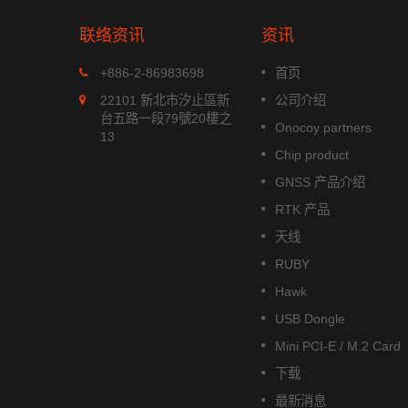
联络资讯
资讯
MGS-1513-52Q
+886-2-86983698
首页
xx 系列是
MGS-1513-52Q 是一款完整的
22101 新北市汐止區新
公司介绍
模组，能
立多频GNSS 智能天线模组，包
台五路一段79號20樓之
Onocoy partners
航系统。它
含嵌入式贴片天线和基于Airoha
13
成高效的电
AG3352Q 平台的GNSS 接收电
Chip product
功耗和高敏
路。
GNSS 产品介绍
阅读更多
RTK 产品
天线
RUBY
Hawk
USB Dongle
Mini PCI-E / M.2 Card
下载
最新消息