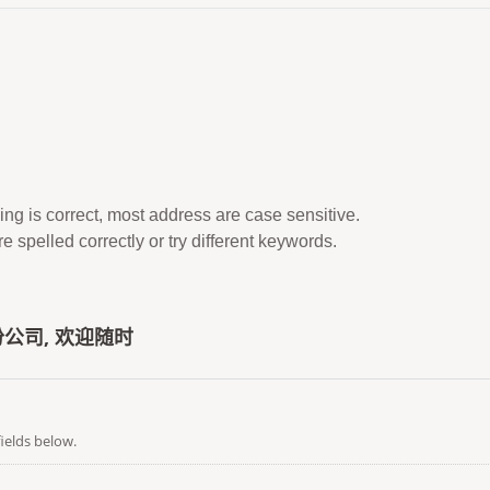
ing is correct, most address are case sensitive.
 spelled correctly or try different keywords.
公司, 欢迎随时