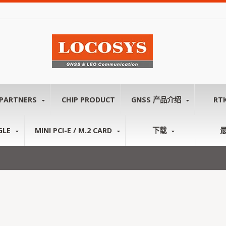
PARTNERS
CHIP PRODUCT
GNSS 产品介绍
RT
GLE
MINI PCI-E / M.2 CARD
下载