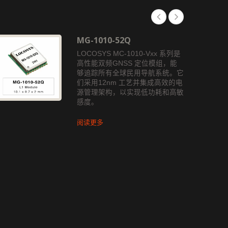
MG-1010-52Q
LOCOSYS MC-1010-Vxx 系列是
高性能双频GNSS 定位模组，能
够追踪所有全球民用导航系统。它
们采用12nm 工艺并集成高效的电
源管理架构，以实现低功耗和高敏
感度。
阅读更多