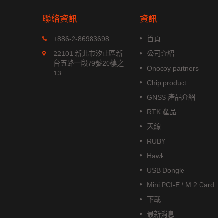
聯絡資訊
資訊
MGS-1513-52Q
+886-2-86983698
首頁
xx 系列是
MGS-1513-52Q 是一款完整的
22101 新北市汐止區新
公司介紹
位模組，能
立多頻 GNSS 智能天線模組，包
台五路一段79號20樓之
Onocoy partners
航系統。它
含嵌入式貼片天線和基於 Airoha
13
成高效的
AG3352Q 平台的 GNSS 接收電
Chip product
低功耗和高
路。
GNSS 產品介紹
閱讀更多
RTK 產品
天線
RUBY
Hawk
USB Dongle
Mini PCI-E / M.2 Card
下載
最新消息