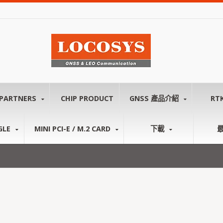
PARTNERS
CHIP PRODUCT
GNSS 產品介紹
RT
GLE
MINI PCI-E / M.2 CARD
下載