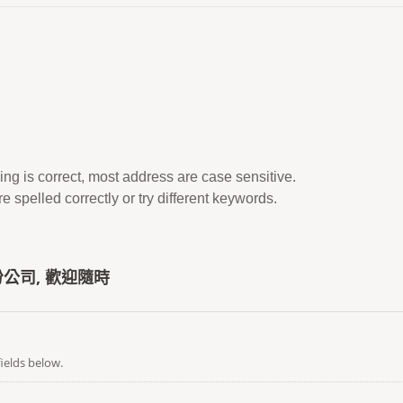
ing is correct, most address are case sensitive.
 spelled correctly or try different keywords.
公司, 歡迎隨時