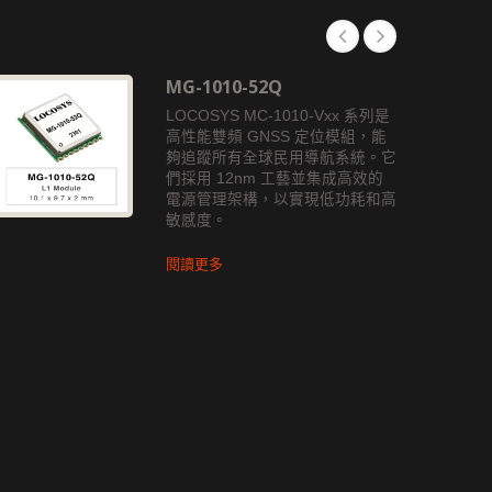
MG-1010-52Q
LOCOSYS MC-1010-Vxx 系列是
高性能雙頻 GNSS 定位模組，能
夠追蹤所有全球民用導航系統。它
們採用 12nm 工藝並集成高效的
電源管理架構，以實現低功耗和高
敏感度。
閱讀更多