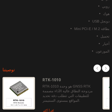
وبي
وك
نجل USB
قة Mini PCI-E / M.2
حميل
خبار
لموزعون
توصيتنا
RTK-1010
RTK-1010 هو وحدة GNSS RTK
مزدوجة النطاق عالية الأداء مصممة
للتطبيقات التي تتطلب دقة تحديد
المواقع بمستوى السنتيمتر.
اقرأ أكثر