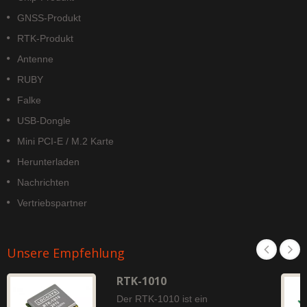
GNSS-Produkt
RTK-Produkt
Antenne
RUBY
Falke
USB-Dongle
Mini PCI-E / M.2 Karte
Herunterladen
Nachrichten
Vertriebspartner
Unsere Empfehlung
RTK-1010
Der RTK-1010 ist ein