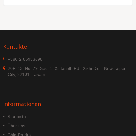
Kontakte
+886-2-86983698
20F.-13, No. 79, Sec. 1, Xintai 5th Rd., Xizhi Dist., New Taipei
City, 22101, Taiwan
Informationen
Startseite
Über uns
Chip-Produkt