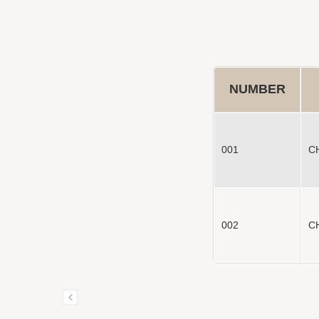
NUMBER
001
CH
002
CH