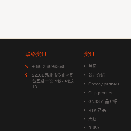
联络资讯
资讯
MGS-1513-52Q
+886-2-86983698
首页
xx 系列是
MGS-1513-52Q 是一款完整的
22101 新北市汐止區新
公司介绍
模组，能
立多频GNSS 智能天线模组，包
台五路一段79號20樓之
Onocoy partners
航系统。它
含嵌入式贴片天线和基于Airoha
13
成高效的电
AG3352Q 平台的GNSS 接收电
Chip product
功耗和高敏
路。
GNSS 产品介绍
阅读更多
RTK 产品
天线
RUBY