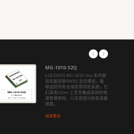
MG-1010-52Q
LOCOSYS MC-1010-Vxx 系列是
高性能双频GNSS 定位模组，能
够追踪所有全球民用导航系统。它
们采用12nm 工艺并集成高效的电
源管理架构，以实现低功耗和高敏
感度。
阅读更多