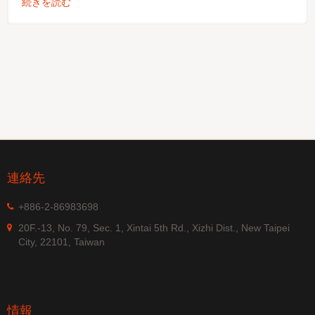
続きを読む
連絡先
+886-2-86983698
20F.-13, No. 79, Sec. 1, Xintai 5th Rd., Xizhi Dist., New Taipei
City, 22101, Taiwan
情報