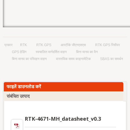
प्रकार
RTK
RTK GPS
आरटीके जीएनएसएस
RTK GPS रिसीवर
GPS हेडिंग
स्वचालित मार्गदर्शित वाहन
बिना मानव का वैन
बिना मानव का परिवहन वाहन
वास्तविक समय काइनामेटिक
SBAS का समर्थन
फाइलें डाउनलोड करें
संबंधित उत्पाद
RTK-4671-MH_datasheet_v0.3