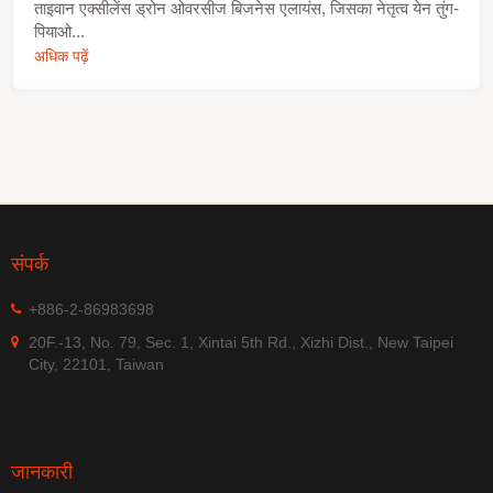
ताइवान एक्सीलेंस ड्रोन ओवरसीज बिजनेस एलायंस, जिसका नेतृत्व येन तुंग-
पियाओ...
अधिक पढ़ें
संपर्क
+886-2-86983698
20F.-13, No. 79, Sec. 1, Xintai 5th Rd., Xizhi Dist., New Taipei
City, 22101, Taiwan
जानकारी