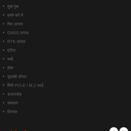
मुख पृष्ठ
हमारे बारे में
चिप उत्पाद
GNSS उत्पाद
RTK उत्पाद
एंटीना
रूबी
हॉक
यूएसबी डोंगल
मिनी PCI-E / M.2 कार्ड
डाउनलोड
समाचार
वितरक