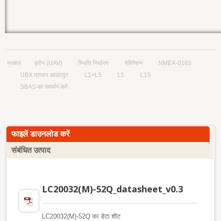
प्रकार
ड्रोन (UAV)
स्थिति निर्धारण
नेविगेशन
NMEA-0183
UBX प्रारूप आउटपुट
L1+L5
L5
L1S
SBAS का समर्थन करें
फाइलें डाउनलोड करें
संबंधित उत्पाद
LC20032(M)-52Q_datasheet_v0.3
LC20032(M)-52Q का डेटा शीट