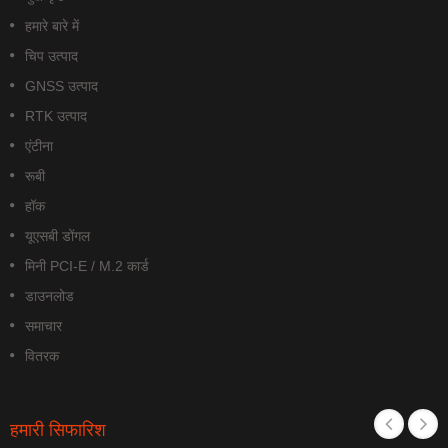
हमारे बारे में
चिप उत्पाद
GNSS उत्पाद
RTK उत्पाद
एंटीना
रूबी
हॉक
यूएसबी डोंगल
मिनी PCI-E / M.2 कार्ड
डाउनलोड
समाचार
वितरक
हमारी सिफारिश