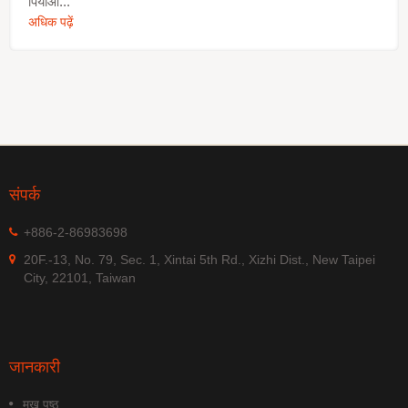
पियाओ...
अधिक पढ़ें
संपर्क
+886-2-86983698
20F.-13, No. 79, Sec. 1, Xintai 5th Rd., Xizhi Dist., New Taipei
City, 22101, Taiwan
जानकारी
मुख पृष्ठ