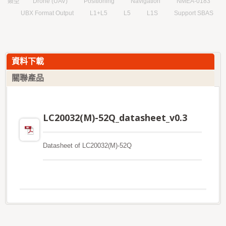
類型
Drone (UAV)
Positioning
Navigation
NMEA-0183
UBX Format Output
L1+L5
L5
L1S
Support SBAS
資料下載
關聯產品
LC20032(M)-52Q_datasheet_v0.3
Datasheet of LC20032(M)-52Q