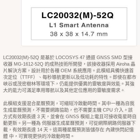
LC20032(M)-52Q 是基於 LOCOSYS 47 通道 GNSS SMD 型接
收器 MG-1612-52Q 的成熟技術所開發，該接收器採用 Airoha 晶
片解決方案，設計用於各種 OEM 系統應用。此模組具備快速首
次定位（TTFF）、每秒導航更新以及低功耗的特性。即使在都市
峽谷或茂密樹林等環境下，仍能提供優異的靈敏度與效能。其強
大的能力可滿足車用導航以及其他定位應用的靈敏度需求。
此模組支援混合星曆預測，可縮短冷啟動時間。其中一種為自我
生成星曆預測，不需要網路協助，也不需要主機 CPU 介入。該
方式有效期長達 3 天，並會在 GNSS 模組上電且可接收衛星時自
動更新。另一種為 伺服器生成星曆預測，可從網際網路伺服器下
載，有效期長達 14 天。這兩種星曆預測皆儲存在 內建快閃記憶
體 中，可實現更快的冷啟動時間。