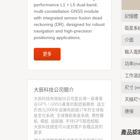
performance L1 + L5 dual-band,
multi-constellation GNSS module
記憶體
with integrated sensor-fusion dead
reckoning (DR), designed for robust
衛星系
navigation and high-precision
positioning applications.
介面
輸入電
更多
功率(m
工作溫度 
尺寸 (m
大辰科技公司簡介
大辰科技有限股份公司是台灣一家專業
天線尺寸
在GPS / GNSS產業的製造服務商. 成立
於西元2006年並擁有超過17年的全球衛
連接
星定位系統, 全球導航衛星系統, 慣性導
航, 模組, 追蹤器, 手持GPS製造經驗,
大辰科技總是可以達到客戶各種品質的
產品認
要求.