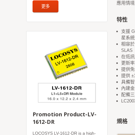
應用情境
更多
特性
支援 G
星系統
相容於 
SLAS
在低訊
更新率最
提供免
提供 
具備智
內建金
配備三
LC20
Promotion Product-LV-
規格
1612-DR
LOCOSYS LV-1612-DR is a high-