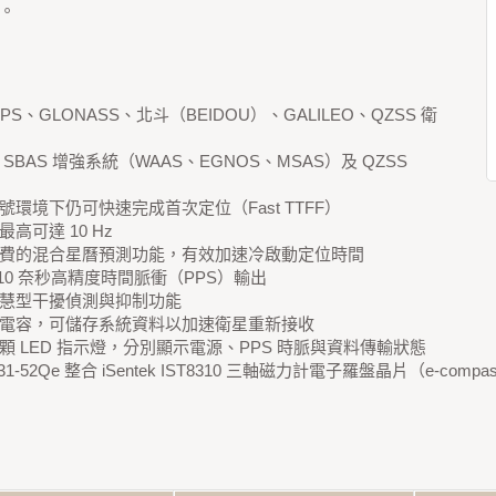
。
PS、GLONASS、北斗（BEIDOU）、GALILEO、QZSS 衛
SBAS 增強系統（WAAS、EGNOS、MSAS）及 QZSS
號環境下仍可快速完成首次定位（Fast TTFF）
高可達 10 Hz
費的混合星曆預測功能，有效加速冷啟動定位時間
±10 奈秒高精度時間脈衝（PPS）輸出
慧型干擾偵測與抑制功能
電容，可儲存系統資料以加速衛星重新接收
顆 LED 指示燈，分別顯示電源、PPS 時脈與資料傳輸狀態
031-52Qe 整合 iSentek IST8310 三軸磁力計電子羅盤晶片（e-compa