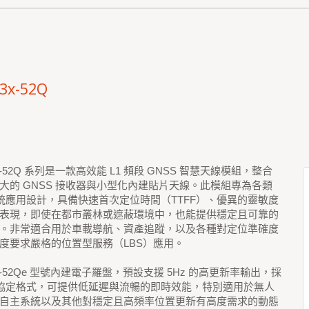
3x-52Q
3x-52Q 系列是一款高效能 L1 頻段 GNSS 智慧天線模組，整合
大的 GNSS 接收器與小型化內建貼片天線。此模組專為各類
系統應用設計，具備快速首次定位時間（TTFF）、優異的靈敏度
表現，即使在都市叢林或遮蔽環境中，也能提供穩定且可靠的
。非常適合用於車載導航、資產追蹤，以及各種對定位準確度
度要求嚴格的位置型服務（LBS）應用。
31-52Qe 型號內建電子羅盤，預設支援 5Hz 的高更新率輸出，採
X 協定格式，可提供低延遲與流暢的即時效能，特別適用於無人
自主系統以及其他對穩定且高頻率位置更新有高度需求的動態