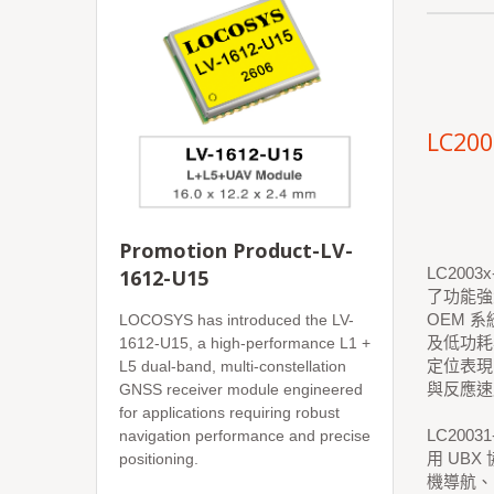
LC200
Promotion Product-LV-
LC200
1612-U15
了功能強
OEM 
LOCOSYS has introduced the LV-
及低功耗
1612-U15, a high-performance L1 +
定位表現
L5 dual-band, multi-constellation
與反應速
GNSS receiver module engineered
for applications requiring robust
LC200
navigation performance and precise
用 UB
positioning.
機導航、