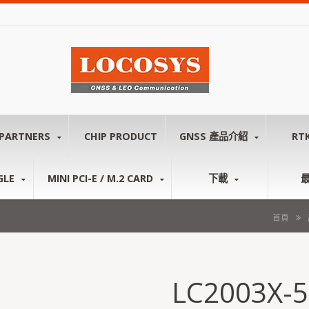
PARTNERS
CHIP PRODUCT
GNSS 產品介紹
RT
GLE
MINI PCI-E / M.2 CARD
下載
首頁
LC2003X-