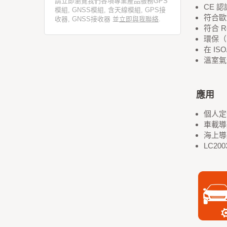
請立即瀏覽我們各項專業產品服務GPS
CE 認
模組, GNSS模組, 含天線模組, GPS接
符合歐盟
收器, GNSS接收器 並
立即與我聯絡
.
符合 Ro
環保（
在 IS
溫室氣體
應用
個人定
車載導
海上導
LC20