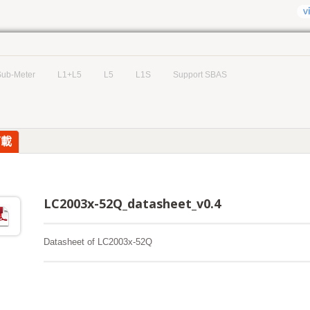
Sub-Meter
L1+L5
L5
L1S
Support SBAS
下載
LC2003x-52Q_datasheet_v0.4
Datasheet of LC2003x-52Q