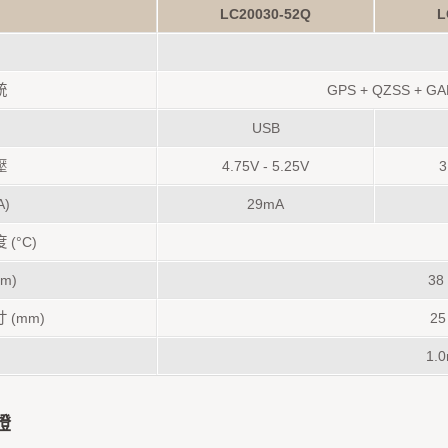
LC20030-52Q
L
統
GPS + QZSS + GA
USB
壓
4.75V - 5.25V
3
A)
29mA
(°C)
m)
38
 (mm)
25
1
證