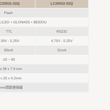
C20031-52Q
LC20032-52Q
Flash
LILEO + GLONASS
+
BEIDOU
TTL
RS232
.30V - 5.25V
4.75V - 5.25V
30mA
31mA
-10 ~ 60
 x 38 x 7.9 mm
 x 25 x 4.2mm
.0mm間距連接器