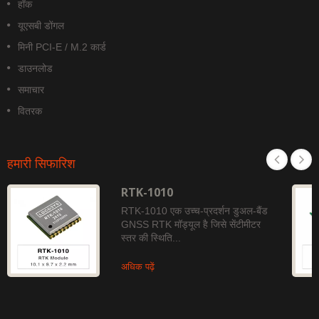
हॉक
यूएसबी डोंगल
मिनी PCI-E / M.2 कार्ड
डाउनलोड
समाचार
वितरक
हमारी सिफारिश
RTK-1010
RTK-1010 एक उच्च-प्रदर्शन डुअल-बैंड
GNSS RTK मॉड्यूल है जिसे सेंटीमीटर
स्तर की स्थिति...
अधिक पढ़ें