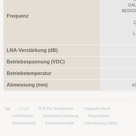
GAL
BEIDOU
Frequenz
Q
L
LNA-Verstärkung (dB)
Betriebsspannung (VDC)
Betriebstemperatur
Abmessung (mm)
43
Typ
L1+L5
RTK Für Smartphone
Tragbares Gerät
UAV/Drohne
Autonomes Fahrzeug
Rasenmäher
Mikromobilität
Echtzeitkinematik
Unterstützung SBAS