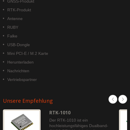
GNSS-Produkt
RTK-Produkt
Antenne
RUBY
Falke
USB-Dongle
Mini PCI-E / M.2 Karte
Herunterladen
Nachrichten
Vertriebspartner
Unsere Empfehlung
RTK-1010
Der RTK-1010 ist ein
hochleistungsfähiges Dualband-