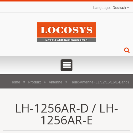
Deutsch
Home
Produkt
Antenne
Helix-Antenne (L1/L2/L5/L6/L-Band)
LH-1256AR-D / LH-
1256AR-E