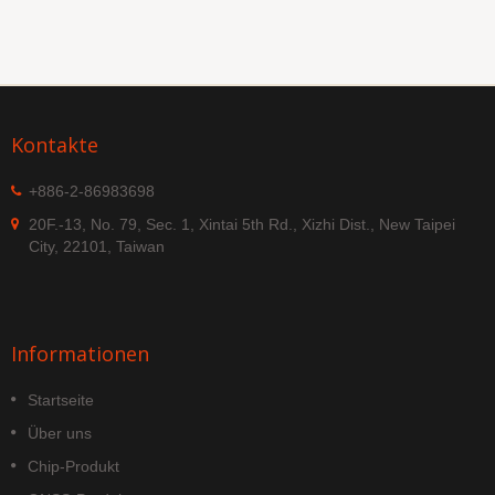
Kontakte
+886-2-86983698
20F.-13, No. 79, Sec. 1, Xintai 5th Rd., Xizhi Dist., New Taipei
City, 22101, Taiwan
Informationen
Startseite
Über uns
Chip-Produkt