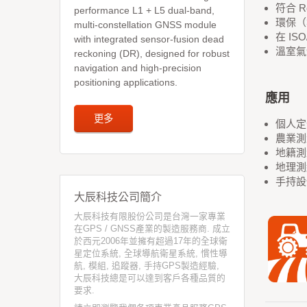
符合 Ro
performance L1 + L5 dual-band,
環保（
multi-constellation GNSS module
在 IS
with integrated sensor-fusion dead
溫室氣體
reckoning (DR), designed for robust
navigation and high-precision
positioning applications.
應用
更多
個人定
農業測
地籍測
地理測
手持設
大辰科技公司簡介
大辰科技有限股份公司是台灣一家專業
在GPS / GNSS產業的製造服務商. 成立
於西元2006年並擁有超過17年的全球衛
星定位系統, 全球導航衛星系統, 慣性導
航, 模組, 追蹤器, 手持GPS製造經驗,
大辰科技總是可以達到客戶各種品質的
要求.