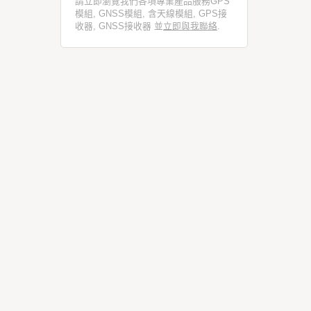
請立即瀏覽我們各項專業產品服務GPS
模組, GNSS模組, 含天線模組, GPS接
收器, GNSS接收器 並
立即與我聯絡
.