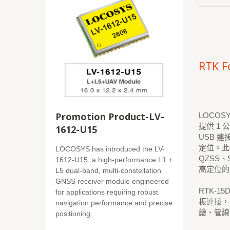
RTK F
Promotion Product-LV-
LOCOS
提供 1
1612-U15
USB 連
定位。此接
LOCOSYS has introduced the LV-
QZSS
1612-U15, a high-performance L1 +
高定位的
L5 dual-band, multi-constellation
GNSS receiver module engineered
RTK-1
for applications requiring robust
板連接，
navigation performance and precise
繪、管線
positioning.