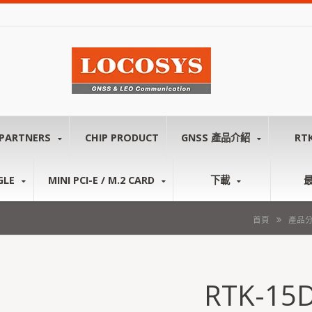
PARTNERS
CHIP PRODUCT
GNSS 產品介紹
RT
GLE
MINI PCI-E / M.2 CARD
下載
首頁
產品
RTK-15