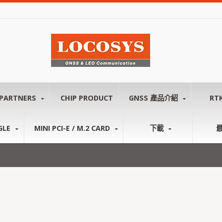
PARTNERS
CHIP PRODUCT
GNSS 產品介紹
RT
GLE
MINI PCI-E / M.2 CARD
下載