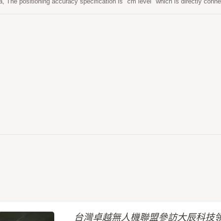
a, The positioning accuracy specification is "cm level" which is directly co
one to be immediately upgraded and aimed to high-precision (RTK) applicat
urveying、agricultural surveying、cadastral surveying and other purposes.
台灣卓越無人機聯盟參訪大辰科技領