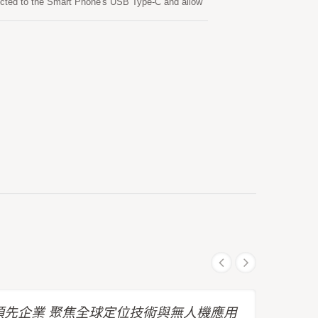
nnected to the Smart Phone's USB Type-C and allow
ions which can be used for geographic mapping、
先企業 聚焦全球定位技術與無人機應用