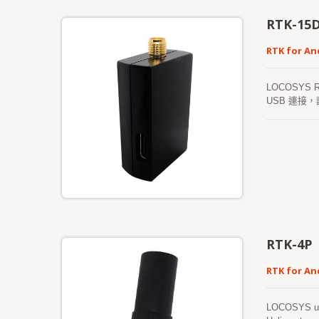
RTK-15
RTK for An
LOCOSYS
USB 連接，
SBAS 以
Androi
LOCOSY
是一款極為方
RTK-4P
RTK for An
LOCOSYS unve