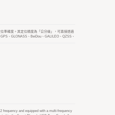
公分高精度定位準確度。其定位精度為「公分級」，可直接透過
S、GLONASS、BeiDou、GALILEO、QZSS、
5D 產品透過 Type-C 連接線，輕鬆與任何
路測繪、管線測繪及其他地理測繪系統。 此外，
者可輕鬆將設備設定為「基站模式」或「流動站模式」。這
上安裝，並實現公分級的 RTK 定位。
 frequency and equipped with a multi-frequency