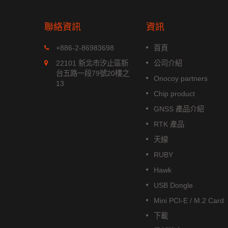
聯絡資訊
資訊
MGS-1513-52Q
+886-2-86983698
首頁
xx 系列是
MGS-1513-52Q 是一款完整的
22101 新北市汐止區新
公司介紹
位模組，能
立多頻 GNSS 智能天線模組，包
台五路一段79號20樓之
Onocoy partners
航系統。它
含嵌入式貼片天線和基於 Airoha
13
成高效的
AG3352Q 平台的 GNSS 接收電
Chip product
低功耗和高
路。
GNSS 產品介紹
閱讀更多
RTK 產品
天線
RUBY
Hawk
USB Dongle
Mini PCI-E / M.2 Card
下載