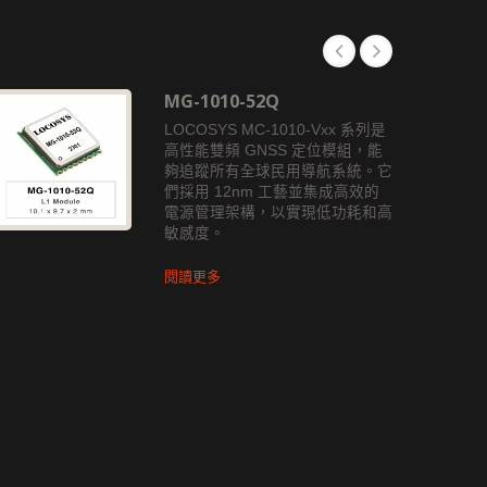
MG-1010-52Q
LOCOSYS MC-1010-Vxx 系列是
高性能雙頻 GNSS 定位模組，能
夠追蹤所有全球民用導航系統。它
們採用 12nm 工藝並集成高效的
電源管理架構，以實現低功耗和高
敏感度。
閱讀更多