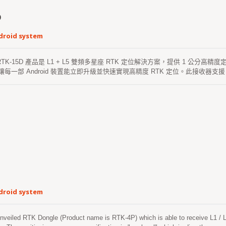
D
droid system
 RTK-15D 產品是 L1 + L5 雙頻多星座 RTK 定位解決方案，提供 1 
讓每一部 Android 裝置能立即升級並快速實現高精度 RTK 定位。此接收器支援 GP
及其他全球多星座系統，即使在惡劣環境中，亦可提高定位的連續性與可靠性。 RTK-1
d 智能手機或平板連接，適用於河道探索、收集航點、建築工地測繪系統、高速公
S 提供獨特的 "Firebird_P" 應用程式，擁有使用者友好的操作介面，使用
便的產品。其強大的兼容性，通過靈活的 USB 介面，能迅速在 Android 系統
droid system
iled RTK Dongle (Product name is RTK-4P) which is able to receive L1 / L2