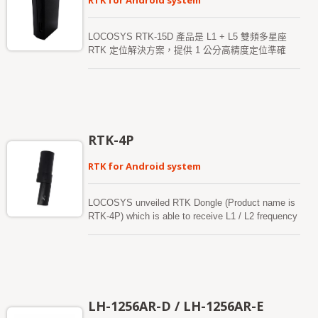
RTK for Android system
LOCOSYS RTK-15D 產品是 L1 + L5 雙頻多星座
RTK 定位解決方案，提供 1 公分高精度定位準確
度。其定位精度為「公分級」，可直接透過 USB 連
接，讓每一部 Android 裝置能立即升級並快速實現高
精度 RTK 定位。此接收器支援 GPS、GLONASS、
BeiDou、GALILEO、QZSS、SBAS 以及其他全球
多星座系統，即使在惡劣環境中，亦可提高定位的連
續性與可靠性。 RTK-15D 產品透過 Type-C 連接
RTK-4P
線，輕鬆與任何 Android 智能手機或平板連接，適用
於河道探索、收集航點、建築工地測繪系統、高速公
RTK for Android system
路測繪、管線測繪及其他地理測繪系統。 此外，
LOCOSYS 提供獨特的 "Firebird_P" 應用程式，擁
有使用者友好的操作介面，使用者可輕鬆將設備設定
LOCOSYS unveiled RTK Dongle (Product name is
為「基站模式」或「流動站模式」。這是一款極為方
RTK-4P) which is able to receive L1 / L2 frequency
便的產品。其強大的兼容性，通過靈活的 USB 介
and equipped with a multi-frequency Helix antenna,
面，能迅速在 Android 系統上安裝，並實現公分級的
The positioning accuracy specification is "cm level"
RTK 定位。
which is directly connected to the Smart Phone's
USB Type-C and allow the smart phone to be
immediately upgraded and aimed to high-precision
(RTK) applications which can be used for
LH-1256AR-D / LH-1256AR-E
geographic mapping、earth-rock surveying、