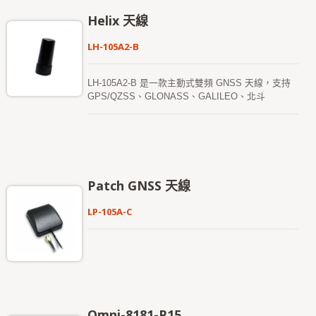
Helix 天線
LH-105A2-B
LH-105A2-B 是一款主動式雙頻 GNSS 天線，支持
GPS/QZSS、GLONASS、GALILEO、北斗
（BEIDOU）和 IRNSS 的 L1 和 L5 頻段。 該天線
具有輕量化和低功耗特性，非常適合需要 RTK 級定
位精度的應用，例如自動駕駛車輛、無人機顯示、航
拍、高精度測繪、遙感、交通控制和公共安全等領
域。
Patch GNSS 天線
LP-105A-C
Omni-8181-P15