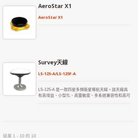
LOCOSYS RTK 系列解決方案（如 RTK-1010、
AeroStar X1
減輕靜電放電與瞬態電壓事件對接收系統的影響。標
RTK-1612、RTK-M300 等），支持 L1 和 L5 頻段。
準線纜長度為 3 公尺，採用高覆蓋率編織隔離層的
LP-105AR-C 包含一個高性能的多頻 RHCP 雙諧
AeroStar X1
全屏蔽設計，並在線纜與接頭的連接處進行機械加
振、雙饋點貼片天線元件、一個內建的高增益
固，以增強抗拉扯與抗旋轉應力的能力。為提供安裝
LNA（帶 SAW 預濾波器），以及一條 5 米長的天線
靈活性，天線底座支援 3M 工業級高性能背膠黏貼或
線纜，並配備 SMA 接頭。
M12 電鍍螺帽固定，外殼則採用薄型圓形設計，並
針對優異的天線輻射性能進行了優化。 LOCOSYS
Omni-8181-P15 Patch Antenna 由大辰科技
(LOCOSYS Technology) 自主設計與製造，憑藉其
在 GNSS 天線工程、射頻電路設計、高頻電磁模擬
Survey天線
及系統整合方面數十年的專業經驗。從初步設計階段
開始，該產品便遵循國際工業與電信標準，涵蓋天線
LS-125-A/LS-125F-A
輻射場型優化、阻抗匹配、濾波器與放大器架構，以
及全面的抗干擾能力與環境可靠性驗證。製造流程執
行嚴格的品質管理與測試體系，包括原物料檢驗
LS-125-A 是一款四星多頻衛星導航天線。該天線具
(IQC)、製程品質控制 (IPQC)、射頻性能量測、環境
有高增益、小型化、高靈敏度、多系統兼容性和高可
與耐久性測試，以及出貨前 100% 的最終檢驗，以
靠性的特點，可有效滿足用戶需求。 LS-125F-A 是
確保性能的一致性與長期可靠性。憑藉其強大的研發
一款高精度的空介質多頻測量天線，支持接收來自
實力與嚴謹的品質管理體系，Omni-8181-P15 Patch
BDS、GPS、GLONASS 和 Galileo 等多系統的衛
Antenna 即便在強雜訊、電磁環境複雜及惡劣的環境
星導航信號。該天線採用空介質技術，具備高增益、
條件下，仍能提供高精度且高可靠的 GNSS 接收，
優良的圓極化性能、高定位精度以及良好的低仰角接
使其成為通訊基地台、授時與同步系統、智慧交通、
收性能。它適用於駕駛員訓練、無人駕駛基站參考站
AMR/AGV/UAV/UGV 平台、能源監測設備、車載系
結果 1 - 10 的 10
聯網需求以及高精度測繪等領域。