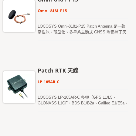
Omni-8181-P15
LOCOSYS Omni-8181-P15 Patch Antenna 是一款
高性能、薄型化、多星系主動式 GNSS 陶瓷補丁天
線，支援 GPS、BDS（北斗）、GLONASS、
Galileo 及 QZSS 衛星系統，涵蓋 L1 + L5 頻段。該
天線整合了高品質陶瓷補丁輻射元件與低雜訊主動放
大電路，能有效增強接收靈敏度與整體的定位表現。
其薄型平面結構在美觀、機械強度與安裝靈活性之間
取得了理想平衡，使其非常適合戶外固定式安裝、工
Patch RTK 天線
業設備外殼以及通訊與授時系統。該天線配備標準 N
型 (N-J / N plug) 射頻接頭與 RG316/U 防水同軸線
LP-105AR-C
纜，可與多種 GNSS 接收機、通訊設備及時間同步
模組無縫相容。 從射頻與機械設計的角度來看，
LOCOSYS Omni-8181-P15 Patch Antenna 具備
LOCOSYS LP-105AR-C 多頻（GPS L1/L5、
IP67 等級的防水防塵外殼，提供完整的防塵保護，
GLONASS L1OF、BDS B1/B2a、Galileo E1/E5a、
並確保在長時間暴露於風吹、日曬與雨淋的環境下仍
QZSS L1/L5、NavIC）主動式 GNSS/RTK 天線由
能可靠運行（不建議長期浸泡於水中）。天線內部整
50×50×6mm 的疊層陶瓷介質天線（40×40×4mm）
合了低雜訊放大器 (LNA) 與高選擇性前端濾波器，
組成。其緊湊的設計、優異的性價比以及多樣化的安
能有效抑制雜訊與鄰頻干擾，同時顯著提升訊噪比
裝選擇，為客戶提供了一個快速、簡便且可靠的多頻
(SNR) 與定位穩定性。該天線提供 28 dB 的主動增
天線解決方案。LP-105AR-C 天線完美匹配
益，並整合了靜電放電 (ESD) 與突波保護電路，以