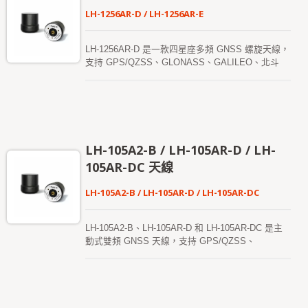
agricultural surveying、cadastral surveying and
LH-1256AR-D / LH-1256AR-E
other purposes.
LH-1256AR-D 是一款四星座多頻 GNSS 螺旋天線，
支持 GPS/QZSS、GLONASS、GALILEO、北斗
（BEIDOU）和 IRNSS 的 L1、L2、L5 和 L 頻段。
此天線體積小、重量輕、功耗低，非常適合需要
RTK 級別定位精度的應用，例如自動駕駛車輛、無
人機顯示、航拍、高精度測繪、遙感、交通控制和公
共安全。 LH-1256AR-E 是一款緊湊輕便的四星座多
頻 GNSS 螺旋天線，支持 GPS/QZSS、
LH-105A2-B / LH-105AR-D / LH-
GLONASS、GALILEO 和北斗系統的 L1、L2、L5
105AR-DC 天線
和 L 頻段。 此天線旨在提供可靠且精確的 GNSS 接
收，適用於多種操作需求，即使在挑戰性環境下也能
LH-105A2-B / LH-105AR-D / LH-105AR-DC
保持穩定表現。
LH-105A2-B、LH-105AR-D 和 LH-105AR-DC 是主
動式雙頻 GNSS 天線，支持 GPS/QZSS、
GLONASS、GALILEO、北斗（BEIDOU）和
IRNSS 的 L1 和 L5 頻段。 這些天線重量輕且功耗
低，非常適合需要 RTK 級別定位精度的應用，例如
自動駕駛車輛、無人機顯示、航拍、高精度測繪、遙
感、交通控制和公共安全。