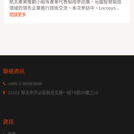
航太產業推動小組等產業代表組成參訪團，蒞臨智慧製造
領域的領先企業進行技術交流。本次參訪中，Locosys...
閱讀更多
聯絡資訊
+886-2-86983698
22101 新北市汐止區新台五路一段79號20樓之13
資訊