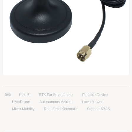
類型
L1+L5
RTK For Smartphone
Portable Device
UAV/Drone
Autonomous Vehicle
Lawn Mower
Micro-Mobility
Real-Time Kinematic
Support SBAS