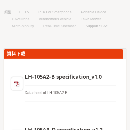
類型
L1+L5
RTK For Smartphone
Portable Device
UAV/Drone
Autonomous Vehicle
Lawn Mower
Micro-Mobility
Real-Time Kinematic
Support SBAS
資料下載
LH-105A2-B specification_v1.0
Datasheet of LH-105A2-B
LH-105AR-D specification_v1.2