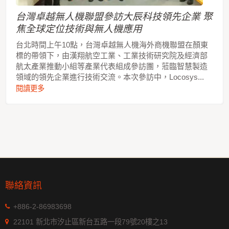
台灣卓越無人機聯盟參訪大辰科技領先企業 聚
焦全球定位技術與無人機應用
台北時間上午10點，台灣卓越無人機海外商機聯盟在顏東
標的帶領下，由漢翔航空工業、工業技術研究院及經濟部
航太產業推動小組等產業代表組成參訪團，蒞臨智慧製造
領域的領先企業進行技術交流。本次參訪中，Locosys...
閱讀更多
聯絡資訊
+886-2-86983698
22101 新北市汐止區新台五路一段79號20樓之13