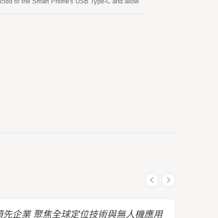
nnected to the Smart Phone's USB Type-C and allow
ions which can be used for geographic mapping、
先企業 聚焦全球定位技術與無人機應用