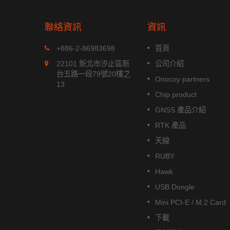
聯絡資訊
資訊
MGS-1513-52Q
+886-2-86983698
首頁
xx 系列是
MGS-1513-52Q 是一款完整的
22101 新北市汐止區新
公司介紹
位模組，能
立多頻 GNSS 智能天線模組，包
台五路一段79號20樓之
Onocoy partners
航系統。它
含嵌入式貼片天線和基於 Airoha
13
成高效的
AG3352Q 平台的 GNSS 接收電
Chip product
低功耗和高
路。
GNSS 產品介紹
閱讀更多
RTK 產品
天線
RUBY
Hawk
USB Dongle
Mini PCI-E / M.2 Card
下載