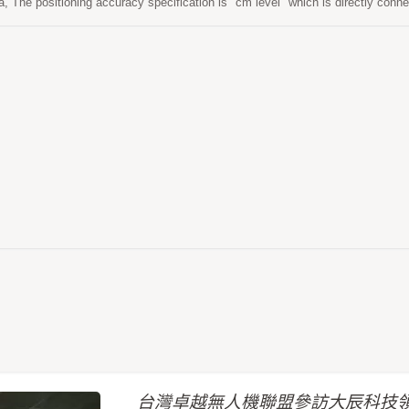
a, The positioning accuracy specification is "cm level" which is directly co
one to be immediately upgraded and aimed to high-precision (RTK) applicat
urveying、agricultural surveying、cadastral surveying and other purposes.
台灣卓越無人機聯盟參訪大辰科技領