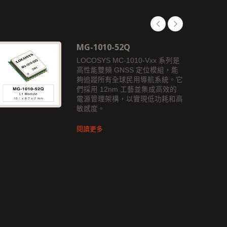
MG-1010-52Q
LOCOSYS MC-1010-Vxx 系列是
高性能雙頻 GNSS 定位模組，能
夠追蹤所有全球民用導航系統。它
們採用 12nm 工藝並集成高效的
電源管理架構，以實現低功耗和高
敏感度。
閱讀更多