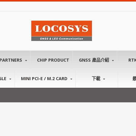
PARTNERS
CHIP PRODUCT
GNSS 產品介紹
RT
GLE
MINI PCI-E / M.2 CARD
下載