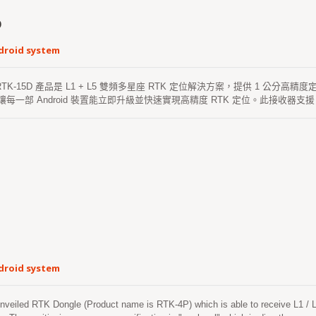
D
droid system
 RTK-15D 產品是 L1 + L5 雙頻多星座 RTK 定位解決方案，提供 1 
讓每一部 Android 裝置能立即升級並快速實現高精度 RTK 定位。此接收器支援 GP
及其他全球多星座系統，即使在惡劣環境中，亦可提高定位的連續性與可靠性。 RTK-1
d 智能手機或平板連接，適用於河道探索、收集航點、建築工地測繪系統、高速公
S 提供獨特的 "Firebird_P" 應用程式，擁有使用者友好的操作介面，使用
便的產品。其強大的兼容性，通過靈活的 USB 介面，能迅速在 Android 系統
droid system
iled RTK Dongle (Product name is RTK-4P) which is able to receive L1 / L2