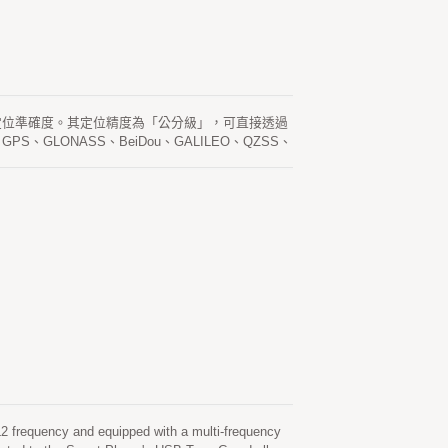
公分高精度定位準確度。其定位精度為「公分級」，可直接透過
S、GLONASS、BeiDou、GALILEO、QZSS、
5D 產品透過 Type-C 連接線，輕鬆與任何
路測繪、管線測繪及其他地理測繪系統。 此外，
者可輕鬆將設備設定為「基站模式」或「流動站模式」。這
上安裝，並實現公分級的 RTK 定位。
 frequency and equipped with a multi-frequency