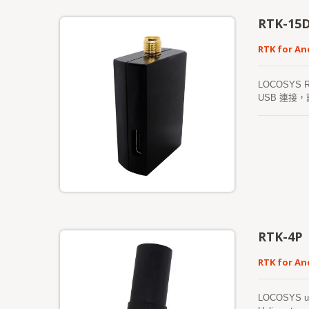
RTK-15
RTK for An
LOCOSYS
USB 連接，
SBAS 以
Androi
LOCOSY
是一款極為方
RTK-4P
RTK for An
LOCOSYS unve