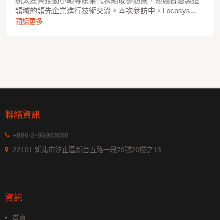
航太產業推動小組等產業代表組成參訪團，蒞臨智慧製造
領域的領先企業進行技術交流。本次參訪中，Locosys...
閱讀更多
聯絡資訊
+886-2-86983698
22101 新北市汐止區新台五路一段79號20樓之13
資訊
首頁