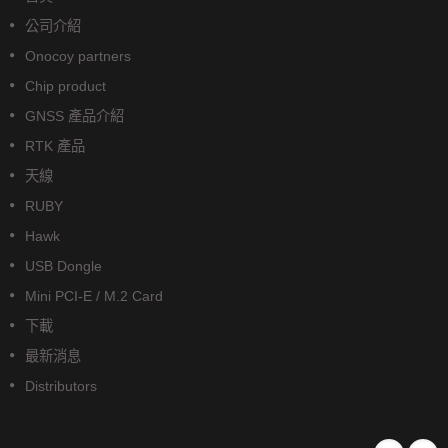
公司介紹
Onocoy partners
Chip product
GNSS 產品介紹
RTK 產品
天線
RUBY
Hawk
USB Dongle
Mini PCI-E / M.2 Card
下載
最新消息
Distributors