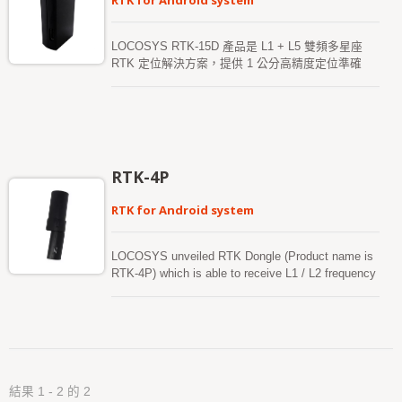
RTK for Android system
LOCOSYS RTK-15D 產品是 L1 + L5 雙頻多星座
RTK 定位解決方案，提供 1 公分高精度定位準確
度。其定位精度為「公分級」，可直接透過 USB 連
接，讓每一部 Android 裝置能立即升級並快速實現高
精度 RTK 定位。此接收器支援 GPS、GLONASS、
BeiDou、GALILEO、QZSS、SBAS 以及其他全球
多星座系統，即使在惡劣環境中，亦可提高定位的連
續性與可靠性。 RTK-15D 產品透過 Type-C 連接
RTK-4P
線，輕鬆與任何 Android 智能手機或平板連接，適用
於河道探索、收集航點、建築工地測繪系統、高速公
RTK for Android system
路測繪、管線測繪及其他地理測繪系統。 此外，
LOCOSYS 提供獨特的 "Firebird_P" 應用程式，擁
有使用者友好的操作介面，使用者可輕鬆將設備設定
LOCOSYS unveiled RTK Dongle (Product name is
為「基站模式」或「流動站模式」。這是一款極為方
RTK-4P) which is able to receive L1 / L2 frequency
便的產品。其強大的兼容性，通過靈活的 USB 介
and equipped with a multi-frequency Helix antenna,
面，能迅速在 Android 系統上安裝，並實現公分級的
The positioning accuracy specification is "cm level"
RTK 定位。
which is directly connected to the Smart Phone's
USB Type-C and allow the smart phone to be
immediately upgraded and aimed to high-precision
(RTK) applications which can be used for
結果 1 - 2 的 2
geographic mapping、earth-rock surveying、