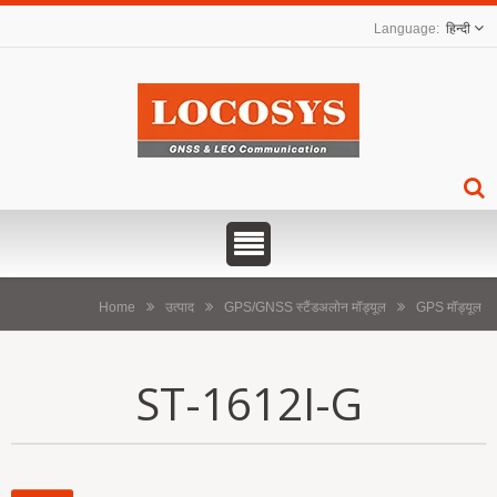
हिन्दी
Home
उत्पाद
GPS/GNSS स्टैंडअलोन मॉड्यूल
GPS मॉड्यूल
ST-1612I-G