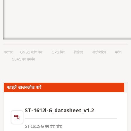
प्रकार
GNSS फ्लैश बेस
GPS चिप
हैंडहेल्ड
ऑटोमोटिव
मरीन
SBAS का समर्थन
फाइलें डाउनलोड करें
ST-1612i-G_datasheet_v1.2
ST-1612i-G का डेटा शीट