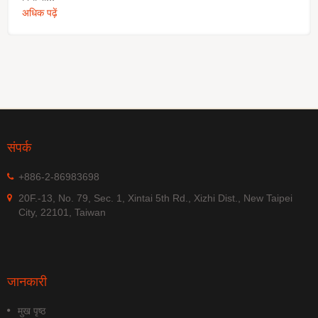
अधिक पढ़ें
संपर्क
+886-2-86983698
20F.-13, No. 79, Sec. 1, Xintai 5th Rd., Xizhi Dist., New Taipei
City, 22101, Taiwan
जानकारी
मुख पृष्ठ