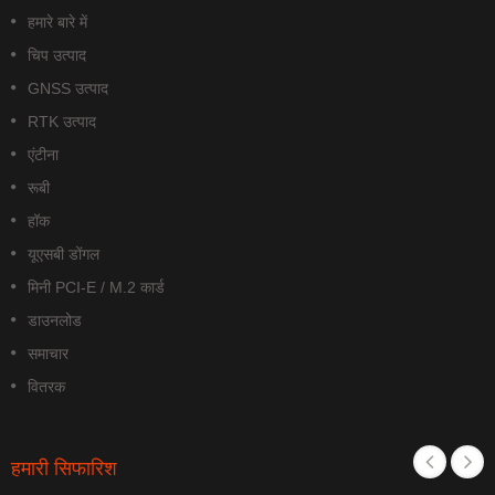
हमारे बारे में
चिप उत्पाद
GNSS उत्पाद
RTK उत्पाद
एंटीना
रूबी
हॉक
यूएसबी डोंगल
मिनी PCI-E / M.2 कार्ड
डाउनलोड
समाचार
वितरक
हमारी सिफारिश