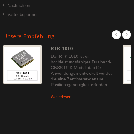
Nachrichten
Vertriebspartner
Unsere Empfehlung
RTK-1010
Der RTK-1010 ist ein
hochleistungsfähiges Dualband-
GNSS-RTK-Modul, das für
Anwendungen entwickelt wurde,
die eine Zentimeter-genaue
Positionsgenauigkeit erfordern.
Weiterlesen