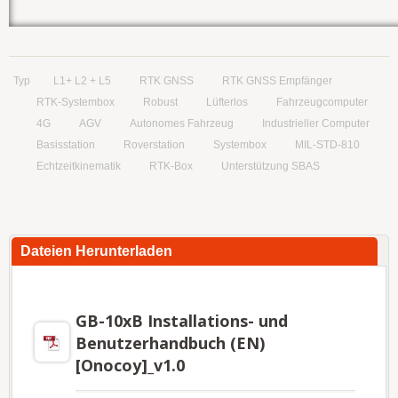
Typ
L1+ L2 + L5
RTK GNSS
RTK GNSS Empfänger
RTK-Systembox
Robust
Lüfterlos
Fahrzeugcomputer
4G
AGV
Autonomes Fahrzeug
Industrieller Computer
Basisstation
Roverstation
Systembox
MIL-STD-810
Echtzeitkinematik
RTK-Box
Unterstützung SBAS
Dateien Herunterladen
GB-10xB Installations- und
Benutzerhandbuch (EN)
[Onocoy]_v1.0