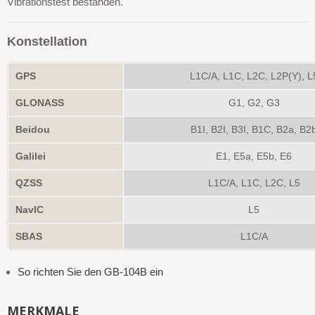
Vibrationstest bestanden.
Konstellation
GPS
L1C/A, L1C, L2C, L2P(Y), L
GLONASS
G1, G2, G3
Beidou
B1I, B2I, B3I, B1C, B2a, B2
Galilei
E1, E5a, E5b, E6
QZSS
L1C/A, L1C, L2C, L5
NavIC
L5
SBAS
L1C/A
So richten Sie den GB-104B ein
MERKMALE