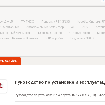
1+ L2 + L5
РТК ГНСС
Приемник RTK GNSS
Коробка Системы R
ентиляторный
Автомобильный Компьютер
4G
AGV
Автон
ышленный Компьютер
Базовая Станция
Станция Ровер
Коро
матика В Реальном Времени
RTK Коробка
Поддержка SBAS
ать Файлы
Руководство по установке и эксплуатаци
Руководство по установке и эксплуатации GB-10xB (EN) [Onoc