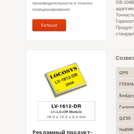
GB-104B
производительности и точного
адаптив
позиционирования.
Точност
Горизонт
Больше
Продукт
стандар
Созве
GPS
ГЛОН
Бэйдо
Галил
QZSS
НаВИК
Рекламный продукт-