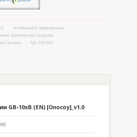
TK
Устойчивый К Повреждениям
омное Транспортное Средство
бка Системы
MIL-STD-810
и GB-10xB (EN) [Onocoy]_v1.0
oy]