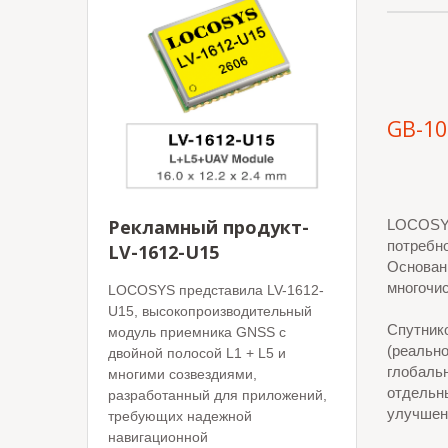
GB-1
Рекламный продукт-
LOCOSYS
потребно
LV-1612-U15
Основан
многочис
LOCOSYS представила LV-1612-
U15, высокопроизводительный
Спутник
модуль приемника GNSS с
(реально
двойной полосой L1 + L5 и
глобаль
многими созвездиями,
отдельн
разработанный для приложений,
улучшен
требующих надежной
навигационной