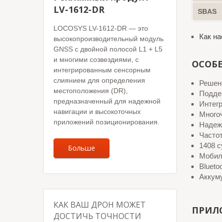
LV-1612-DR
SBAS
LOCOSYS LV-1612-DR — это
Как н
высокопроизводительный модуль
GNSS с двойной полосой L1 + L5
и многими созвездиями, с
ОСОБ
интегрированным сенсорным
слиянием для определения
Решени
местоположения (DR),
Подде
предназначенный для надежной
Интегр
навигации и высокоточных
Много
приложений позиционирования.
Надеж
Частот
1408 
Больше
Мобиль
Blueto
Аккум
КАК ВАШ ДРОН МОЖЕТ
ПРИЛ
ДОСТИЧЬ ТОЧНОСТИ