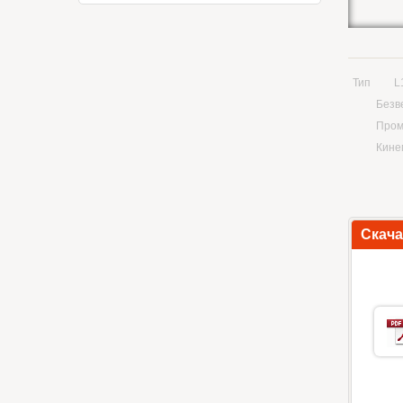
Тип
L
Безв
Пром
Кине
Скач