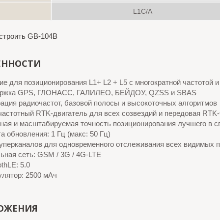
L1C/A
астроить GB-104B
ЕННОСТИ
е для позиционирования L1+ L2 + L5 с многократной частотой 
ржка GPS, ГЛОНАСС, ГАЛИЛЕО, БЕЙДОУ, QZSS и SBAS
ация радиочастот, базовой полосы и высокоточных алгоритмов
частотный RTK-двигатель для всех созвездий и передовая RTK-
ная и масштабируемая точность позиционирования лучшего в с
а обновления: 1 Гц (макс: 50 Гц)
суперканалов для одновременного отслеживания всех видимых 
ная сеть: GSM / 3G / 4G-LTE
othLE: 5.0
улятор: 2500 мАч
ОЖЕНИЯ