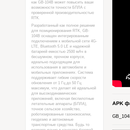
как GB-104B может повысить ваши
возможности точности БПЛА с
проверенной производительностью
RTK.
Разработанный как полное решение
для позиционирования RTK, GB-
104B оснащен интегрированным
подключением к мобильной сети 4G-
LTE, Bluetooth 5.0 LE и надежной
батареей емкостью 2500 мАч в
бесшумном, прочном корпусе,
идеально подходящем для
использования в автомобиле и
мобильных приложениях. Система
поддерживает гибкие скорости
обновления от 1 Гц до 50 Гц
максимум, что делает её идеальной
для высокодинамических
приложений, включая беспилотные
APK ф
летательные аппараты (БПЛА),
точное сельское хозяйство,
роботизированные газонокосилки,
GB_104B
геодезию и автономные
транспортные средства. Будь то
развертывание в качестве базовой