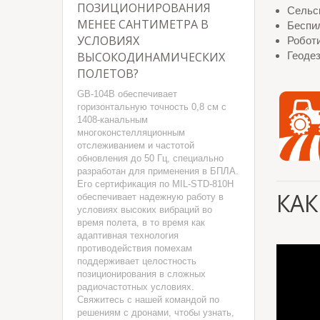
ПОЗИЦИОНИРОВАНИЯ
Сельс
МЕНЕЕ САНТИМЕТРА В
Беспи
УСЛОВИЯХ
Робот
ВЫСОКОДИНАМИЧЕСКИХ
Геоде
ПОЛЕТОВ?
GB-104B обеспечивает
горизонтальную точность 0,8 см с
1408-канальным
многоконстелляционным
отслеживанием и частотой
обновления до 50 Гц, специально
разработан для применения в БПЛА.
Его сертификация по MIL-STD-810H
КАК
обеспечивает надежную работу в
условиях высоких вибраций во
время полета, в то время как
адаптивная технология
противодействия помехам
поддерживает целостность
позиционирования в сложных
радиочастотных условиях.
Свяжитесь с нашей командой по
решениям с дронами, чтобы узнать,