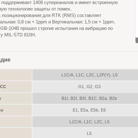
 поддерживает 1408 суперканалов и имеет встроенную
ную технологию защиты от помех.
ь позиционирования для RTK (RMS) составляет
альная: 0,8 см + 1ppm и Вертикальная: 1,5 см + 1ppm.
 GB-104B прошел строгие испытания на вибрацию по
ту MIL-STD 810H.
здие
L1C/A, L1C, L2C, L2P(Y), L5
АСС
G1, G2, G3
у
B1I, B2I, B3I, B1C, B2a, B2b
ео
E1, E5a, E5b, E6
L1C/A, L1C, L2C, L5
L5