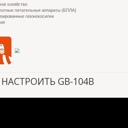
кое хозяйство
лотные летательные аппараты (БПЛА)
изированные газонокосилки
зия
 НАСТРОИТЬ GB-104B