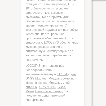
станции или станции-ровера, GB-
104B безупречно интегрирует
радиочастотные, базовые и
высокоточные алгоритмы для
обеспечения профессионального
уровня позиционирования. С
комплексной поддержкой настройки
через специализированное
программное обеспечение APK и
видеоуроки, LOCOSYS обеспечивает
быстрое развертывание и
оптимальную конфигурацию для
ваших конкретных требований к
приложению.
LOCOSYS приглашает вас
исследовать нашу
высококачественную
GPS Модуль
,
GNSS Модуль
,
Модуль времени
,
Умная антенна
,
Модуль умной
антенны
,
GPS Мышь
,
GNSS
Мышь
.
Свяжитесь с нами
для
получения дополнительной
информации!