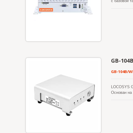
с базовой т
предназнач
(кинематик
двойной час
охватывающ
10/100/1000
доступ к S
обеспечение
для управл
сертифициро
стандарту (
GB-104
пространств
RTK или RTK
GB-104B/W
различных 
LOCOSYS GB
Основан на 
кинематиче
потоком да
суперканал
составляет 
вибрацию п