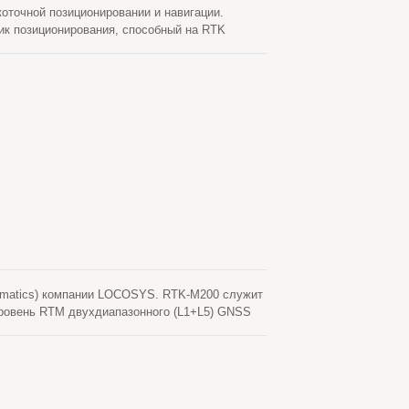
точной позиционировании и навигации.
ик позиционирования, способный на RTK
ных спутниковых систем (GNSS) вместе с
ионирования. GB-104B поддерживает 1408
м. Точность позиционирования для RTK (RMS)
 GB-104B прошел строгие испытания на
nematics) компании LOCOSYS. RTK-M200 служит
уровень RTM двухдиапазонного (L1+L5) GNSS
вую сеть. Это обеспечивает повторяемую