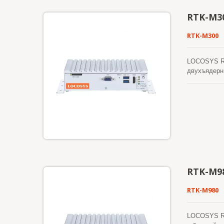
RTK-M3
RTK-M300
LOCOSYS RT
двухъядерны
требующих 
времени) п
многоконст
обеспечива
данных и го
карте. RTK
Firebird пр
управления
сертифициро
стандарту (
RTK-M9
пространств
RTK или RTK
RTK-M980
различных 
LOCOSYS RT