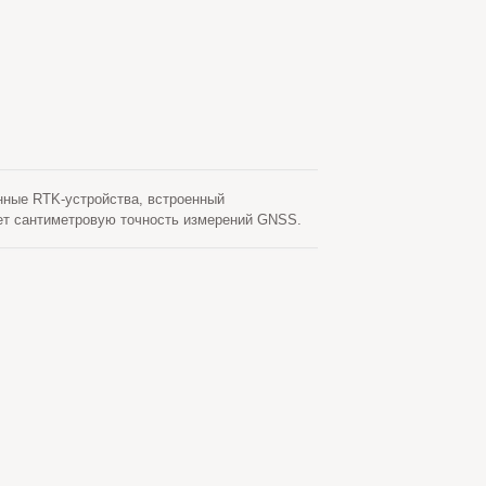
нные RTK-устройства, встроенный
ет сантиметровую точность измерений GNSS.
са связи, включая Ethernet и 4G/LTE.
имодействие с внешним хостом.