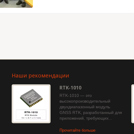
Наши рекомендации
RTK-1010
RTK-1010 — это
ь
высокопроизводительный
двухдиапазонный модуль
GNSS RTK, разработанный для
приложений, требующих...
Прочитайте больше