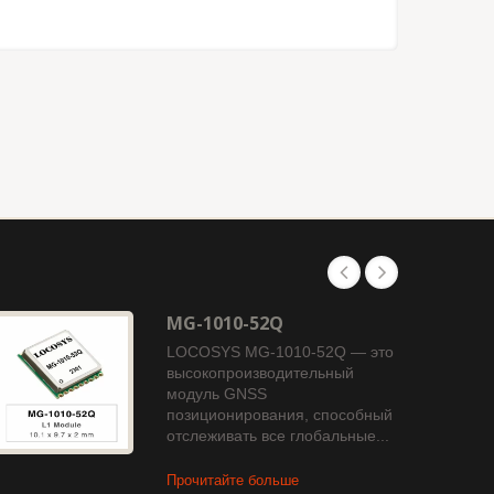
MG-1010-52Q
LOCOSYS MG-1010-52Q — это
высокопроизводительный
модуль GNSS
позиционирования, способный
отслеживать все глобальные...
Прочитайте больше