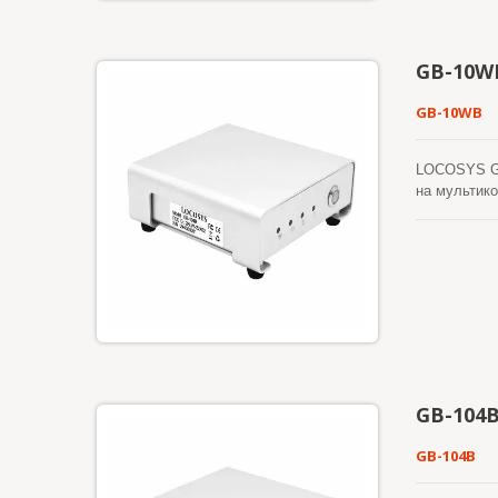
GB-10W
GB-10WB
LOCOSYS GB
на мультико
кинематиче
потоком да
имеет встр
Горизонталь
стандарту 
GB-104
GB-104B