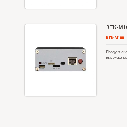
RTK-M1
RTK-M100
Продукт си
высококаче
Все они мог
Благодаря 