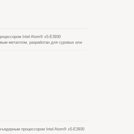
оцессором Intel Atom® x5-E3930
товым металлом, разработан для суровых или
продвинутый RTK (кинематика в реальном
оу/Галилео/QZSS, L1+L5 двойной частоты и
плату связи с полным диапазоном 4G-LTE,
ерживает Ethernet-соединение для передачи
ы пользователю удобно получать доступ к SIM-
ит для LOCOSYS Программное обеспечение
имо от того, используется ли оно для
мному компактному дизайну,
ов) и испытаниям на вибрацию по военному
для базовой станции RTK с ограниченным
шении ее функций. Будь то базовая станция
-M300 сохраняет гибкость для удовлетворения
ниям.
ъядерным процессором Intel Atom® x5-E3930