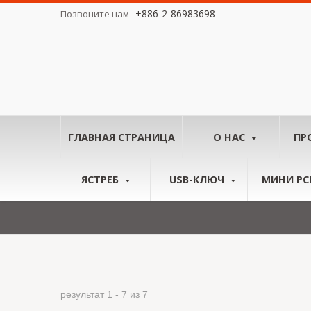
+886-2-86983698
Позвоните нам
у миру.
ГЛАВНАЯ СТРАНИЦА
О НАС
ПР
ЯСТРЕБ
USB-КЛЮЧ
МИНИ PCI
результат 1 - 7 из 7