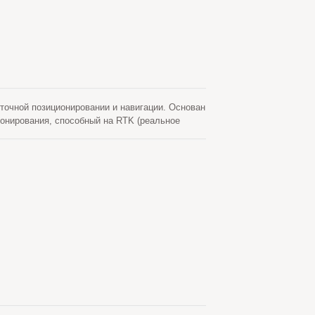
чной позиционировании и навигации. Основан
ионирования, способный на RTK (реальное
ковых систем (GNSS) вместе с отдельным
я. GB-10WB поддерживает 1408 суперканалов и
вания для RTK (RMS) составляет
рошел строгие испытания на вибрацию по