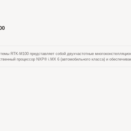
00
стемы RTK-M100 представляет собой двухчастотные многоконстелляцио
ственный процессор NXP® i.MX 6 (автомобильного класса) и обеспечива
ут работать в качестве базовой станции или роувера. Есть два интерфей
этим встроенным функциям связи возможно локальное или облачное вза