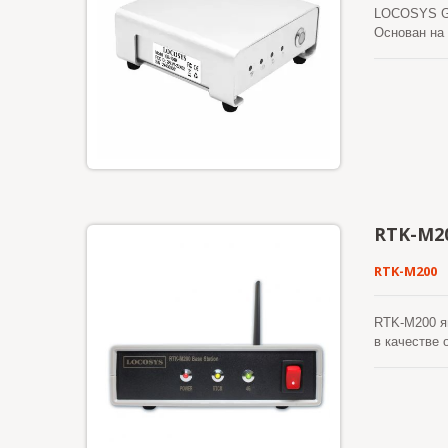
LOCOSYS GB
Основан на 
(реальное к
отдельным 
суперканал
составляет 
вибрацию п
RTK-M2
RTK-M200
RTK-M200 я
в качестве
модуля и м
точность да