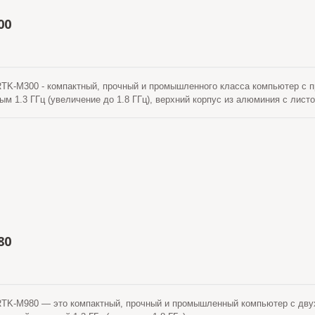
00
K-M300 - компактный, прочный и промышленного класса компьютер с пр
м 1.3 ГГц (увеличение до 1.8 ГГц), верхний корпус из алюминия с лис
бесшумной сети Ad-hoc окружающей среды. LOCOSYS RTK-M300 имеет 
риемник, который поддерживает глобальные спутники GPS/Глонасс/Бейд
елляционное решение для позиционирования RTK. RTK-M300 использует 
я покрытие LTE, UMTS/HSPA+ и GSM/GPRS/EDGE по всему миру. Он подд
лоса со скоростью 10/100/1000 Мбит/с. С внешним слотом для SIM-карт
-M300 устанавливает операционную систему Win10 (или Linux), подход
едоставляет удобный графический интерфейс для пользователей, независ
 "Базовой станцией" или для использования "Ровер". Благодаря бесшу
ванным испытаниям на высокие и низкие температуры (-30 ~ +70 градус
MIL-STD-810), установка осуществляется быстро и легко. Это особенно 
80
ом для размещения компьютерной системы, но без компромиссов в отно
-ровер, его очень быстро и удобно использовать и устанавливать. RTK
требований к телеметрическому мониторингу или геодезическим приложе
K-M980 — это компактный, прочный и промышленный компьютер с двух