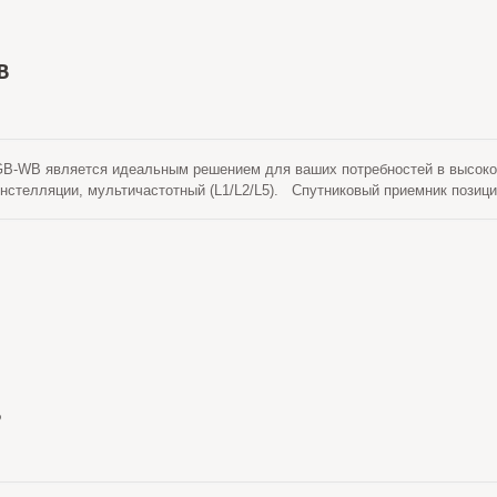
B
-WB является идеальным решением для ваших потребностей в высокото
нстелляции, мультичастотный (L1/L2/L5). Спутниковый приемник позиц
ское), принимает обычные сигналы от глобальных навигационных спутни
нных коррекции для достижения улучшенной точности позиционировани
оенную адаптивную технологию защиты от помех. Точность позициониро
ная: 0.8 см + 1ppm и Вертикальная: 1.5 см + 1ppm. Продукт GB-10WB п
MIL-STD 810H.
B