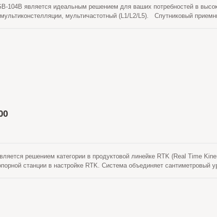
-104B является идеальным решением для ваших потребностей в высоко
мультиконстелляции, мультичастотный (L1/L2/L5). Спутниковый приемн
инематическое), принимает обычные сигналы от глобальных навигацион
потоком данных коррекции для достижения улучшенной точности позиц
ов и имеет встроенную адаптивную технологию противодействия помеха
Горизонтальная: 0.8 см + 1ppm и Вертикальная: 1.5 см + 1ppm. Продукт
о стандарту MIL-STD 810H.
00
вляется решением категории в продуктовой линейке RTK (Real Time Ki
 опорной станции в настройке RTK. Система объединяет сантиметровый 
одуля 4G LTE. Сигнал коррекции мобильного RTK передается через сото
же на холмистой местности или в разбросанных полях.