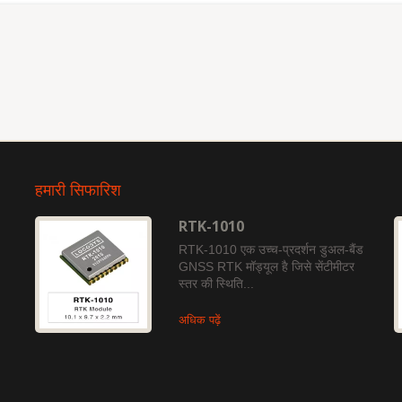
हमारी सिफारिश
RTK-1010
RTK-1010 एक उच्च-प्रदर्शन डुअल-बैंड
GNSS RTK मॉड्यूल है जिसे सेंटीमीटर
स्तर की स्थिति...
अधिक पढ़ें