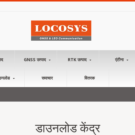
ाद
GNSS उत्पाद
RTK उत्पाद
एंटीना
उनलोड
समाचार
वितरक
डाउनलोड केंद्र