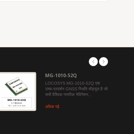
MG-1010-52Q
LOCOSYS MG-1010-52Q एक
उच्च-प्रदर्शन GNSS स्थिति मॉड्यूल है जो
सभी वैश्विक नागरिक नेविगेशन...
अधिक पढ़ें