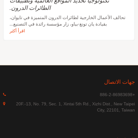
تكنولوجيا تحديد المواقع العالمية وتطبيقات
الطائرات الدرون.
تحالف الأعمال الخارجية لطائرات الدرون المتميزة في تايوان،
بقيادة يان تونغ-بياو، زار مؤسسة رائدة في التصنيع...
اقرأ أكثر
جهات الاتصال
+886-2-86983698
20F.-13, No. 79, Sec. 1, Xintai 5th Rd., Xizhi Dist., New Taipei
City, 22101, Taiwan